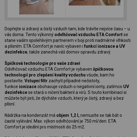
Dopřejte si zdravý a čistý vzduch tam, kde trávíte nejvíce času – u
vás doma. Tento výkonný
odvlhčovač vzduchu ETA Comfort
se
stane vaším spolehlivým partnerem v boji proti nadměrné vlhkosti
a plísním. ETA Comfort je navíc vybaven i
funkcí ionizace a UV
dezinfekce
, takže zanechá váš domov opravdu zdravý.
Špičková technologie pro vaše zdraví
Odvlhčovač vzduchu ETA Comfort je vybaven
špičkovou
technologií pro zlepšení kvality vzduchu
všude, kam ho
postavíte.
Vstupní filtr
zachytí případné nečistoty,
funkce
ionizace
obohacuje vzduch o negativní ionty, zatímco
UV
dezinfekce
se stará o ničení bakterií a virů. S touto kombinací si
můžete být jisti, že dýcháte vzduch, který je čistý, zdravý a bez
plísní.
Nádržka na kondenzát má
objem 1,2 l,
nemusíte se tak bát o
časté vylévání. Max. výkon odvlhčování je 750 ml/den. ETA
Comfort je ideální pro místnosti do 25 m2.