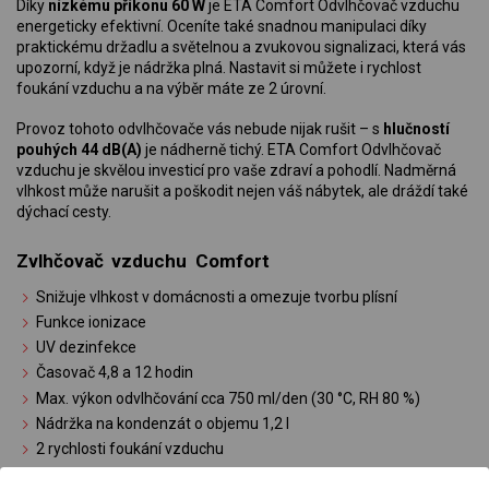
Díky
nízkému příkonu 60 W
je ETA Comfort Odvlhčovač vzduchu
energeticky efektivní. Oceníte také snadnou manipulaci díky
praktickému držadlu a světelnou a zvukovou signalizaci, která vás
upozorní, když je nádržka plná. Nastavit si můžete i rychlost
foukání vzduchu a na výběr máte ze 2 úrovní.
Provoz tohoto odvlhčovače vás nebude nijak rušit – s
hlučností
pouhých 44 dB(A)
je nádherně tichý. ETA Comfort Odvlhčovač
vzduchu je skvělou investicí pro vaše zdraví a pohodlí. Nadměrná
vlhkost může narušit a poškodit nejen váš nábytek, ale dráždí také
dýchací cesty.
Zvlhčovač vzduchu Comfort
Snižuje vlhkost v domácnosti a omezuje tvorbu plísní
Funkce ionizace
UV dezinfekce
Časovač 4,8 a 12 hodin
Max. výkon odvlhčování cca 750 ml/den (30 °C, RH 80 %)
Nádržka na kondenzát o objemu 1,2 l
2 rychlosti foukání vzduchu
Indikace plné nádržky