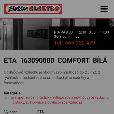
PO-PÁ
8:30 — 12:30 13:30 — 17:00
SO
9:00 — 11:00
Tel.: 565 322 479
ETA 163090000 COMFORT BÍLÁ
Odvlhčovač vzduchu je vhodný pro místnosti do 25 m2, 2
rychlostmi foukání vzduchu, indikací plné nádržky a
časovačem.
Kategorie
malé spotřebiče
→
čističky, zvlhčovače a odvlhčovače vzduchu
→
čističky, zvlhčovače a odvlhčovače vzduchu
Výrobce:
ETA