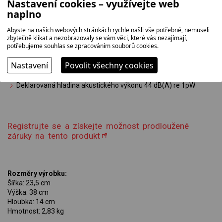
Nastavení cookies – využívejte web
Držadlo pro snadnou manipulaci
naplno
Světelná a zvuková signalizace
Vstupní ochranný filtr zachycující nečistoty
Abyste na našich webových stránkách rychle našli vše potřebné, nemuseli
zbytečně klikat a nezobrazovaly se vám věci, které vás nezajímají,
Příkon 60 W
potřebujeme souhlas se zpracováním souborů cookies.
Vhodný pro prostory do 25 m2
Spánkový režim
Nastavení
Povolit všechny cookies
Délka napájecího kabelu 2 m
Deklarovaná hladina akustického výkonu 44 dB(A) re 1pW
Registrujte se a získejte možnost prodloužené
záruky na tento produkt
Rozměry výrobku:
Šířka: 23,5 cm
Výška: 38 cm
Hloubka: 14 cm
Hmotnost: 2,83 kg