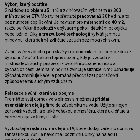
Výkon, který pocítíte
S nádobou o
objemu 5 litrů
a zvlhčovacím výkonem
až 300
ml/h
zvládne ETA Moisty nepřetržitě
pracovat až 30 hodin
, a to
bez nutnosti doplňování. Je navržen pro
místnosti do 40 m2,
takže perfektně poslouží v obývacím pokoji, dětském pokojíčku
nebo ložnici. Díky
ultrazvukové technologii
vytváří jemnou
mlhovinu, která šetrně zvlhčuje vzduch bez mokrých skvrn.
Zvlhčovače vzduchu jsou skvělým pomocníkem při péči o zdravé
dýchání. Zvláště během topné sezóny, kdy je vzduch v
místnostech suchý, přispívají k uvolnění ucpaného nosu a
dýchacích cest. Jemná mlhovina zvlhčuje sliznice, čímž usnadňuje
dýchání, zmírňuje kašel a pomáhá předcházet podráždění
způsobenému suchým vzduchem.
Relaxace s vůní, která vás obejme
Proměňte svůj domov ve wellness s možností
přidání
esenciálních olejů
přímo do zásobníku na vodu. Užijte si nejen
zdravější vzduch, ale také voňavou atmosféru, která uklidňuje a
harmonizuje vaši mysl i tělo.
Vyzkoušejte
řadu aroma olejů ETA
, které dodají vašemu domovu
fantastickou vůni, a navíc mají pozitivní účinky na náladu i