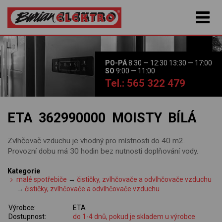
PO-PÁ
8:30 — 12:30 13:30 — 17:00
SO
9:00 — 11:00
Tel.: 565 322 479
ETA 362990000 MOISTY BÍLÁ
Zvlhčovač vzduchu je vhodný pro místnosti do 40 m2.
Provozní dobu má 30 hodin bez nutnosti doplňování vody.
Kategorie
malé spotřebiče
→
čističky, zvlhčovače a odvlhčovače vzduchu
→
čističky, zvlhčovače a odvlhčovače vzduchu
Výrobce:
ETA
Dostupnost:
do 1-4 dnů, pokud je skladem u výrobce