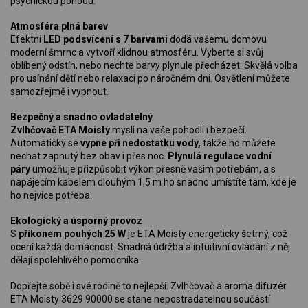
psychickou pohodu.
Atmosféra plná barev
Efektní
LED podsvícení s 7 barvami
dodá vašemu domovu
moderní šmrnc a vytvoří klidnou atmosféru. Vyberte si svůj
oblíbený odstín, nebo nechte barvy plynule přecházet. Skvělá volba
pro usínání dětí nebo relaxaci po náročném dni. Osvětlení můžete
samozřejmě i vypnout.
Bezpečný a snadno ovladatelný
Zvlhčovač ETA Moisty
myslí na vaše pohodlí i bezpečí.
Automaticky se
vypne při nedostatku vody,
takže ho můžete
nechat zapnutý bez obav i přes noc.
Plynulá regulace vodní
páry
umožňuje přizpůsobit výkon přesně vašim potřebám, a s
napájecím kabelem dlouhým 1,5 m ho snadno umístíte tam, kde je
ho nejvíce potřeba.
Ekologický a úsporný provoz
S
příkonem pouhých 25 W
je ETA Moisty energeticky šetrný, což
ocení každá domácnost. Snadná údržba a intuitivní ovládání z něj
dělají spolehlivého pomocníka.
Dopřejte sobě i své rodině to nejlepší. Zvlhčovač a aroma difuzér
ETA Moisty 3629 90000 se stane nepostradatelnou součástí