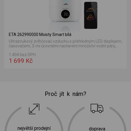
ETA 262990000 Moisty Smart bílá
Ultrazvukový zvlhčovač vzduchu s přehledným LED displejem,
časovačem, 3-mi úrovněmi nastavení množství vodní páry,...
1 404 bez DPH
1 699 Kč
Proč jít k nám?
největší prodejní
doprava