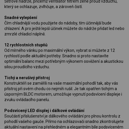
5litrové nádrže, přičemž ventilátor filtrem žene proud vzduchu,
který se ochlazuje, zvlhčuje, a zároveň čistí.
Snadné vylepšení
Čím chladnější vodu použijete do nádoby, tím účinnější bude
chlazení. A pro ještě lepší účinek můžete do nádrže přidat led nebo
zmrzlé chladicí náplně.
12 rychlostních stupňů
Od mírného vánku po maximální výkon, vybrat si můžete z 12
rychlostí podle aktuální potřeby. Snadno si proto nastavíte
optimální balanc mezi potřebným výkonem osvěžení a akustickou
silou proudícího vzduchu.
Tichý a nerušivý přístroj
Konstruktéři se zaměřili na vaše maximální pohodlí tak, aby vás
přístroj při svém chodu co nejmíň rušil. Je tak opatřen tichým a
úsporným BLDC motorem, umožňuje vypnutí podsvícení displeje i
zvuku ovládacího panelu.
Podsvícený LED displej i dálkové ovládání
Součástí příslušenství je dálkového ovládání pro plnou kontrolu z
pohodlí vašeho gauče. Přímo na ochlazovači snadno zkontrolujete
aktuální nastavení na přehledném a elegantním bíle podsvíceném