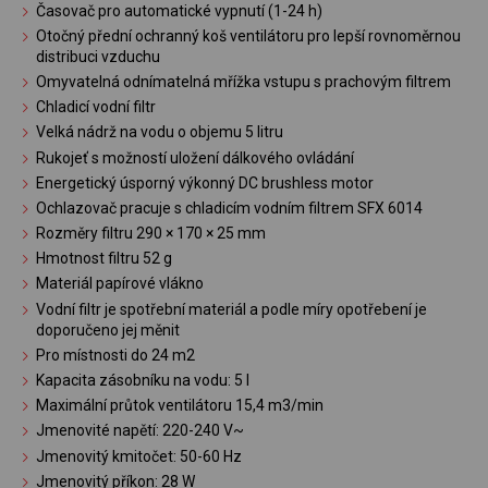
Časovač pro automatické vypnutí (1-24 h)
Otočný přední ochranný koš ventilátoru pro lepší rovnoměrnou
distribuci vzduchu
Omyvatelná odnímatelná mřížka vstupu s prachovým filtrem
Chladicí vodní filtr
Velká nádrž na vodu o objemu 5 litru
Rukojeť s možností uložení dálkového ovládání
Energetický úsporný výkonný DC brushless motor
Ochlazovač pracuje s chladicím vodním filtrem SFX 6014
Rozměry filtru 290 × 170 × 25 mm
Hmotnost filtru 52 g
Materiál papírové vlákno
Vodní filtr je spotřební materiál a podle míry opotřebení je
doporučeno jej měnit
Pro místnosti do 24 m2
Kapacita zásobníku na vodu: 5 l
Maximální průtok ventilátoru 15,4 m3/min
Jmenovité napětí: 220-240 V~
Jmenovitý kmitočet: 50-60 Hz
Jmenovitý příkon: 28 W