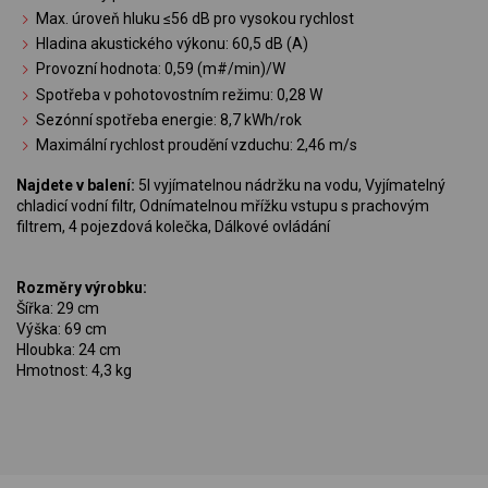
Max. úroveň hluku ≤56 dB pro vysokou rychlost
Hladina akustického výkonu: 60,5 dB (A)
Provozní hodnota: 0,59 (m#/min)/W
Spotřeba v pohotovostním režimu: 0,28 W
Sezónní spotřeba energie: 8,7 kWh/rok
Maximální rychlost proudění vzduchu: 2,46 m/s
Najdete v balení:
5l vyjímatelnou nádržku na vodu, Vyjímatelný
chladicí vodní filtr, Odnímatelnou mřížku vstupu s prachovým
filtrem, 4 pojezdová kolečka, Dálkové ovládání
Rozměry výrobku:
Šířka: 29 cm
Výška: 69 cm
Hloubka: 24 cm
Hmotnost: 4,3 kg