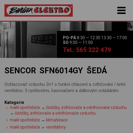
PO-PÁ
8:30 — 12:30 13:30 — 17:00
SO
9:00 — 11:00
Tel.: 565 322 479
SENCOR SFN6014GY ŠEDÁ
Ochlazovač vzduchu 3v1 s funkcí chlazení a zvlhčování / letní
ventilátor, 3 rychlostmi, časovačem a dálkovým ovládáním.
Kategorie
malé spotřebiče
→
čističky, zvlhčovače a odvlhčovače vzduchu
→
čističky, zvlhčovače a odvlhčovače vzduchu
malé spotřebiče
→
klimatizace
malé spotřebiče
→
ventilátory