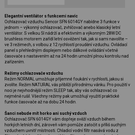
Elegantní ventilátor s funkcemi navíc
Ochlazovač vzduchu Sencor SFN 6014GY nabídne 3 funkce v
jednom – výkonný ochlazovač, zvhlčovač anebo klasický letní
ventilátor. S velkou 5l nádrží a efektivním a výkonným 28W DC
brushless motorem zařídí letní osvěžení tak, jak si sami navolíte –
ve 3 režimech, s volbou z 12 rychlostí proudění vzduchu. Ovládací
panel s přehledným displejem nebo dálkové ovládání včetně
časovače s nastavením až na 24 hodin umožní plnou kontrolu nad
zařízením.
Režimy ochlazovače vzduchu
Režim NORMAL umožňuje příjemné foukání v rychlosti, jakou si
zvolíte. Režim NATURAL vás přiblíží přírodnímu vánku. Pro použití v
noci je nejvhodnější režim SLEEP tak, aby vás ochlazovač co
nejméně rušil. Všechny režimy pak umožňují využití praktické
funkce časovače až na dobu 24 hodin.
Šanci nebude mít horko ani suchý vzduch
Ochlazovač SFN 6014GY vám dopřeje svěží vzduch během
horkých letních dní, zároveň vám pomůže zatočit s příliš suchým
vzduchem uvnitř místnosti. Chladicí vodní filtr nasává vodu z