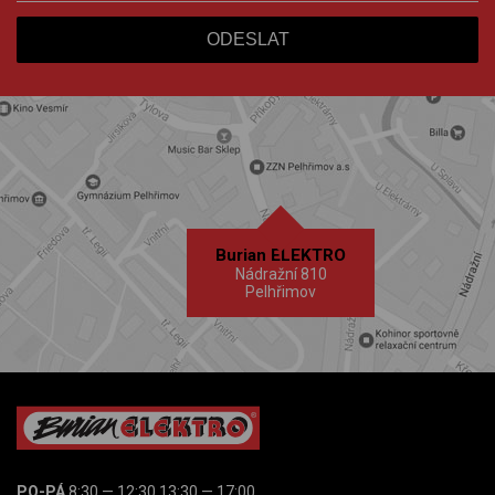
Burian ELEKTRO
Nádražní 810
Pelhřimov
PO-PÁ
8:30 — 12:30 13:30 — 17:00