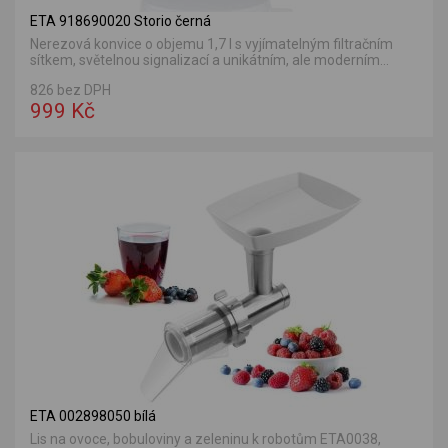
ETA 918690020 Storio černá
Nerezová konvice o objemu 1,7 l s vyjímatelným filtračním
sítkem, světelnou signalizací a unikátním, ale moderním...
826 bez DPH
999 Kč
ETA 002898050 bílá
Lis na ovoce, bobuloviny a zeleninu k robotům ETA0038,