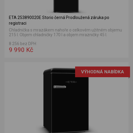
ETA 253890020E Storio černá Prodloužená záruka po
registraci
Chladnička s mrazákem nahoře o celkovém užitném objemu
215 l. Objem chladničky 170 l a objem mrazničky 45 l.
8 256 bez DPH
9 990 Kč
VÝHODNÁ NABÍDKA