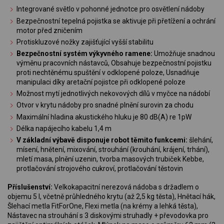
Integrované světlo v pohonné jednotce pro osvětlení nádoby
Bezpečnostní tepelná pojistka se aktivuje při přetížení a ochrání
motor před zničením
Protiskluzové nožky zajišťující vyšší stabilitu
Bezpečnostní systém výkyvného ramene:
Umožňuje snadnou
výměnu pracovních nástavců, Obsahuje bezpečnostní pojistku
proti nechtěnému spuštění v odklopené poloze, Usnadňuje
manipulaci díky aretační pojistce při odklopené poloze
Možnost mytí jednotlivých nekovových dílů v myčce na nádobí
Otvor v krytu nádoby pro snadné plnění surovin za chodu
Maximální hladina akustického hluku je 80 dB(A) re 1pW
Délka napájecího kabelu 1,4 m
V základní výbavě disponuje robot těmito funkcemi:
šlehání,
mísení, hnětení, mixování, strouhání (krouhání, krájení, trhání),
mletí masa, plnění uzenin, tvorba masových trubiček Kebbe,
protlačování strojového cukroví, protlačování těstovin
Příslušenství:
Velkokapacitní nerezová nádoba s držadlem o
objemu 5 l, včetně průhledného krytu (až 2,5 kg těsta), Hnětací hák,
Šlehací metla FitForOne, Flexi metla (na krémy a lehká těsta),
Nástavec na strouhání s 3 diskovými struhadly + převodovka pro