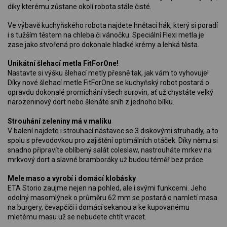
díky kterému zůstane okolí robota stále čisté.
Ve výbavě kuchyňského robota najdete hnětací hák, který si poradí
i s tužším těstem na chleba či vánočku. Speciální Flexi metla je
zase jako stvořená pro dokonale hladké krémy a lehká těsta.
Unikátní šlehací metla FitForOne!
Nastavte si výšku šlehací metly přesně tak, jak vám to vyhovuje!
Díky nové šlehací metle FitForOne se kuchyňský robot postará o
opravdu dokonalé promíchání všech surovin, ať už chystáte velký
narozeninový dort nebo šleháte sníh z jednoho bílku.
Strouhání zeleniny má v malíku
V balení najdete i strouhací nástavec se 3 diskovými struhadly, a to
spolu s převodovkou pro zajištění optimálních otáček. Díky němu si
snadno připravíte oblíbený salát coleslaw, nastrouháte mrkev na
mrkvový dort a slavné bramboráky už budou téměř bez práce.
Mele maso a vyrobí i domácí klobásky
ETA Storio zaujme nejen na pohled, ale i svými funkcemi. Jeho
odolný masomlýnek o průměru 62 mm se postará o namletí masa
na burgery, čevapčiči i domácí sekanou a ke kupovanému
mletému masu už se nebudete chtít vracet.