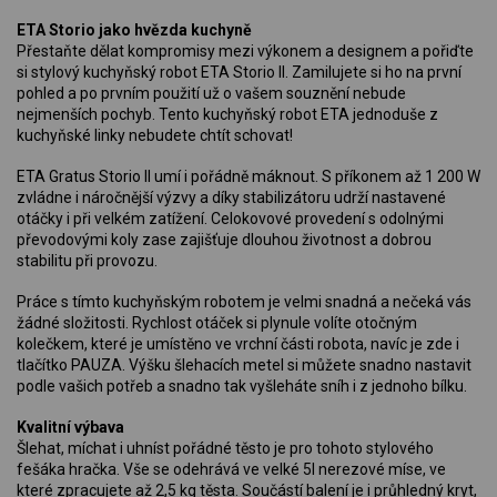
ETA Storio jako hvězda kuchyně
Přestaňte dělat kompromisy mezi výkonem a designem a pořiďte
si stylový kuchyňský robot ETA Storio II. Zamilujete si ho na první
pohled a po prvním použití už o vašem souznění nebude
nejmenších pochyb. Tento kuchyňský robot ETA jednoduše z
kuchyňské linky nebudete chtít schovat!
ETA Gratus Storio II umí i pořádně máknout. S příkonem až 1 200 W
zvládne i náročnější výzvy a díky stabilizátoru udrží nastavené
otáčky i při velkém zatížení. Celokovové provedení s odolnými
převodovými koly zase zajišťuje dlouhou životnost a dobrou
stabilitu při provozu.
Práce s tímto kuchyňským robotem je velmi snadná a nečeká vás
žádné složitosti. Rychlost otáček si plynule volíte otočným
kolečkem, které je umístěno ve vrchní části robota, navíc je zde i
tlačítko PAUZA. Výšku šlehacích metel si můžete snadno nastavit
podle vašich potřeb a snadno tak vyšleháte sníh i z jednoho bílku.
Kvalitní výbava
Šlehat, míchat i uhníst pořádné těsto je pro tohoto stylového
fešáka hračka. Vše se odehrává ve velké 5l nerezové míse, ve
které zpracujete až 2,5 kg těsta. Součástí balení je i průhledný kryt,