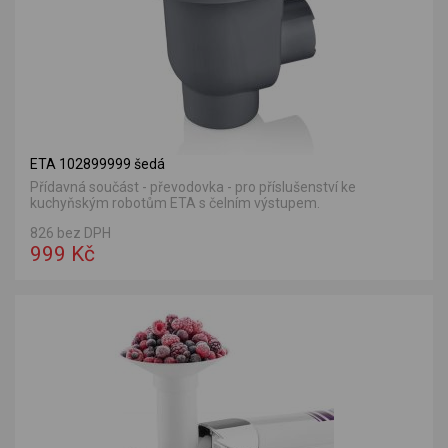
ETA 102899999 šedá
Přídavná součást - převodovka - pro příslušenství ke
kuchyňským robotům ETA s čelním výstupem.
826 bez DPH
999 Kč