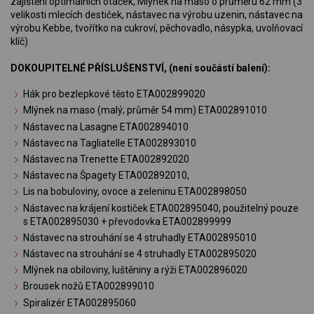
zajištění optimálních otáček, Mlýnek na maso o průměru 62 mm (3
velikosti mlecích destiček, nástavec na výrobu uzenin, nástavec na
výrobu Kebbe, tvořítko na cukroví, pěchovadlo, násypka, uvolňovací
klíč)
DOKOUPITELNÉ PŘÍSLUŠENSTVÍ, (není součástí balení):
Hák pro bezlepkové těsto ETA002899020
Mlýnek na maso (malý; průměr 54 mm) ETA002891010
Nástavec na Lasagne ETA002894010
Nástavec na Tagliatelle ETA002893010
Nástavec na Trenette ETA002892020
Nástavec na Špagety ETA002892010,
Lis na bobuloviny, ovoce a zeleninu ETA002898050
Nástavec na krájení kostiček ETA002895040, použitelný pouze
s ETA002895030 + převodovka ETA002899999
Nástavec na strouhání se 4 struhadly ETA002895010
Nástavec na strouhání se 4 struhadly ETA002895020
Mlýnek na obiloviny, luštěniny a rýži ETA002896020
Brousek nožů ETA002899010
Spiralizér ETA002895060