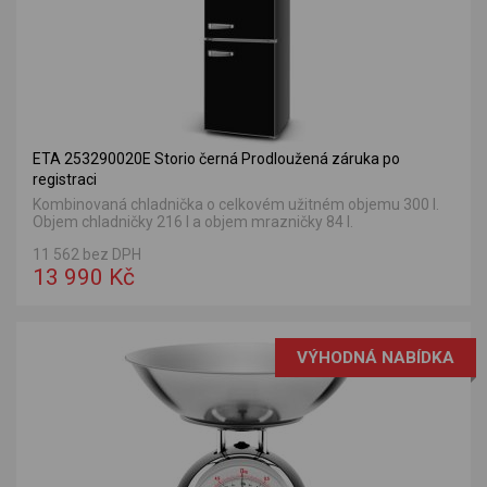
ETA 253290020E Storio černá Prodloužená záruka po
registraci
Kombinovaná chladnička o celkovém užitném objemu 300 l.
Objem chladničky 216 l a objem mrazničky 84 l.
11 562 bez DPH
13 990 Kč
VÝHODNÁ NABÍDKA