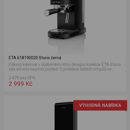
ETA 618190020 Storio černá
Pákový kávovar v oblíbeném retro designu kolekce ETA Storio
vás ohromí na první pohled. O potěšení dalších smyslů se...
2 479 bez DPH
2 999 Kč
VÝHODNÁ NABÍDKA