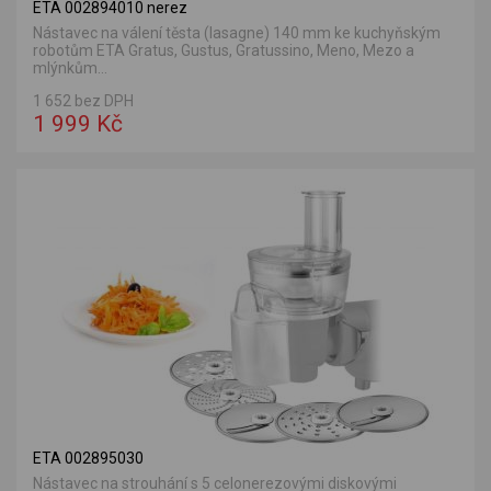
ETA 002894010 nerez
Nástavec na válení těsta (lasagne) 140 mm ke kuchyňským
robotům ETA Gratus, Gustus, Gratussino, Meno, Mezo a
mlýnkům...
1 652 bez DPH
1 999 Kč
ETA 002895030
Nástavec na strouhání s 5 celonerezovými diskovými