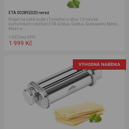
ETA 002892020 nerez
Kráječ na úzké nudle (Trenette) o šířce 1,5 mm ke
kuchyňským robotům ETA Gratus, Gustus, Gratussino, Meno,
Mezo a...
1 652 bez DPH
1 999 Kč
VÝHODNÁ NABÍDKA