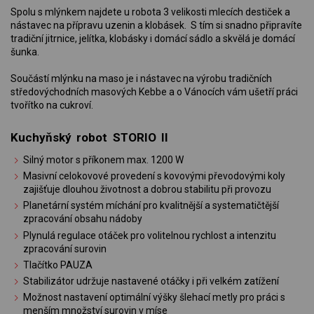
Spolu s mlýnkem najdete u robota 3 velikosti mlecích destiček a
nástavec na přípravu uzenin a klobásek. S tím si snadno připravíte
tradiční jitrnice, jelítka, klobásky i domácí sádlo a skvělá je domácí
šunka.
Součástí mlýnku na maso je i nástavec na výrobu tradičních
středovýchodních masových Kebbe a o Vánocích vám ušetří práci
tvořítko na cukroví.
Kuchyňský robot STORIO II
Silný motor s příkonem max. 1200 W
Masivní celokovové provedení s kovovými převodovými koly
zajišťuje dlouhou životnost a dobrou stabilitu při provozu
Planetární systém míchání pro kvalitnější a systematičtější
zpracování obsahu nádoby
Plynulá regulace otáček pro volitelnou rychlost a intenzitu
zpracování surovin
Tlačítko PAUZA
Stabilizátor udržuje nastavené otáčky i při velkém zatížení
Možnost nastavení optimální výšky šlehací metly pro práci s
menším množství surovin v míse