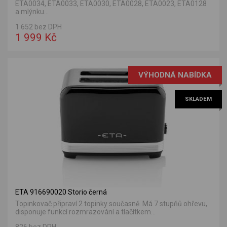
ETA0034, ETA0033, ETA0030, ETA0028, ETA0023, ETA0128
a mlýnku...
1 652 bez DPH
1 999 Kč
VÝHODNÁ NABÍDKA
SKLADEM
ETA 916690020 Storio černá
Topinkovač připraví 2 topinky současně. Má 7 stupňů ohřevu,
disponuje funkcí rozmrazování a tlačítkem...