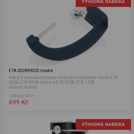
VÝHODNÁ NABÍDKA
ETA 002899020 modrá
Hák pro bezlepkové těsto určen pro kuchyňské roboty ETA
0028, ETA 0038 Gratus a ETA 0128, ETA 1128
Gustus/Gustus...
578 bez DPH
699 Kč
VÝHODNÁ NABÍDKA