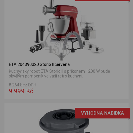
ETA 204390020 Storio II červená
Kuchyňský robot ETA Storio II s příkonem 1200 W bude
skvělým pomocník ve vaší retro kuchyni.
8 264 bez DPH
9 999 Kč
VÝHODNÁ NABÍDKA