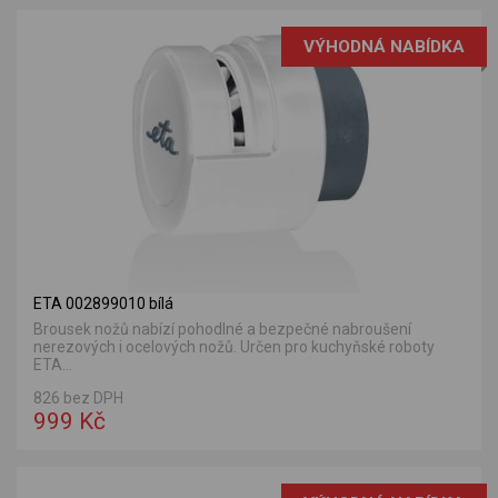
VÝHODNÁ NABÍDKA
ETA 002899010 bílá
Brousek nožů nabízí pohodlné a bezpečné nabroušení
nerezových i ocelových nožů. Určen pro kuchyňské roboty
ETA...
826 bez DPH
999 Kč