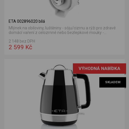
ETA 002896020 bílá
Mlýnek na obiloviny, luštěniny - sóju/cizrnu a rýži pro zdravé
domácí vaření z celozrnné nebo bezlepkové mouky -...
2 148 bez DPH
2 599 Kč
VÝHODNÁ NABÍDKA
SKLADEM