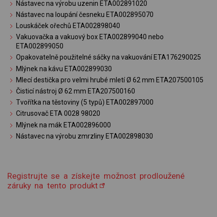
Nástavec na výrobu uzenin ETA002891020
Nástavec na loupání česneku ETA002895070
Louskáček ořechů ETA002898040
Vakuovačka a vakuový box ETA002899040 nebo
ETA002899050
Opakovatelně použitelné sáčky na vakuování ETA176290025
Mlýnek na kávu ETA002899030
Mlecí destička pro velmi hrubé mletí Ø 62 mm ETA207500105
Čisticí nástroj Ø 62 mm ETA207500160
Tvořítka na těstoviny (5 typů) ETA002897000
Citrusovač ETA 0028 98020
Mlýnek na mák ETA002896000
Nástavec na výrobu zmrzliny ETA002898030
Registrujte se a získejte možnost prodloužené
záruky na tento produkt