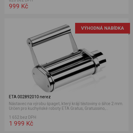
826 bez DPH
999 Kč
VÝHODNÁ NABÍDKA
ETA 002892010 nerez
Nástavec na výrobu špaget, který krájí těstoviny o šířce 2 mm.
Určen pro kuchyňské roboty ETA Gratus, Gratussino,...
1 652 bez DPH
1 999 Kč