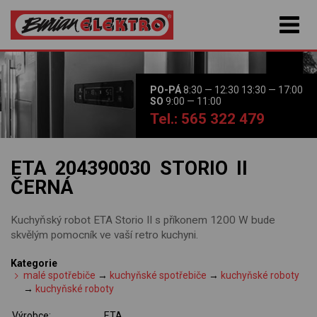
PO-PÁ
8:30 — 12:30 13:30 — 17:00
SO
9:00 — 11:00
Tel.: 565 322 479
ETA 204390030 STORIO II
ČERNÁ
Kuchyňský robot ETA Storio II s příkonem 1200 W bude
skvělým pomocník ve vaší retro kuchyni.
Kategorie
malé spotřebiče
→
kuchyňské spotřebiče
→
kuchyňské roboty
→
kuchyňské roboty
Výrobce:
ETA