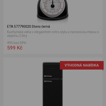
ETA 577790020 Storio černá
Kuchyňská váha v elegantním retro stylu s nerezovou mísou o
objemu 2 litry.
495 bez DPH
599 Kč
VÝHODNÁ NABÍDKA