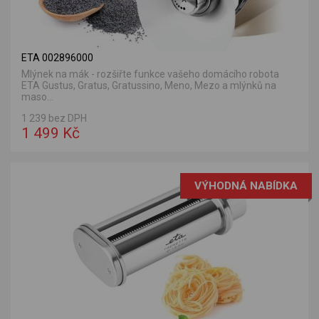
ETA 002896000
Mlýnek na mák - rozšiřte funkce vašeho domácího robota
ETA Gustus, Gratus, Gratussino, Meno, Mezo a mlýnků na
maso...
1 239 bez DPH
1 499 Kč
VÝHODNÁ NABÍDKA