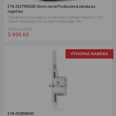
ETA 253790020E Storio černá Prodloužená záruka po
registraci
Chladnička s mrazákem o celkovém užitném objemu 110 l.
Objem chladničky 92 l a objem mrazničky 18 l.
4 950 bez DPH
5 990 Kč
VÝHODNÁ NABÍDKA
ETA 002898040