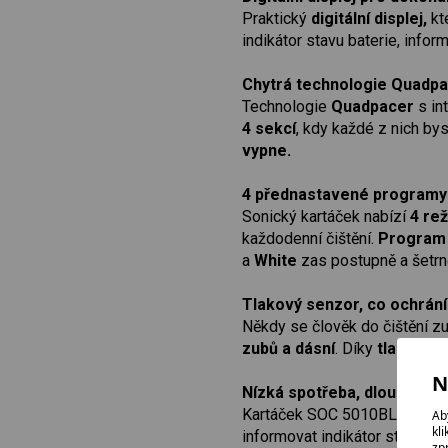
Praktický
digitální displej,
kte
indikátor stavu baterie, info
Chytrá technologie Quadpac
Technologie
Quadpacer
s in
4 sekcí
, kdy každé z nich bys
vypne.
4 přednastavené programy 
Sonický kartáček nabízí
4 rež
každodenní čištění.
Program 
a
White
zas postupně a šetrně
Tlakový senzor, co ochrání
Někdy se člověk do čištění zu
zubů a dásní
. Díky
tlakovém
N
Nízká spotřeba, dlouhá výd
Kartáček SOC 5010BL má
ex
Ab
kl
informovat indikátor stavu na 
zp