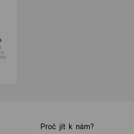
á
4
my.
eji.
Proč jít k nám?