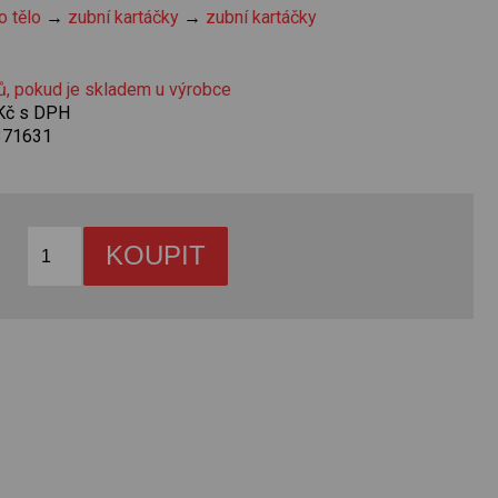
o tělo
→
zubní kartáčky
→
zubní kartáčky
ů, pokud je skladem u výrobce
 Kč s DPH
371631