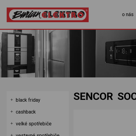
o nás
SENCOR SO
black friday
cashback
velké spotřebiče
vestavné spotřebiče