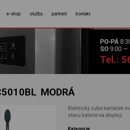
zobrazit obsah košíku
e-shop
služby
partneři
kontakt
PO-PÁ
8:3
SO
9:00 — 
Tel.: 
C5010BL MODRÁ
Elektrický zubní kartáček m
stavu baterie na displeji.
Kategorie