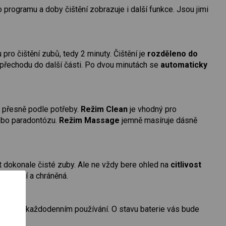
programu a doby čištění zobrazuje i další funkce. Jsou jimi
 čištění zubů, tedy 2 minuty. Čištění je
rozděleno do
 k přechodu do další části. Po dvou minutách se
automaticky
am přesně podle potřeby.
Režim Clean
je vhodný pro
nebo paradontózu.
Režim Massage
jemně masíruje dásně
t dokonale čisté zuby. Ale ne vždy bere ohled na
citlivost
 bezpečí a chráněná.
 dní
při každodenním používání. O stavu baterie vás bude
 kabel.