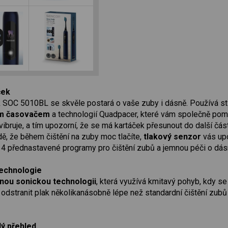
ček
k SOC 5010BL se skvěle postará o vaše zuby i dásně. Používá stír
ím časovačem
a technologií Quadpacer, které vám společně pom
ibruje, a tím upozorní, že se má kartáček přesunout do další čás
ě, že během čištění na zuby moc tlačíte,
tlakový senzor
vás upo
d 4 přednastavené programy pro čištění zubů a jemnou péči o dás
technologie
nou sonickou technologii
, která využívá kmitavý pohyb, kdy se 
 odstranit plak několikanásobně lépe než standardní čištění zubů 
lý přehled