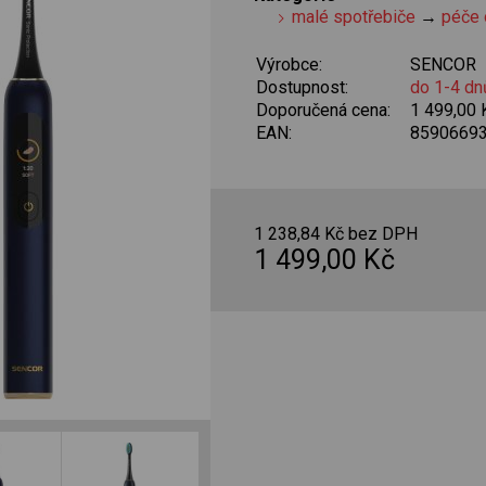
malé spotřebiče
→
péče 
Výrobce:
SENCOR
Dostupnost:
do 1-4 dn
Doporučená cena:
1 499,00
EAN:
8590669
1 238,84 Kč bez DPH
1 499,00 Kč