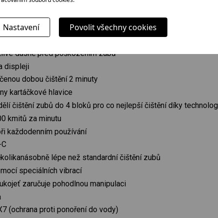
rtáček SOC 5010BL
Nastavení
Povolit všechny cookies
přednastavenými režimy čištění - CLEAN, SOFT, WHITE, MASSAGE
itlivé dásně před poškozením zubů
a displeji
čenou dobou čištění 2 minuty
ny kartáčkové hlavice
dělí čištění zubů do 4 bloků pro co nejlepší čištění díky technolo
00 kmitů za minutu
 při každodenním používání
-C
ěkolikanásobně lépe než standardní čištění zubů
mocí speciálních vibrací
ukojeť zaručuje pohodlnou manipulaci
a
7 (ochrana proti ponoření do vody)