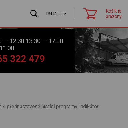
Košík je
Přihlásit se
prázdný
0 — 12:30 13:30 — 17:00
11:00
565 322 479
á 4 přednastavené čistící programy. Indikátor