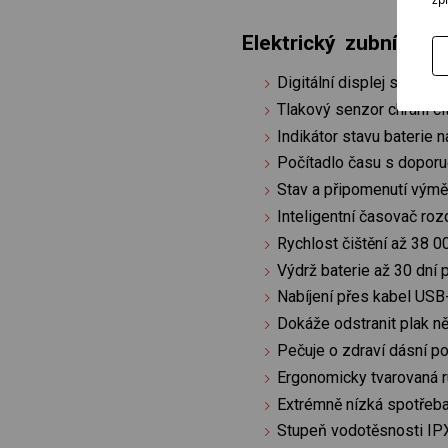
Elektrický zubní ka
Digitální displej se 4 
Tlakový senzor chrání c
Indikátor stavu baterie n
Počítadlo času s doporu
Stav a připomenutí výmě
Inteligentní časovač roz
Rychlost čištění až 38 0
Výdrž baterie až 30 dní
Nabíjení přes kabel USB
Dokáže odstranit plak n
Pečuje o zdraví dásní po
Ergonomicky tvarovaná r
Extrémně nízká spotřeb
Stupeň vodotěsnosti IPX