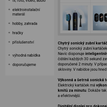
tv, foto, video, audio
elektroinstalační
materál
hobby, zahrada
hračky
příslušenství
Chytrý sonický zubní kartá
Chytrý sonický zubní kartáče
Navíc disponuje
inteligentn
výhodná nabídka
čištění každých 30 sekund zav
doporučené 2 minuty. V případ
doporučujeme
skloviny. V nabídce jsou hne
Výkonná a šetrná sonická 
Elektrický kartáček má
výkon
kmitů za minutu
. Dokáže tak
a efektivnější.
Digitální displej pro dokona