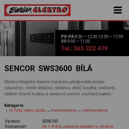
PO-PÁ
8:30 — 12:30 13:30 — 17:00
SO
9:00 — 11:00
Tel.: 565 322 479
SENCOR SWS3600 BÍLÁ
Meteorologická stanice má ikonu předpovědi počasí
(slunečno, mírně oblačno, oblačno, déšť, bouřka, sněžení),
rádiem řízené hodiny a venkovní senzor součástí balení.
Kategorie
tv, foto, video, audio
→
meteostanice
→
meteostanice
Výrobce:
SENCOR
Dostupnost:
do 1-4 dnů, pokud je skladem u výrobce