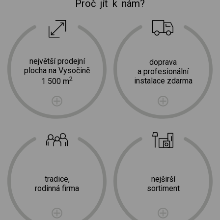
Proč jít k nám?
největší prodejní
doprava
plocha na Vysočině
a profesionální
2
instalace zdarma
1 500 m
tradice,
nejširší
rodinná firma
sortiment