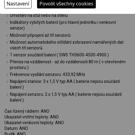
12 / 24 hodinový formát
Nastavení
Povolit všechny cookies
Zobrazení stupnice teploty °C / °F
Umístění na stůl nebo na stěnu
Indikátory vybitých baterií (pro hlavní jednotku i venkovní
senzor)
Možnost připojení až tří senzorů
Možnost automatického střídání zobrazení naměřených dat
všech tří senzorů
1 senzor součástí balení ( SWS TH3600-4500-4900 )
Přenos na vzdálenost - až do vzdálenosti 80 m ( v otevřeném
prostoru )
Frekvence vysílání senzoru: 433,92 MHz
Napájení stanice: 3 x 1,5 V typ AA ( baterie nejsou součástí
balení )
Napájení senzoru: 2 x 1,5 V typ AA ( baterie nejsou součástí
balení )
Čas řízený rádiem: ANO
Ukazatel vnitřní teploty: ANO
Ukazatel venkovní teploty: ANO
Datum: ANO
Budík: ANO