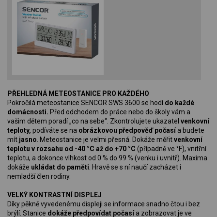
PŘEHLEDNÁ METEOSTANICE PRO KAŽDÉHO
Pokročilá meteostanice SENCOR SWS 3600 se hodí
do každé
domácnosti.
Před odchodem do práce nebo do školy vám a
vašim dětem poradí „co na sebe“. Zkontrolujete ukazatel
venkovní
teploty,
podíváte se na
obrázkovou předpověď počasí
a budete
mít
jasno
. Meteostanice je velmi přesná. Dokáže měřit
venkovní
teplotu v rozsahu od -40 °C až do +70 °C
(případně ve °F), vnitřní
teplotu, a dokonce vlhkost od 0 % do 99 % (venku i uvnitř). Maxima
dokáže
ukládat do paměti
. Hravě se s ní naučí zacházet i
nemladší člen rodiny.
VELKÝ KONTRASTNÍ DISPLEJ
Díky pěkně vyvedenému displeji se informace snadno čtou i bez
brýlí. Stanice
dokáže předpovídat počasí
a zobrazovat je ve