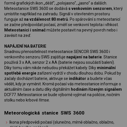
formě grafických ikon „déšť“, „polojasno“, „jasno“ a dalších.
Meteostanice SWS 3600 se dodává
s venkovním senzorem
, který
umístíte například na zahradu. Signál v otevřeném prostoru
funguje až
na vzdálenost 80 metrů
. Po spárování s meteostanicí
se začne předpovídat počasí, změří se venkovní teplota i vlhkost.
Meteostanici i snímač
můžete postavit na pevný povrch nebo i
zavěsit na zeď.
NAPÁJENÍ NA BATERIE
Snadnou přenositelnost meteostanice SENCOR SWS 3600 i
venkovního senzoru SWS zajišťuje
napájení na baterie
. Stanice
používá 3 x AA, senzor 2 x AA (baterie nejsou součástí balení).
Díky tomu vám nikde nebudou překážet kabely. Díky
minimální
spotřebě energie
zařízení vydrží v chodu dlouhou dobu. Pokud by
začaly docházet baterie, aktivuje se
indikátor
a budete včas
vědět, kdy je vyměnit. Kromě počasí vás meteostanice informuje o
aktuálním čase a datu díky digitálním
hodinám řízeným signálem
DCF77. Meteostanice se bude výborně vyjímat na poličce, nočním
stolku nebo krbové římse.
Meteorologická stanice SWS 3600
Ikona předpovědi počasí (slunečno, mírně oblačno, oblačno,