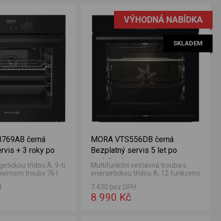
VÝHODNÁ NABÍDKA
SKLADEM
769AB černá
MORA VTS556DB černá
rvis + 3 roky po
Bezplatný servis 5 let po
registraci
etickou třídou A, 9-ti
Multifunkční vestavná trouba s
jemem trouby 76 l.
energetickou třídou A, 12 funkcemi
splej a vnitřní
a vnitřním objemem 77 l.
H
7 430 bez DPH
8 990 Kč