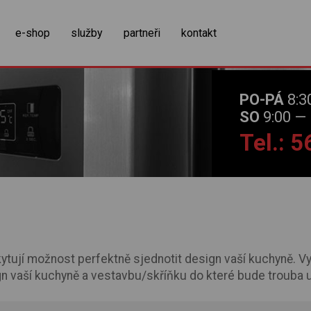
zobrazit obsah košíku
e-shop
služby
partneři
kontakt
PO-PÁ
8:3
SO
9:00 — 
Tel.: 
tují možnost perfektně sjednotit design vaší kuchyně. Vy
n vaší kuchyně a vestavbu/skříňku do které bude trouba 