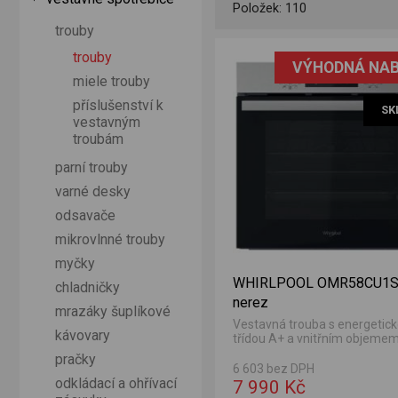
Položek: 110
trouby
aci
ez Bezplatný servis 5 let po registraci
trouby
VÝHODNÁ NAB
miele trouby
příslušenství k
SK
vestavným
troubám
parní trouby
varné desky
odsavače
mikrovlnné trouby
myčky
WHIRLPOOL OMR58CU1
chladničky
nerez
mrazáky šuplíkové
Vestavná trouba s energetic
kávovary
třídou A+ a vnitřním objemem 
pračky
6 603 bez DPH
odkládací a ohřívací
7 990 Kč