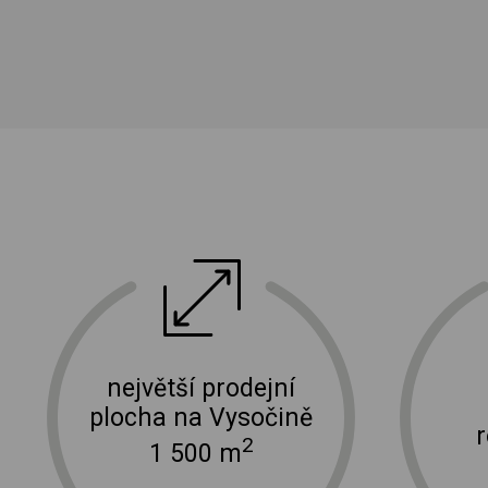
ektro
doprava a instalace elektro zařízení
největší prodejní
plocha na Vysočině
2
1 500 m