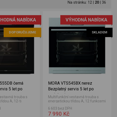
Na stránku:
12
|
20
|
36
HODNÁ NABÍDKA
VÝHODNÁ NABÍDKA
DOPORUČUJEME
SKLADEM
555DB černá
MORA VTS545BX nerez
rvis 5 let po
Bezplatný servis 5 let po
registraci
vestavná trouba s
Multifunkční vestavná trouba s
řídou A, 12-ti
energetickou třídou A, 12 funkcemi
itřním objemem 77 l.
a vnitřním objemem 77 l.
H
6 603 bez DPH
7 990 Kč