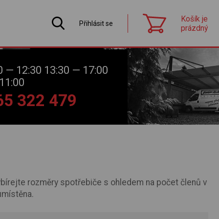
Košík je
Přihlásit se
prázdný
0 — 12:30 13:30 — 17:00
11:00
565 322 479
bírejte rozměry spotřebiče s ohledem na počet členů v
umístěna.