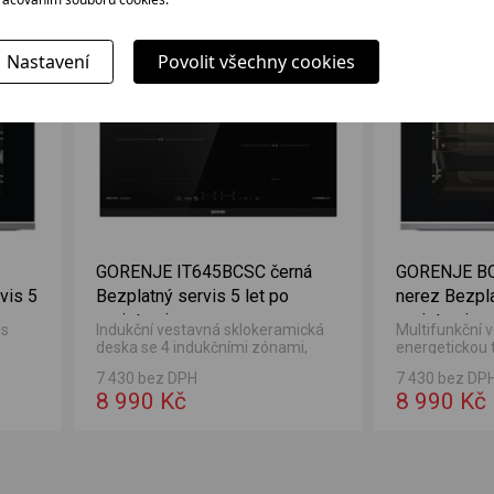
ÍDKA
VÝHODNÁ NABÍDKA
VÝ
Nastavení
Povolit všechny cookies
GORENJE IT645BCSC černá
GORENJE B
vis 5
Bezplatný servis 5 let po
nerez Bezpla
registraci
registraci
 s
Indukční vestavná sklokeramická
Multifunkční 
deska se 4 indukčními zónami,
energetickou 
třním
dotykovým ovládáním a dětskou
dynamickým c
7 430 bez DPH
7 430 bez DP
bezpečnostní...
objemem 77 l
8 990 Kč
8 990 Kč