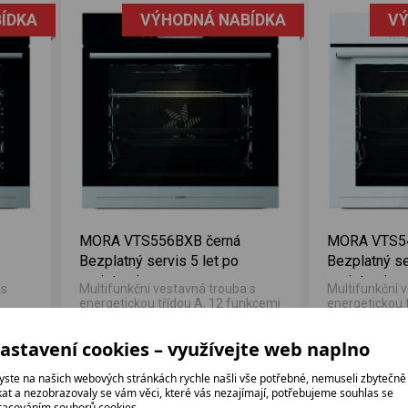
ÍDKA
VÝHODNÁ NABÍDKA
VÝ
MORA VTS556BXB černá
MORA VTS54
Bezplatný servis 5 let po
Bezplatný se
registraci
registraci
 s
Multifunkční vestavná trouba s
Multifunkční 
energetickou třídou A, 12 funkcemi
energetickou 
77 l.
a vnitřním objemem 77 l.
a vnitřním ob
7 430 bez DPH
7 430 bez DP
astavení cookies – využívejte web naplno
8 990 Kč
8 990 Kč
yste na našich webových stránkách rychle našli vše potřebné, nemuseli zbytečně
ikat a nezobrazovaly se vám věci, které vás nezajímají, potřebujeme souhlas se
racováním souborů cookies.