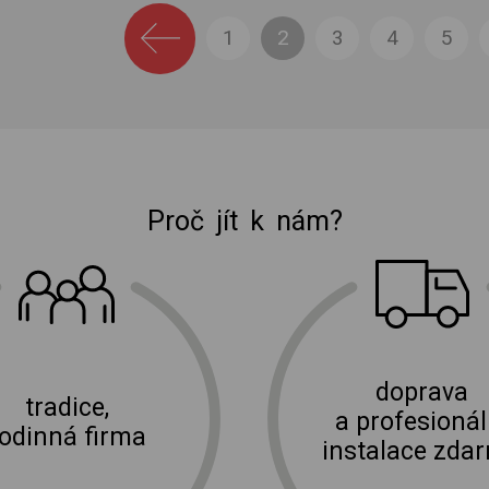
1
2
3
4
5
Proč jít k nám?
E-shop Elektro Burian
doprava
tradice,
a profesionál
rodinná firma
instalace zda