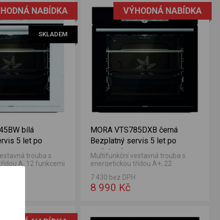
HODNÁ NABÍDKA
VÝHODNÁ NABÍDKA
SKLADEM
5BW bílá
MORA VTS785DXB černá
rvis 5 let po
Bezplatný servis 5 let po
registraci
vestavná trouba s
Multifunkční vestavná trouba s
třídou A, 12 funkcemi
energetickou třídou A+, 22
jemem 77 l.
funkcemi a vnitřním objemem 77 l.
H
7 430 bez DPH
8 990 Kč