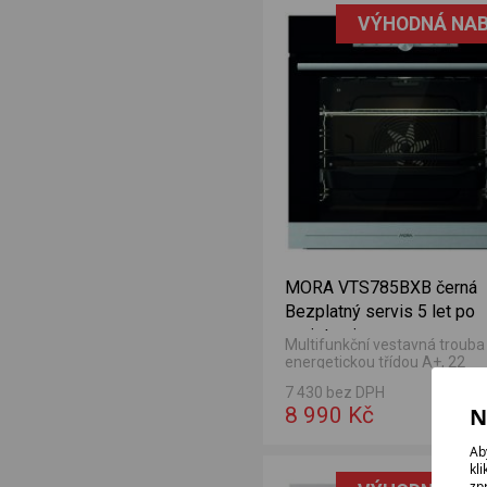
VÝHODNÁ NAB
MORA VTS785BXB černá
Bezplatný servis 5 let po
registraci
Multifunkční vestavná trouba
energetickou třídou A+, 22
funkcemi a vnitřním objemem 
7 430 bez DPH
N
8 990 Kč
Ab
traci
NG černá Bezplatný servis + 3 roky po registraci
kl
zp