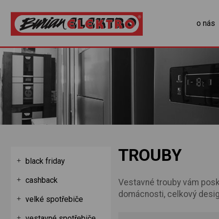
o nás
TROUBY
black friday
cashback
Vestavné trouby vám posky
domácnosti, celkový desig
velké spotřebiče
vestavné spotřebiče