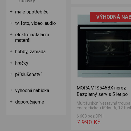
zásuvky
 registraci
erez Bezplatný servis 5 let po registraci
malé spotřebiče
VÝHODNÁ NAB
tv, foto, video, audio
elektroinstalační
materál
hobby, zahrada
hračky
příslušenství
MORA VTS546BX nerez
výhodná nabídka
Bezplatný servis 5 let po
registraci
doporučujeme
Multifunkční vestavná trouba
energetickou třídou A, 12 fu
a vnitřním objemem 77 l.
6 603 bez DPH
7 990 Kč