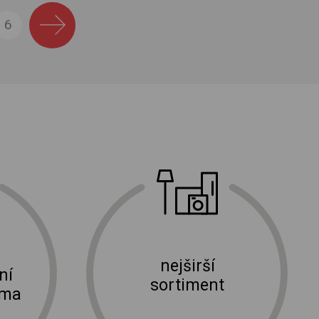
6
nejširší
ní
sortiment
rma