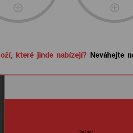
oží, které jinde nabízejí?
Neváhejte ná