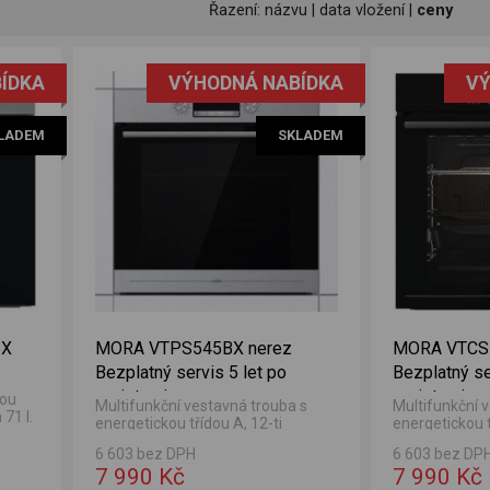
Řazení:
názvu
|
data vložení
|
ceny
ÍDKA
VÝHODNÁ NABÍDKA
VÝ
LADEM
SKLADEM
SX
MORA VTPS545BX nerez
MORA VTCS
Bezplatný servis 5 let po
Bezplatný se
registraci
registraci
kou
Multifunkční vestavná trouba s
Multifunkční 
71 l.
energetickou třídou A, 12-ti
energetickou t
funkcemi a vnitřním objemem 77 l.
funkcemi a vn
6 603 bez DPH
6 603 bez DP
7 990 Kč
7 990 Kč