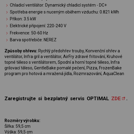
Chladicí ventilátor: Dynamický chladicí systém - DC+
Spotřeba energie s nuceným oběhem vzduchu: 0.821 kWh
Příkon: 3.5 kW
Elektrické připojení: 220-240 V
Frekvence: 50-60 Hz
Barva spotřebiče:
NEREZ
Způsoby ohřevu:
Rychlý předohřev trouby, Konvenční ohřev a
ventilátor, Infra gril a ventilátor, AirFry zdravé fritování, Kruhové
topné těleso s ventilátorem, Spodní a horní topné těleso, Infra
grilovací těleso, GentleBake pomalé pečení, Pizza, FrozenBake
program pro hotová a mražená jídla, Rozmrazování, AquaClean
Zaregistrujte si bezplatný servis OPTIMAL
ZDE
.
Rozměry výrobku:
Šířka: 59,5 cm
Výška: 59,5 cm