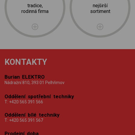
tradice,
nejširší
rodinná firma
sortiment
KONTAKTY
Burian ELEKTRO
Nádražní 810, 393 01 Pelhřimov
Oddělení spotřební techniky
T:
+420 565 391 566
Oddělení bílé techniky
T:
+420 565 391 567
Prodejní doba