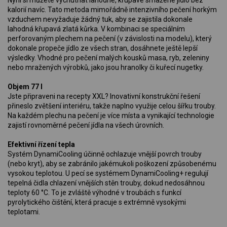
Nyní si můžete vychutnat lahodné, křupavé smažené jídlo bez
kalorií navíc. Tato metoda mimořádně intenzivního pečení horkým
vzduchem nevyžaduje žádný tuk, aby se zajistila dokonale
lahodná křupavá zlatá kůrka. V kombinaci se speciálním
perforovaným plechem na pečení (v závislosti na modelu), který
dokonale propeče jídlo ze všech stran, dosáhnete ještě lepší
výsledky. Vhodné pro pečení malých kousků masa, ryb, zeleniny
nebo mražených výrobků, jako jsou hranolky či kuřecí nugetky.
Objem 77 l
Jste připraveni na recepty XXL? Inovativní konstrukční řešení
přineslo zvětšení interiéru, takže naplno využije celou šířku trouby.
Na každém plechu na pečení je více místa a vynikající technologie
zajistí rovnoměrné pečení jídla na všech úrovních.
Efektivní řízení tepla
Systém DynamiCooling účinně ochlazuje vnější povrch trouby
(nebo kryt), aby se zabránilo jakémukoli poškození způsobenému
vysokou teplotou. U pecí se systémem DynamiCooling+ regulují
tepelná čidla chlazení vnějších stěn trouby, dokud nedosáhnou
teploty 60 °C. To je zvláště výhodné v troubách s funkcí
pyrolytického čištění, která pracuje s extrémně vysokými
teplotami.