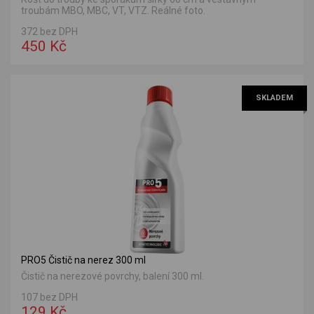
troubám MBO, MBC, VT, VTZ. Reálné foto.
372 bez DPH
450 Kč
SKLADEM
PRO5 Čistič na nerez 300 ml
Čistič na nerezové povrchy, balení 300 ml.
107 bez DPH
129 Kč