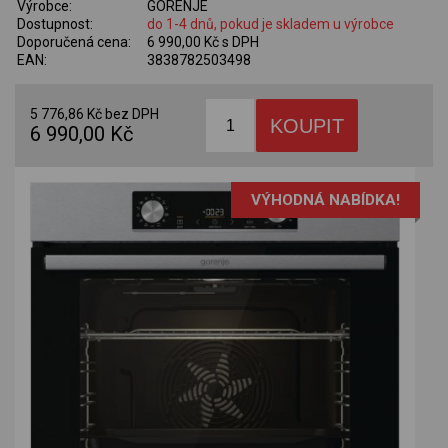
Výrobce:
GORENJE
Dostupnost:
do 1-4 dnů, pokud je skladem u výrobce
Doporučená cena:
6 990,00 Kč s DPH
EAN:
3838782503498
5 776,86 Kč bez DPH
6 990,00 Kč
VÝHODNÁ NABÍDKA!