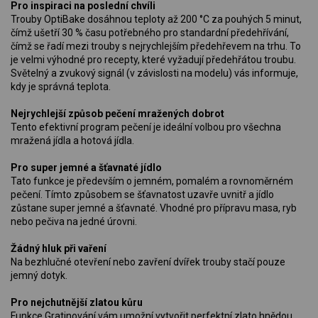
Pro inspiraci na poslední chvíli
Trouby OptiBake dosáhnou teploty až 200 °C za pouhých 5 minut,
čímž ušetří 30 % času potřebného pro standardní předehřívání,
čímž se řadí mezi trouby s nejrychlejším předehřevem na trhu. To
je velmi výhodné pro recepty, které vyžadují předehřátou troubu.
Světelný a zvukový signál (v závislosti na modelu) vás informuje,
kdy je správná teplota.
Nejrychlejší způsob pečení mražených dobrot
Tento efektivní program pečení je ideální volbou pro všechna
mražená jídla a hotová jídla.
Pro super jemné a šťavnaté jídlo
Tato funkce je především o jemném, pomalém a rovnoměrném
pečení. Tímto způsobem se šťavnatost uzavře uvnitř a jídlo
zůstane super jemné a šťavnaté. Vhodné pro přípravu masa, ryb
nebo pečiva na jedné úrovni.
Žádný hluk při vaření
Na bezhlučné otevření nebo zavření dvířek trouby stačí pouze
jemný dotyk.
Pro nejchutnější zlatou kůru
Funkce Gratinování vám umožní vytvořit perfektní zlato hnědou