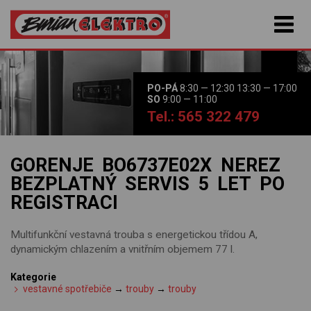
PO-PÁ
8:30 — 12:30 13:30 — 17:00
SO
9:00 — 11:00
Tel.: 565 322 479
GORENJE BO6737E02X NEREZ
BEZPLATNÝ SERVIS 5 LET PO
REGISTRACI
Multifunkční vestavná trouba s energetickou třídou A,
dynamickým chlazením a vnitřním objemem 77 l.
Kategorie
vestavné spotřebiče
→
trouby
→
trouby