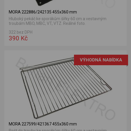
MORA 222886/242135 455x360 mm
Hluboký pekáč ke sporákům šířky 60 cm a vestavným
troubám MBO, MBC, VT, VTZ. Reálné foto.
322 bez DPH
390 Kč
VÝHODNÁ NABÍDKA
MORA 227599/421367 455x360 mm
Rošt do trouby ke sporákům šířky 60 cm a vestavným