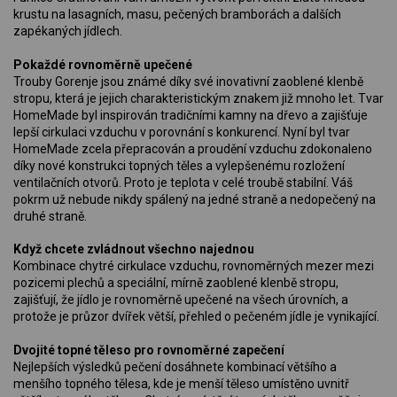
krustu na lasagních, masu, pečených bramborách a dalších
zapékaných jídlech.
Pokaždé rovnoměrně upečené
Trouby Gorenje jsou známé díky své inovativní zaoblené klenbě
stropu, která je jejich charakteristickým znakem již mnoho let. Tvar
HomeMade byl inspirován tradičními kamny na dřevo a zajišťuje
lepší cirkulaci vzduchu v porovnání s konkurencí. Nyní byl tvar
HomeMade zcela přepracován a proudění vzduchu zdokonaleno
díky nové konstrukci topných těles a vylepšenému rozložení
ventilačních otvorů. Proto je teplota v celé troubě stabilní. Váš
pokrm už nebude nikdy spálený na jedné straně a nedopečený na
druhé straně.
Když chcete zvládnout všechno najednou
Kombinace chytré cirkulace vzduchu, rovnoměrných mezer mezi
pozicemi plechů a speciální, mírně zaoblené klenbě stropu,
zajišťují, že jídlo je rovnoměrně upečené na všech úrovních, a
protože je průzor dvířek větší, přehled o pečeném jídle je vynikající.
Dvojité topné těleso pro rovnoměrné zapečení
Nejlepších výsledků pečení dosáhnete kombinací většího a
menšího topného tělesa, kde je menší těleso umístěno uvnitř