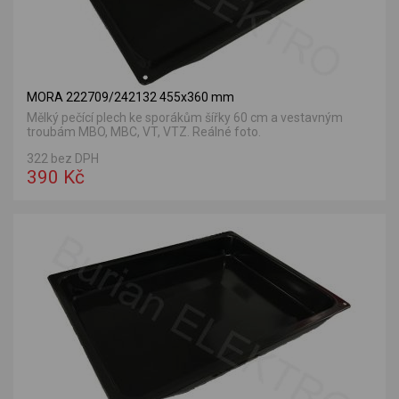
MORA 222709/242132 455x360 mm
Mělký pečící plech ke sporákům šířky 60 cm a vestavným
troubám MBO, MBC, VT, VTZ. Reálné foto.
322 bez DPH
390 Kč