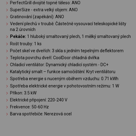
PerfectGrill dvojité topné těleso: ANO
SuperSize - extra velký objem: ANO
Gratinování (zapékání): ANO
Vedení plechů v troubě: Částečně vysouvací teleskopické lišty
na 2 úrovních
Pekáče:
1 hluboký smaltovaný plech, 1 mělký smaltovaný plech
Rošt trouby: 1 ks
Počet skel ve dveřích: 3 skla s jedním tepelným deflektorem
Teplota povrchu dveří: CoolDoor chladná dvířka
Chladicí ventilátor: Dynamický chladicí systém - DC+
Katalytický smalt – funkce samočištění: Kryt ventilátoru
Spotřeba energie s nuceným oběhem vzduchu: 0.71 kWh
Spotřeba elektrické energie v pohotovostním režimu: 1 W
Příkon: 3.5 kW
Elektrické připojení: 220-240 V
Frekvence: 50-60 Hz
Barva spotřebiče: Nerezová ocel