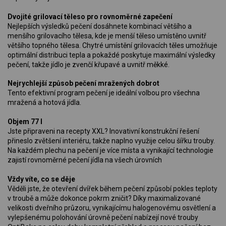
Dvojité grilovací těleso pro rovnoměrné zapečení
Nejlepších výsledků pečení dosáhnete kombinací většího a
menšího grilovacího tělesa, kde je menší těleso umístěno uvnitř
většího topného tělesa. Chytré umístění grilovacích těles umožňuje
optimální distribuci tepla a pokaždé poskytuje maximální výsledky
pečení, takže jídlo je zvenčí křupavé a uvnitř měkké.
Nejrychlejší způsob pečení mražených dobrot
Tento efektivní program pečení je ideální volbou pro všechna
mražená a hotová jídla.
Objem 77 l
Jste připraveni na recepty XXL? Inovativní konstrukční řešení
přineslo zvětšení interiéru, takže naplno využije celou šířku trouby.
Na každém plechu na pečení je více místa a vynikající technologie
zajistí rovnoměrné pečení jídla na všech úrovních
Vždy víte, co se děje
Věděli jste, že otevření dvířek během pečení způsobí pokles teploty
v troubě a může dokonce pokrm zničit? Díky maximalizované
velikosti dveřního průzoru, vynikajícímu halogenovému osvětlení a
vylepšenému polohování úrovně pečení nabízejí nové trouby