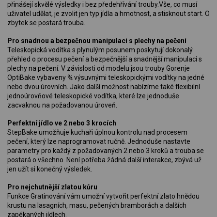
přinášejí skvělé výsledky i bez předehřívání trouby.Vše, co musí
uživatel udělat, je zvolit jen typ jídla a hmotnost, a stisknout start. O
zbytek se postará trouba.
Pro snadnou a bezpečnou manipulaci s plechy na pečení
Teleskopická vodítka s plynulým posunem poskytují dokonalý
přehled o procesu pečení a bezpečnější a snadnější manipulaci s
plechy na pečení. V závislosti od modelu jsou trouby Gorenje
OptiBake vybaveny ¾ výsuvnými teleskopickými vodítky na jedné
nebo dvou úrovních. Jako další možnost nabízíme také flexibilní
jednoúrovňové teleskopické vodítka, které lze jednoduše
zacvaknou na požadovanou úroveň.
Perfektní jídlo ve 2 nebo 3 krocích
StepBake umožňuje kuchaři úplnou kontrolu nad procesem
pečení, který lze naprogramovat ručně. Jednoduše nastavte
parametry pro každý z požadovaných 2 nebo 3 kroků a trouba se
postará o všechno. Není potřeba žádná další interakce, zbývá už
jen užít si konečný výsledek.
Pro nejchutnější zlatou kůru
Funkce Gratinování vám umožní vytvořit perfektní zlato hnědou
krustu na lasagních, masu, pečených bramborách a dalších
zapékaných jídlech.