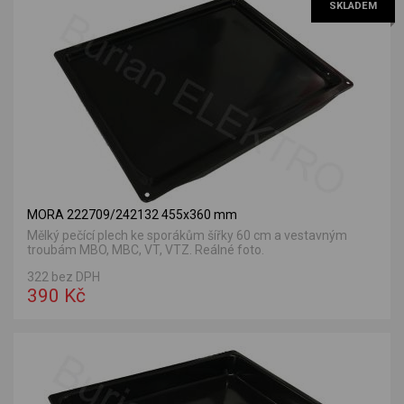
SKLADEM
MORA 222709/242132 455x360 mm
Mělký pečící plech ke sporákům šířky 60 cm a vestavným
troubám MBO, MBC, VT, VTZ. Reálné foto.
322 bez DPH
390 Kč