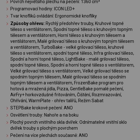
Povrch největšího plechu na pečení: 1360 cm²
Programovací hodiny: ICON LED+
Tvar knoflíků ovládání: Ergonomické knoflíky
Způsoby ohřevu:
Rychlý předohřev trouby, Kruhové topné
těleso s ventilátorem, Spodní topné těleso s kruhovým topným
tělesem a ventilátorem, Horní těleso s kruhovým tělesem a
ventilátorem, Malé grilovací těleso s kruhovým topným tělesem
a ventilátorem, TurboBake - velké grilovací těleso, kruhové
těleso s ventilátorem, spodní topné těleso, Infra grilovací těleso,
Spodní a horní topné těleso, LightBake - malé grilovací těleso,
spodní topné těleso, Spodní a horní topné těleso s ventilátorem,
Velké grilovací těleso s ventilátorem, Velké grilovací těleso se
spodním topným tělesem, Malé grilovací těleso se spodním
topným tělesem a ventilátorem, FrozenBake program pro
hotová a mražená jídla, Pizza, GentleBake pomalé pečení,
AirFry+ horkovzdušné fritováním, Čištění, Rozmrazování,
Ohřívání, WarmPlate - ohřev talířů, Režim Sabat
STEPBake krokové pečení: ANO
Osvětlení trouby: Nahoře a na boku
Plochý povrch vnitřního skla dvířek: Odnímatelné vnitřní sklo
dvířek trouby s plochým povrchem
Pečení na více plechách současně: ANO