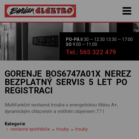
PO-PÁ
8:30 — 12:30 13:30 — 17:00
SO
9:00 — 11:00
Tel.: 565 322 479
GORENJE BOS6747A01X NEREZ
BEZPLATNÝ SERVIS 5 LET PO
REGISTRACI
Multifunkční vestavná trouba s energetickou třídou A+,
dynamickým chlazením a vnitřním objemem 77 l.
Kategorie
vestavné spotřebiče
→
trouby
→
trouby