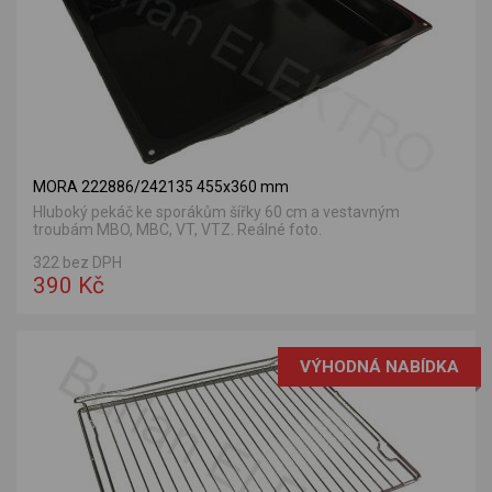
MORA 222886/242135 455x360 mm
Hluboký pekáč ke sporákům šířky 60 cm a vestavným
troubám MBO, MBC, VT, VTZ. Reálné foto.
322 bez DPH
390 Kč
VÝHODNÁ NABÍDKA