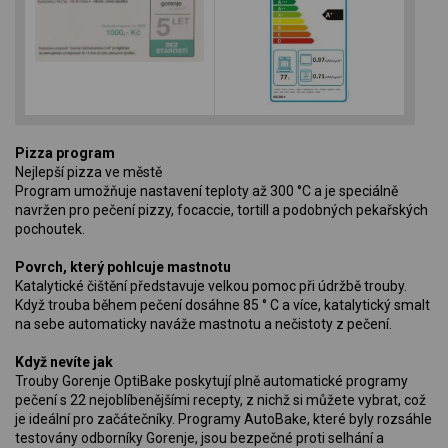
Pizza program
Nejlepší pizza ve městě
Program umožňuje nastavení teploty až 300 °C a je speciálně
navržen pro pečení pizzy, focaccie, tortill a podobných pekařských
pochoutek.
Povrch, který pohlcuje mastnotu
Katalytické čištění představuje velkou pomoc při údržbě trouby.
Když trouba během pečení dosáhne 85 ° C a více, katalytický smalt
na sebe automaticky naváže mastnotu a nečistoty z pečení.
Když nevíte jak
Trouby Gorenje OptiBake poskytují plně automatické programy
pečení s 22 nejoblíbenějšími recepty, z nichž si můžete vybrat, což
je ideální pro začátečníky. Programy AutoBake, které byly rozsáhle
testovány odborníky Gorenje, jsou bezpečné proti selhání a