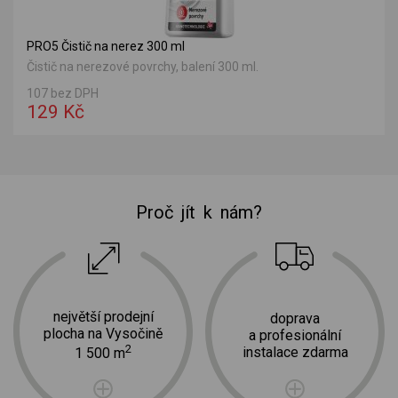
PRO5 Čistič na nerez 300 ml
Čistič na nerezové povrchy, balení 300 ml.
107 bez DPH
129 Kč
Proč jít k nám?
největší prodejní
doprava
plocha na Vysočině
a profesionální
2
instalace zdarma
1 500 m