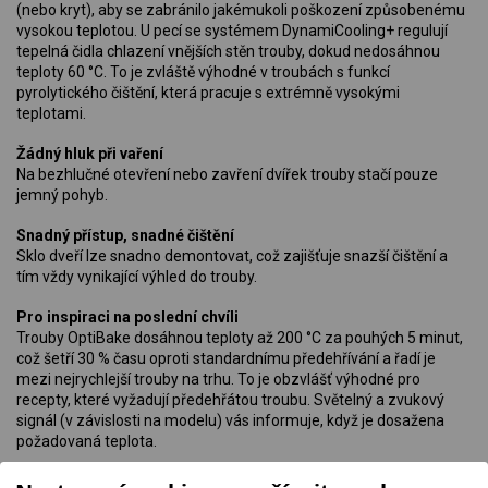
(nebo kryt), aby se zabránilo jakémukoli poškození způsobenému
vysokou teplotou. U pecí se systémem DynamiCooling+ regulují
tepelná čidla chlazení vnějších stěn trouby, dokud nedosáhnou
teploty 60 °C. To je zvláště výhodné v troubách s funkcí
pyrolytického čištění, která pracuje s extrémně vysokými
teplotami.
Žádný hluk při vaření
Na bezhlučné otevření nebo zavření dvířek trouby stačí pouze
jemný pohyb.
Snadný přístup, snadné čištění
Sklo dveří lze snadno demontovat, což zajišťuje snazší čištění a
tím vždy vynikající výhled do trouby.
Pro inspiraci na poslední chvíli
Trouby OptiBake dosáhnou teploty až 200 °C za pouhých 5 minut,
což šetří 30 % času oproti standardnímu předehřívání a řadí je
mezi nejrychlejší trouby na trhu. To je obzvlášť výhodné pro
recepty, které vyžadují předehřátou troubu. Světelný a zvukový
signál (v závislosti na modelu) vás informuje, když je dosažena
požadovaná teplota.
Pokaždé rovnoměrně upečené