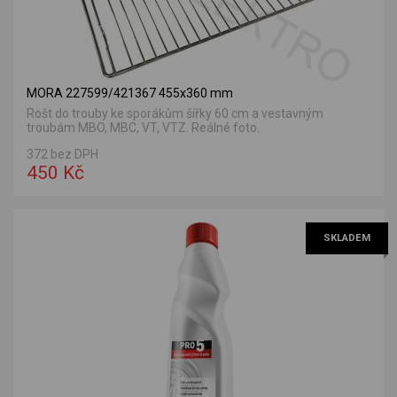
MORA 227599/421367 455x360 mm
Rošt do trouby ke sporákům šířky 60 cm a vestavným
troubám MBO, MBC, VT, VTZ. Reálné foto.
372 bez DPH
450 Kč
SKLADEM