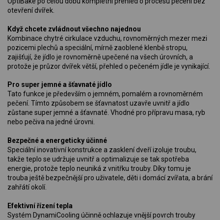
OptiBake po celou dobu kompletní přehled o procesu pečení bez
otevření dvířek.
Když chcete zvládnout všechno najednou
Kombinace chytré cirkulace vzduchu, rovnoměrných mezer mezi
pozicemi plechů a speciální, mírně zaoblené klenbě stropu,
zajišťují, že jídlo je rovnoměrně upečené na všech úrovních, a
protože je průzor dvířek větší, přehled o pečeném jídle je vynikající.
Pro super jemné a šťavnaté jídlo
Tato funkce je především o jemném, pomalém a rovnoměrném
pečení. Tímto způsobem se šťavnatost uzavře uvnitř a jídlo
zůstane super jemné a šťavnaté. Vhodné pro přípravu masa, ryb
nebo pečiva na jedné úrovni.
Bezpečné a energeticky účinné
Speciální inovativní konstrukce a zasklení dveří izoluje troubu,
takže teplo se udržuje uvnitř a optimalizuje se tak spotřeba
energie, protože teplo neuniká z vnitřku trouby. Díky tomu je
trouba ještě bezpečnější pro uživatele, děti i domácí zvířata, a brání
zahřátí okolí.
Efektivní řízení tepla
Systém DynamiCooling účinně ochlazuje vnější povrch trouby