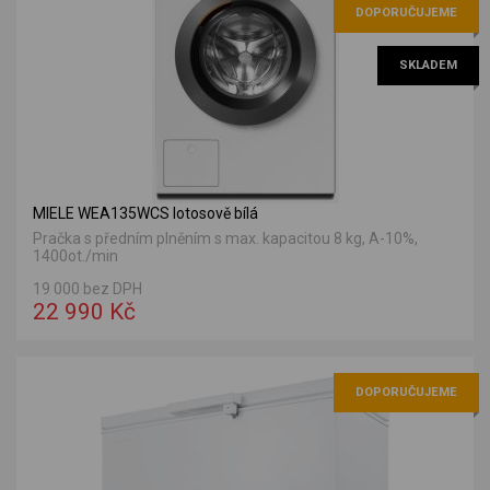
DOPORUČUJEME
SKLADEM
MIELE WEA135WCS lotosově bílá
Pračka s předním plněním s max. kapacitou 8 kg, A-10%,
1400ot./min
19 000 bez DPH
22 990 Kč
DOPORUČUJEME