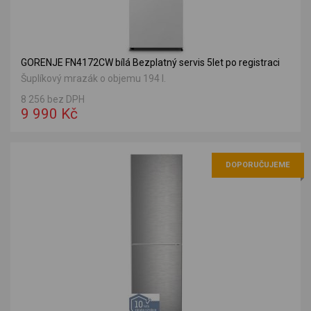
GORENJE FN4172CW bílá Bezplatný servis 5let po registraci
Šuplíkový mrazák o objemu 194 l.
8 256 bez DPH
9 990 Kč
DOPORUČUJEME