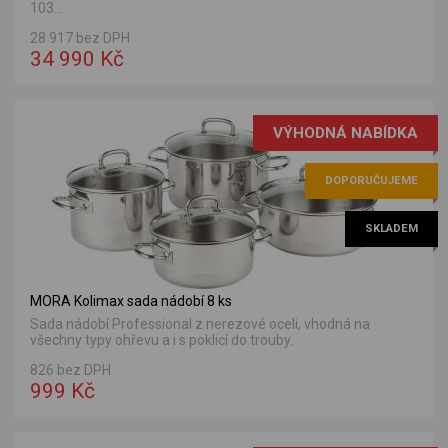
103...
28 917 bez DPH
34 990 Kč
VÝHODNÁ NABÍDKA
DOPORUČUJEME
SKLADEM
MORA Kolimax sada nádobí 8 ks
Sada nádobí Professional z nerezové oceli, vhodná na
všechny typy ohřevu a i s poklicí do trouby.
826 bez DPH
999 Kč