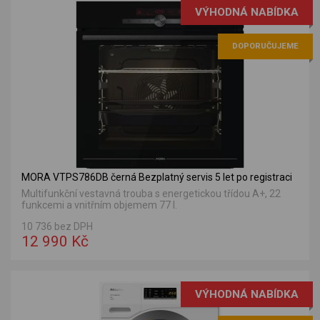
VÝHODNÁ NABÍDKA
DOPORUČUJEME
MORA VTPS786DB černá Bezplatný servis 5 let po registraci
Multifunkční vestavná trouba s energetickou třídou A+, 22
funkcemi a vnitřním objemem 77 l.
10 736 bez DPH
12 990 Kč
VÝHODNÁ NABÍDKA