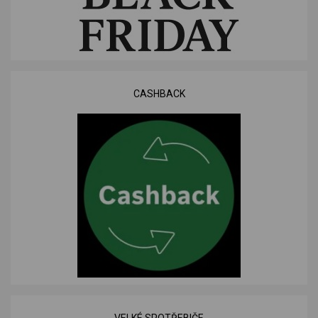
CASHBACK
VELKÉ SPOTŘEBIČE