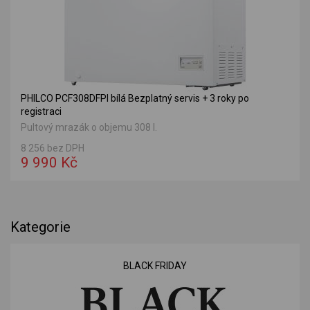
PHILCO PCF308DFPI bílá Bezplatný servis + 3 roky po
registraci
Pultový mrazák o objemu 308 l.
8 256 bez DPH
9 990 Kč
Kategorie
BLACK FRIDAY