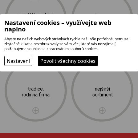
největší prodejní
doprava
plocha na Vysočině
a profesionální
Nastavení cookies – využívejte web
2
instalace zdarma
1 500 m
naplno
Abyste na našich webových stránkách rychle našli vše potřebné, nemuseli
zbytečně klikat a nezobrazovaly se vám věci, které vás nezajímají,
potřebujeme souhlas se zpracováním souborů cookies.
Nastavení
Povolit všechny cookies
tradice,
nejširší
rodinná firma
sortiment