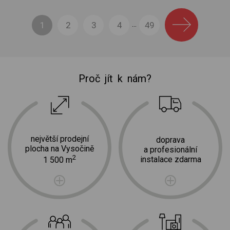
1
2
3
4
49
...
Proč jít k nám?
největší prodejní
doprava
plocha na Vysočině
a profesionální
2
instalace zdarma
1 500 m