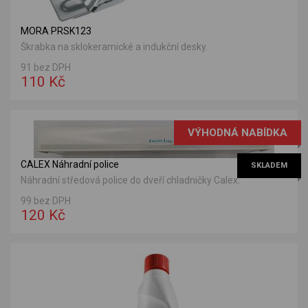
MORA PRSK123
Škrabka na sklokeramické a indukční desky.
91 bez DPH
110 Kč
VÝHODNÁ NABÍDKA
CALEX Náhradní police
SKLADEM
Náhradní středová police do dveří chladničky Calex.
99 bez DPH
120 Kč