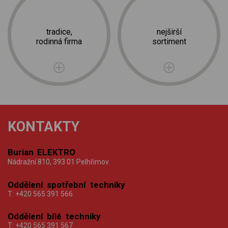
tradice,
nejširší
rodinná firma
sortiment
KONTAKTY
Burian ELEKTRO
Nádražní 810, 393 01 Pelhřimov
Oddělení spotřební techniky
T:
+420 565 391 566
Oddělení bílé techniky
T:
+420 565 391 567