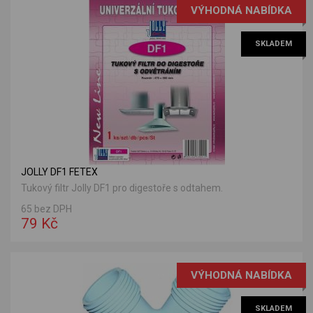
VÝHODNÁ NABÍDKA
SKLADEM
JOLLY DF1 FETEX
Tukový filtr Jolly DF1 pro digestoře s odtahem.
65 bez DPH
79 Kč
VÝHODNÁ NABÍDKA
SKLADEM