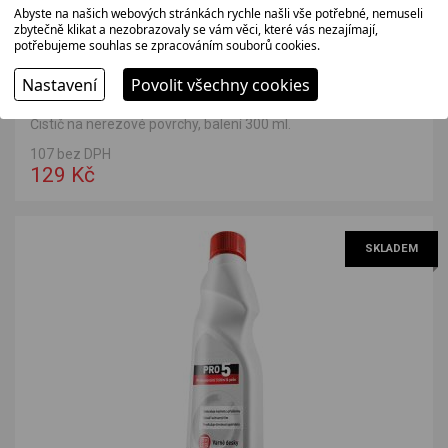
Abyste na našich webových stránkách rychle našli vše potřebné, nemuseli
zbytečně klikat a nezobrazovaly se vám věci, které vás nezajímají,
potřebujeme souhlas se zpracováním souborů cookies.
Nastavení
Povolit všechny cookies
PRO5 Čistič na nerez 300 ml
Čistič na nerezové povrchy, balení 300 ml.
107 bez DPH
129 Kč
SKLADEM