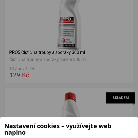
PRO5 Čistič na trouby a sporáky 300 ml
Čistič na trouby a sporáky, balení 300 ml.
107 bez DPH
129 Kč
SKLADEM
Nastavení cookies – využívejte web
naplno