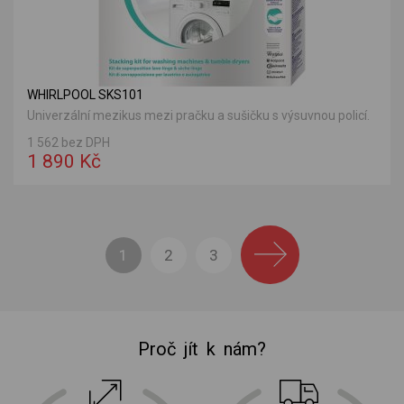
WHIRLPOOL SKS101
Univerzální mezikus mezi pračku a sušičku s výsuvnou policí.
1 562 bez DPH
1 890 Kč
1
2
3
Proč jít k nám?