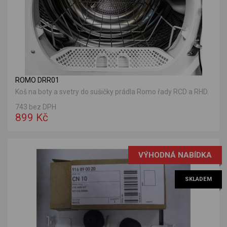
ROMO DRR01
Koš na boty a svetry do sušičky prádla Romo řady RCD a RHD.
743 bez DPH
899 Kč
VÝHODNÁ NABÍDKA
SKLADEM