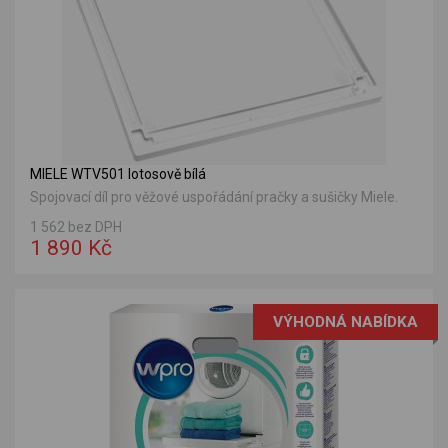
MIELE WTV501 lotosově bílá
Spojovací díl pro věžové uspořádání pračky a sušičky Miele.
1 562 bez DPH
1 890 Kč
VÝHODNÁ NABÍDKA