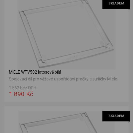
SKLADEM
MIELE WTV502 lotosově bílá
Spojovací díl pro věžové uspořádání pračky a sušičky Miele.
1 562 bez DPH
1 890 Kč
SKLADEM