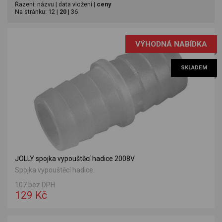
Řazení:
názvu
|
data vložení
|
ceny
Na stránku:
12
|
20
|
36
VÝHODNÁ NABÍDKA
SKLADEM
JOLLY spojka vypouštěcí hadice 2008V
Spojka vypouštěcí hadice.
107 bez DPH
129 Kč