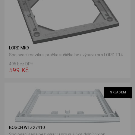
LORD MK9
Spojovací mezikus pračka sušička bez výsuvu pro LORD T14.
495 bez DPH
599 Kč
SKLADEM
BOSCH WTZ27410
Spojovací sada bez výsuvu pro sušičky, dolní výklop