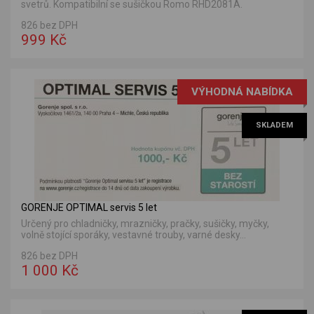
svetrů. Kompatibilní se sušičkou Romo RHD2081A.
826 bez DPH
999 Kč
VÝHODNÁ NABÍDKA
SKLADEM
GORENJE OPTIMAL servis 5 let
Určený pro chladničky, mrazničky, pračky, sušičky, myčky,
volně stojící sporáky, vestavné trouby, varné desky...
826 bez DPH
1 000 Kč