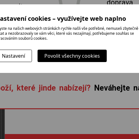
doprava
tradice,
a profesionál
rodinná firma
astavení cookies – využívejte web naplno
instalace zda
yste na našich webových stránkách rychle našli vše potřebné, nemuseli zbytečně
ikat a nezobrazovaly se vám věci, které vás nezajímají, potřebujeme souhlas se
racováním souborů cookies.
Nastavení
Povolit všechny cookies
oží, které jinde nabízejí?
Neváhejte ná