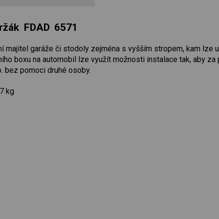
 držák FDAD 6571
í majitel garáže či stodoly zejména s vyšším stropem, kam lze umí
ního boxu na automobil lze využít možnosti instalace tak, aby z
p. bez pomoci druhé osoby.
7 kg