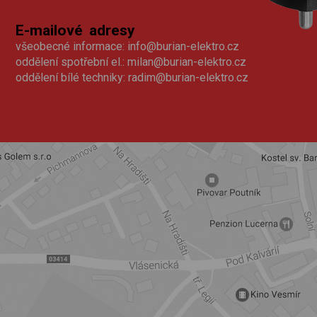
E-mailové adresy
všeobecné informace:
info@burian-elektro.cz
oddělení spotřební el.:
milan@burian-elektro.cz
oddělení bílé techniky:
radim@burian-elektro.cz