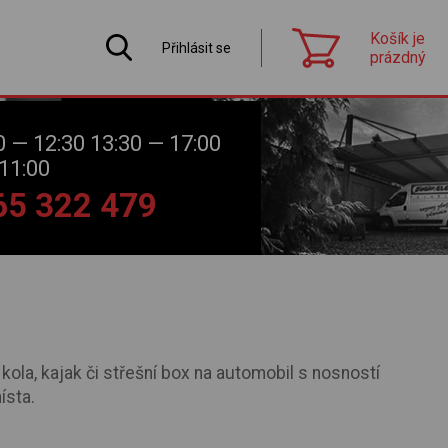
Košík je
Přihlásit se
prázdný
0 — 12:30 13:30 — 17:00
11:00
565 322 479
 kola, kajak či střešní box na automobil s nosností
ísta.