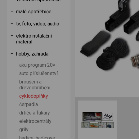
malé spotřebiče
tv, foto, video, audio
elektroinstalační
materál
hobby, zahrada
aku program 20v
auto příslušenství
broušení a
dřevoobrábění
cyklodoplňky
čerpadla
drtiče a fukary
elektrocentrály
grily
hadice, hadicové