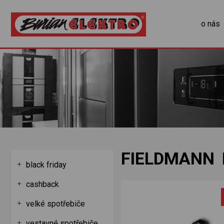
o nás
FIELDMANN 
black friday
cashback
velké spotřebiče
vestavné spotřebiče