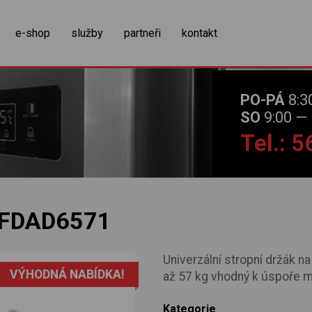
zobrazit obsah košíku
e-shop
služby
partneři
kontakt
PO-PÁ
8:3
SO
9:00 — 
Tel.: 
FDAD6571
Univerzální stropní držák na
VÝHODNÁ NABÍDKA!
až 57 kg vhodný k úspoře m
Kategorie