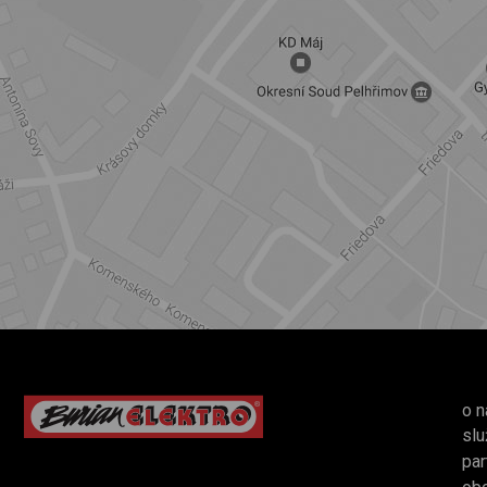
o n
slu
par