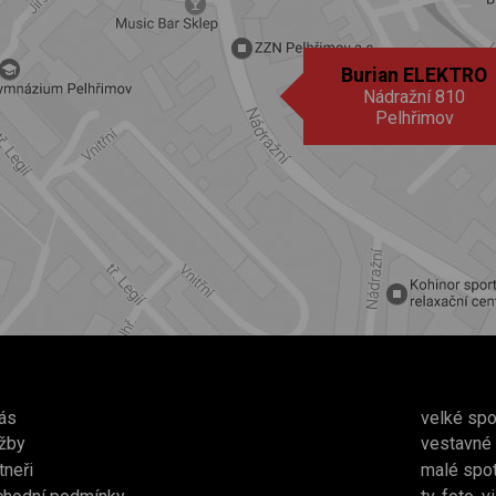
Burian ELEKTRO
Nádražní 810
Pelhřimov
ás
velké spo
žby
vestavné
tneři
malé spo