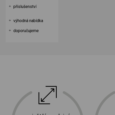
příslušenství
výhodná nabídka
doporučujeme
ektro
doprava a instalace elektro zařízení