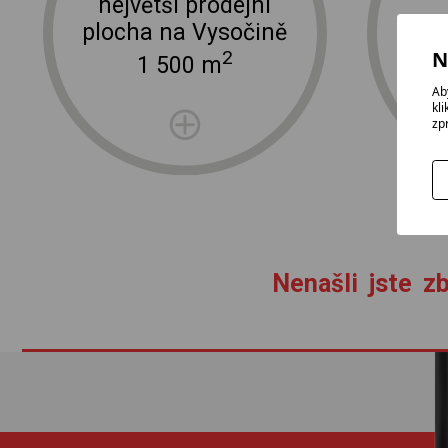
největší prodejní
plocha na Vysočině
N
2
1 500 m
Ab
kl
zp
Nenašli jste zb