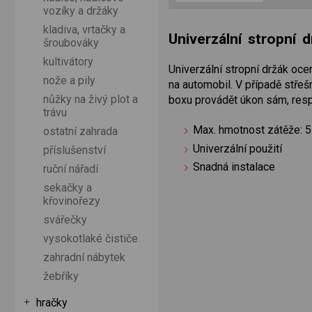
vozíky a držáky
kladiva, vrtačky a
Univerzální stropní
šroubováky
kultivátory
Univerzální stropní držák ocen
nože a pily
na automobil. V případě střeš
nůžky na živý plot a
boxu provádět úkon sám, res
trávu
Max. hmotnost zátěže: 5
ostatní zahrada
Univerzální použití
příslušenství
Snadná instalace
ruční nářadí
sekačky a
křovinořezy
svářečky
vysokotlaké čističe
zahradní nábytek
žebříky
hračky