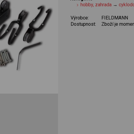
hobby, zahrada
→
cyklod
Výrobce:
FIELDMANN
Dostupnost:
Zboží je momen