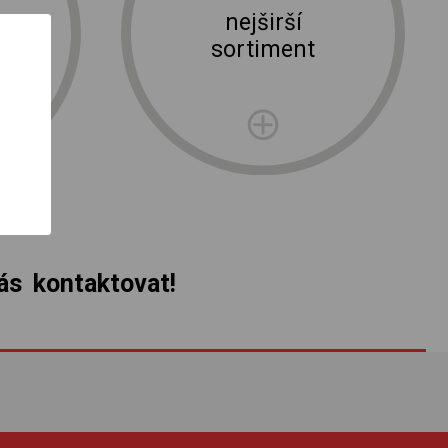
nejširší
ní
sortiment
rma
s kontaktovat!