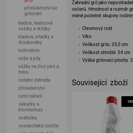
Zahradní gril jako nepostrada
příslušenství ke
večerů. Hmotnost a rozměr gri
grilování
méně početné skupiny rodinných
hadice, hadicové
Chromový rošt
vozíky a držáky
Víko
kladiva, vrtačky a
šroubováky
Velikost grilu: 35,5 cm
kultivátory
Velikost ohniště: 34 cm
nože a pily
Výška grilovací plochy: 
nůžky na živý plot a
trávu
ostatní zahrada
Související zboží
příslušenství
ruční nářadí
SK
sekačky a
křovinořezy
svářečky
vysokotlaké čističe