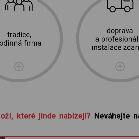
E-shop Elektro Burian
doprava
tradice,
a profesionál
rodinná firma
instalace zda
oží, které jinde nabízejí?
Neváhejte ná