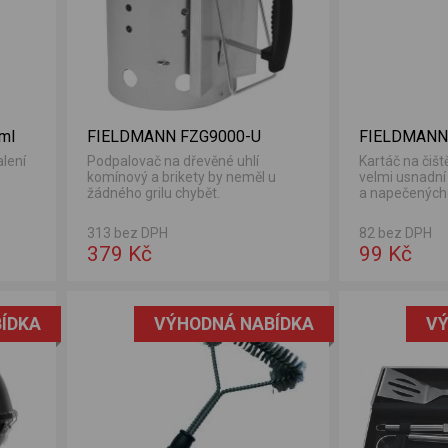
 ml
FIELDMANN FZG9000-U
FIELDMANN
alení
Podpalovač na dřevěné uhlí
Kartáč na čiště
komínový a brikety by neměl u
velmi usnadní p
žádného grilu chybět.
a napečených 
pokrmů...
313 bez DPH
82 bez DPH
379 Kč
99 Kč
ÍDKA
VÝHODNÁ NABÍDKA
VÝ