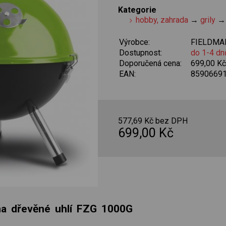
Kategorie
hobby, zahrada
→
grily
Výrobce:
FIELDMA
Dostupnost:
do 1-4 dn
Doporučená cena:
699,00 K
EAN:
8590669
577,69 Kč bez DPH
699,00 Kč
 na dřevěné uhlí FZG 1000G