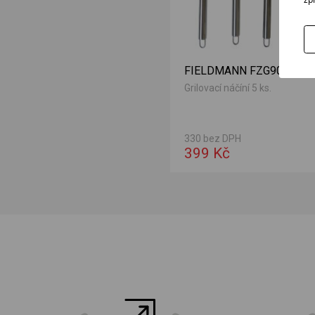
FIELDMANN FZG9016
Grilovací náčíní 5 ks.
330 bez DPH
399 Kč