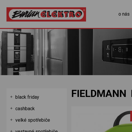
o nás
FIELDMANN 
black friday
cashback
velké spotřebiče
vestavné spotřebiče