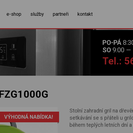
zobrazit obsah košíku
e-shop
služby
partneři
kontakt
PO-PÁ
8:3
SO
9:00 — 
Tel.: 
FZG1000G
Stolní zahradní gril na dřev
VÝHODNÁ NABÍDKA!
setkávání se s přáteli u g
během teplých letních dní a