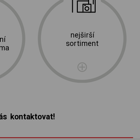
nejširší
ní
sortiment
rma
s kontaktovat!