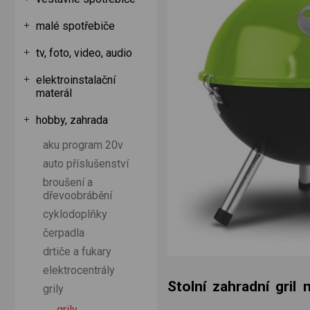
malé spotřebiče
tv, foto, video, audio
elektroinstalační
materál
hobby, zahrada
aku program 20v
auto příslušenství
broušení a
dřevoobrábění
cyklodoplňky
čerpadla
drtiče a fukary
elektrocentrály
Stolní zahradní gril
grily
grily