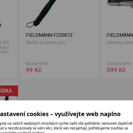
FIELDMANN FZG9013
FIELDMANN
 uhlí
Kartáč na čištění grilu.
Grilovací náčín
k pro
vaného
82 bez DPH
330 bez DPH
99 Kč
399 Kč
ÍDKA
astavení cookies – využívejte web naplno
yste na našich webových stránkách rychle našli vše potřebné, nemuseli zbytečně
ikat a nezobrazovaly se vám věci, které vás nezajímají, potřebujeme souhlas se
racováním souborů cookies.