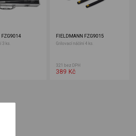
 FZG9014
FIELDMANN FZG9015
í 3 ks.
Grilovací náčíní 4 ks.
321 bez DPH
389 Kč