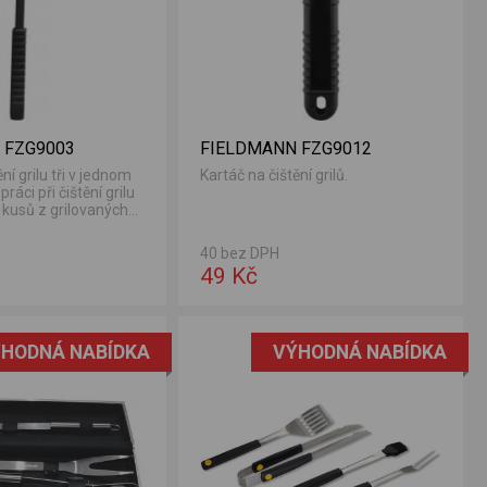
 FZG9003
FIELDMANN FZG9012
ní grilu tři v jednom
Kartáč na čištění grilů.
ráci při čištění grilu
kusů z grilovaných
40 bez DPH
49 Kč
HODNÁ NABÍDKA
VÝHODNÁ NABÍDKA