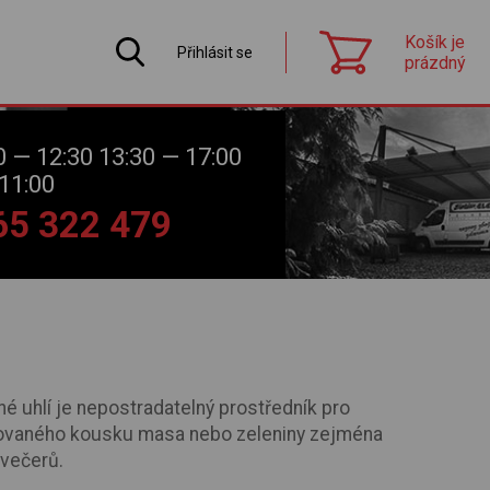
Košík je
Přihlásit se
prázdný
0 — 12:30 13:30 — 17:00
11:00
565 322 479
ěné uhlí je nepostradatelný prostředník pro
rilovaného kousku masa nebo zeleniny zejména
 večerů.