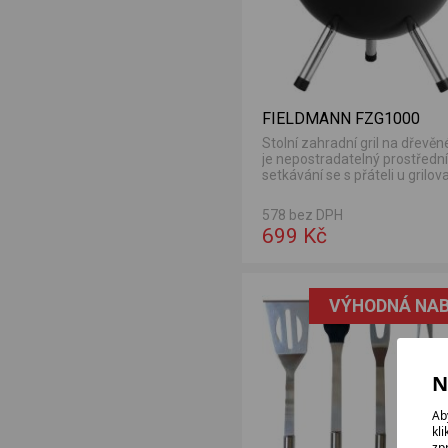
FIELDMANN FZG1000
Stolní zahradní gril na dřevěné
je nepostradatelný prostřední
setkávání se s přáteli u grilo
kousku...
578 bez DPH
699 Kč
VÝHODNÁ NAB
N
Ab
kl
zp