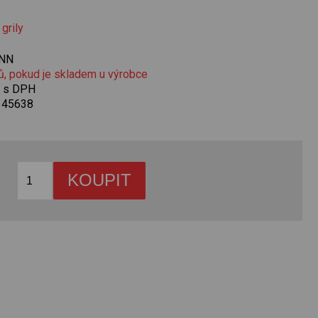
→
grily
NN
ů, pokud je skladem u výrobce
č s DPH
145638