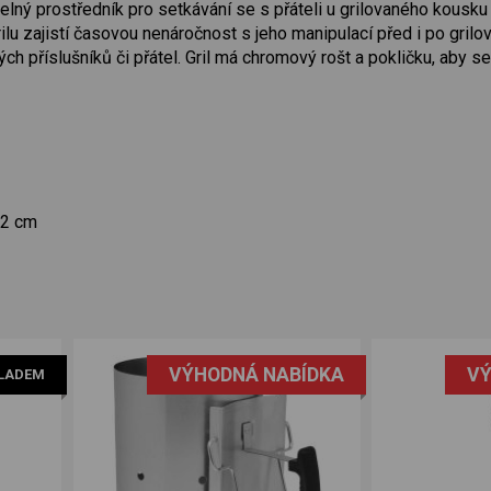
telný prostředník pro setkávání se s přáteli u grilovaného kous
lu zajistí časovou nenáročnost s jeho manipulací před i po grilo
 příslušníků či přátel. Gril má chromový rošt a pokličku, aby se 
22 cm
VÝHODNÁ NABÍDKA
VÝ
LADEM