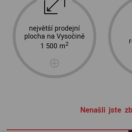
ektro
doprava a instalace elektro zařízení
největší prodejní
plocha na Vysočině
2
1 500 m
Nenašli jste zb