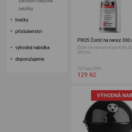
zahradní nábytek
žebříky
hračky
příslušenství
PRO5 Čistič na nerez 300
výhodná nabídka
Čistič na nerezové povrchy, b
300 ml.
doporučujeme
107 bez DPH
129 Kč
VÝHODNÁ NAB