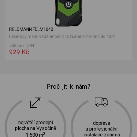
FIELDMANN FDLM1040
Laserový měřič vzdálenosti s rozsahem měření do 40m.
768 bez DPH
929 Kč
Proč jít k nám?
největší prodejní
doprava
plocha na Vysočině
a profesionální
2
instalace zdarma
1 500 m