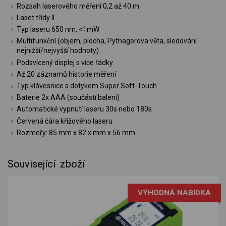
Rozsah laserového měření 0,2 až 40 m
Laset třídy II
Typ laseru 650 nm, <1mW
Multifunkční (objem, plocha, Pythagorova věta, sledování
nejnižší/nejvyšší hodnoty)
Podsvícený displej s více řádky
Až 20 záznamů historie měření
Typ klávesnice s dotykem Super Soft-Touch
Baterie 2x AAA (součástí balení)
Automatické vypnutí laseru 30s nebo 180s
Červená čára křížového laseru
Rozmeřy: 85 mm x 82 x mm x 56 mm
Související zboží
VÝHODNÁ NABÍDKA