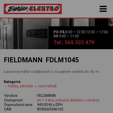
PO-PÁ
8:30 — 12:30 13:30 — 17:00
SO
9:00 — 11:00
Tel.: 565 322 479
FIELDMANN FDLM1045
Laserový měřič vzdálenosti s rozsahem měření do 40 m.
Kategorie
hobby, zahrada
→
ruční nářadí
Výrobce:
FIELDMANN
Dostupnost:
do 1-4 dnů, pokud je skladem u výrobce
Doporučená cena:
949,00 Kč s DPH
EAN:
8590669346103