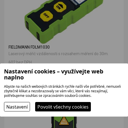
FIELDMANN FDLM1030
Laserový měřič vzdálenosti s rozsahem měření do 30m.
602 bez DPH
729 Kč
Nastavení cookies – využívejte web
naplno
Abyste na našich webových stránkách rychle našli vše potřebné, nemuseli
VÝHODNÁ NABÍDKA
zbytečně klikat a nezobrazovaly se vám věci, které vás nezajímají,
potřebujeme souhlas se zpracováním souborů cookies.
Nastavení
Povolit všechny cookies