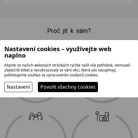
Proč jít k nám?
Nastavení cookies – využívejte web
naplno
Abyste na našich webových stránkách rychle našli vše potřebné, nemuseli
největší prodejní
doprava
zbytečně klikat a nezobrazovaly se vám věci, které vás nezajímají,
plocha na Vysočině
a profesionální
potřebujeme souhlas se zpracováním souborů cookies.
2
instalace zdarma
1 500 m
Nastavení
Povolit všechny cookies