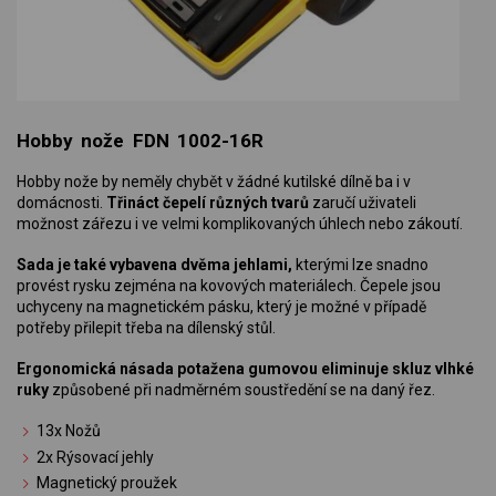
Hobby nože FDN 1002-16R
Hobby nože by neměly chybět v žádné kutilské dílně ba i v
domácnosti.
Třináct čepelí různých tvarů
zaručí uživateli
možnost zářezu i ve velmi komplikovaných úhlech nebo zákoutí.
Sada je také vybavena dvěma jehlami,
kterými lze snadno
provést rysku zejména na kovových materiálech. Čepele jsou
uchyceny na magnetickém pásku, který je možné v případě
potřeby přilepit třeba na dílenský stůl.
Ergonomická násada potažena gumovou eliminuje skluz vlhké
ruky
způsobené při nadměrném soustředění se na daný řez.
13x Nožů
2x Rýsovací jehly
Magnetický proužek