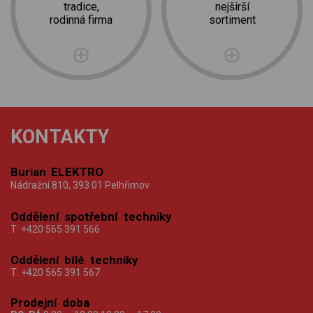
tradice,
nejširší
rodinná firma
sortiment
KONTAKTY
Burian ELEKTRO
Nádražní 810, 393 01 Pelhřimov
Oddělení spotřební techniky
T:
+420 565 391 566
Oddělení bílé techniky
T:
+420 565 391 567
Prodejní doba