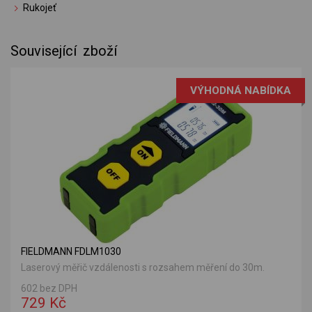
Rukojeť
Související zboží
VÝHODNÁ NABÍDKA
FIELDMANN FDLM1030
Laserový měřič vzdálenosti s rozsahem měření do 30m.
602 bez DPH
729 Kč