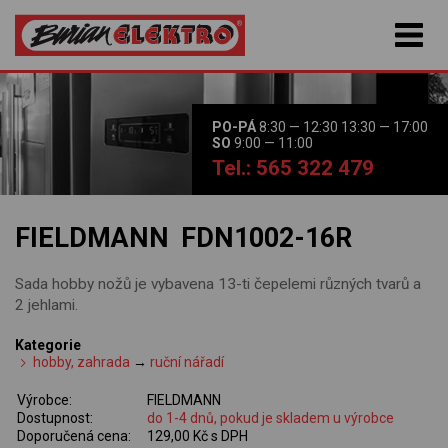
PO-PÁ
8:30 — 12:30 13:30 — 17:00
SO
9:00 — 11:00
Tel.: 565 322 479
FIELDMANN FDN1002-16R
Sada hobby nožů je vybavena 13-ti čepelemi různých tvarů a
2 jehlami.
Kategorie
hobby, zahrada
→
ruční nářadí
Výrobce:
FIELDMANN
Dostupnost:
do 1-4 dnů, pokud je skladem u výrobce
Doporučená cena:
129,00 Kč s DPH