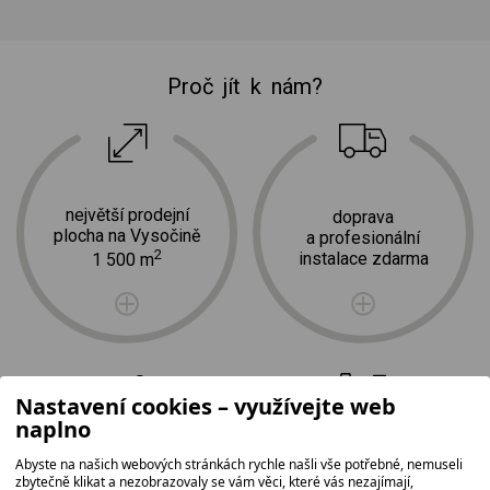
Proč jít k nám?
největší prodejní
doprava
plocha na Vysočině
a profesionální
2
instalace zdarma
1 500 m
Nastavení cookies – využívejte web
naplno
Abyste na našich webových stránkách rychle našli vše potřebné, nemuseli
tradice,
nejširší
zbytečně klikat a nezobrazovaly se vám věci, které vás nezajímají,