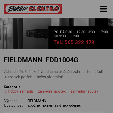
PO-PÁ
8:30 — 12:30 13:30 — 17:00
SO
9:00 — 11:00
Tel.: 565 322 479
FIELDMANN FDD1004G
Zahradní úložná skříň vhodná na ukládání zahradního nářadí,
uklízecích potřeb a jiných předmětů.
Kategorie
hobby, zahrada
→
zahradní nábytek
→
zahradní nábytek
Výrobce:
FIELDMANN
Dostupnost:
Zboží je momentálně neprodejné.