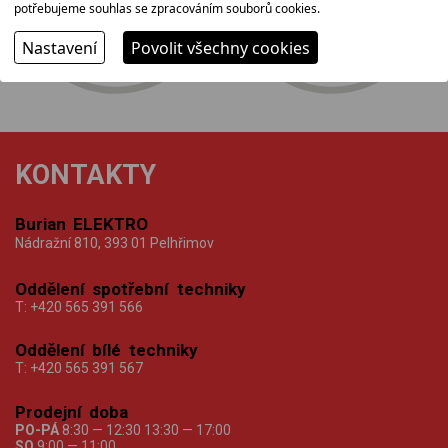
rodinná firma
sortiment
potřebujeme souhlas se zpracováním souborů cookies.
Nastavení
Povolit všechny cookies
KONTAKTY
Burian ELEKTRO
Nádražní 810, 393 01 Pelhřimov
Oddělení spotřební techniky
T:
+420 565 391 566
Oddělení bílé techniky
T:
+420 565 391 567
Prodejní doba
PO-PÁ
8:30 — 12:30 13:30 — 17:00
SO
9:00 — 11:00