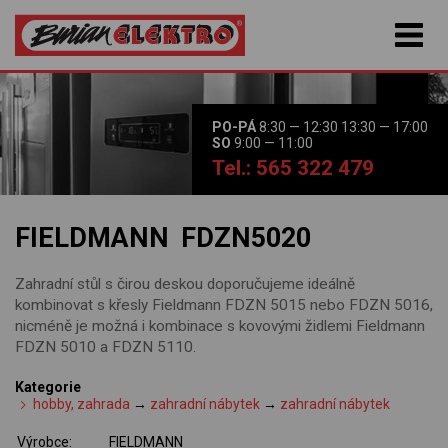
PO-PÁ
8:30 — 12:30 13:30 — 17:00
SO
9:00 — 11:00
Tel.: 565 322 479
FIELDMANN FDZN5020
Zahradní stůl s čirou deskou doporučujeme ideálně
kombinovat s křesly Fieldmann FDZN 5015 nebo FDZN 5016,
nicméně je možná i kombinace s kovovými židlemi Fieldmann
FDZN 5010 a FDZN 5110.
Kategorie
hobby, zahrada
→
zahradní nábytek
→
zahradní nábytek
Výrobce:
FIELDMANN