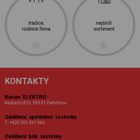
tradice,
nejširší
rodinná firma
sortiment
KONTAKTY
Burian ELEKTRO
Nádražní 810, 393 01 Pelhřimov
Oddělení spotřební techniky
T:
+420 565 391 566
Oddělení bílé techniky