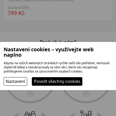
Zahradní židle je pohodlná a velice lehká.
660 bez DPH
799 Kč
Proč jít k nám?
Nastavení cookies – využívejte web
naplno
Abyste na našich webových stránkách rychle našli vše potřebné, nemuseli
zbytečně klikat a nezobrazovaly se vám věci, které vás nezajímají,
potřebujeme souhlas se zpracováním souborů cookies.
největší prodejní
doprava
plocha na Vysočině
a profesionální
Nastavení
Povolit všechny cookies
2
instalace zdarma
1 500 m