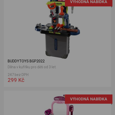
VÝHODNÁ NABÍDKA
BUDDYTOYS BGP2022
Dílna v kufříku pro děti od 3 let.
247 bez DPH
299 Kč
VÝHODNÁ NABÍDKA