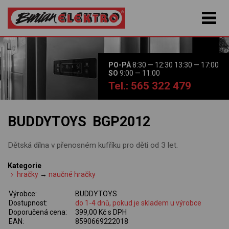
PO-PÁ
8:30 — 12:30 13:30 — 17:00
SO
9:00 — 11:00
Tel.: 565 322 479
BUDDYTOYS BGP2012
Dětská dílna v přenosném kufříku pro děti od 3 let.
Kategorie
hračky
→
naučné hračky
Výrobce:
BUDDYTOYS
Dostupnost:
do 1-4 dnů, pokud je skladem u výrobce
Doporučená cena:
399,00 Kč s DPH
EAN:
8590669222018