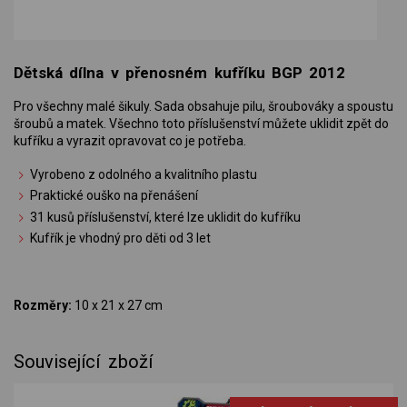
Dětská dílna v přenosném kufříku BGP 2012
Pro všechny malé šikuly. Sada obsahuje pilu, šroubováky a spoustu
šroubů a matek. Všechno toto příslušenství můžete uklidit zpět do
kufříku a vyrazit opravovat co je potřeba.
Vyrobeno z odolného a kvalitního plastu
Praktické ouško na přenášení
31 kusů příslušenství, které lze uklidit do kufříku
Kufřík je vhodný pro děti od 3 let
Rozměry:
10 x 21 x 27 cm
Související zboží