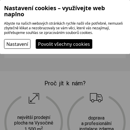
Nastavení cookies – využívejte web
naplno
Abyste na našich webových stránkách rychle našli vše potřebné, nemuseli
zbytečně klikat a nezobrazovaly se vám věci, které vás nezajímají,
BUDDYTOYS BGP2025
potřebujeme souhlas se zpracováním souborů cookies.
Dětská kuchyňka v kufříku pro děti od 3 let.
Nastavení
Povolit všechny cookies
247 bez DPH
299 Kč
Proč jít k nám?
největší prodejní
doprava
plocha na Vysočině
a profesionální
2
instalace zdarma
1 500 m