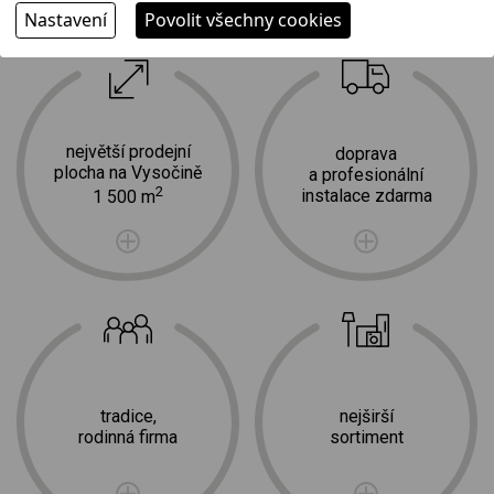
Nastavení
Povolit všechny cookies
Proč jít k nám?
největší prodejní
doprava
plocha na Vysočině
a profesionální
2
instalace zdarma
1 500 m
tradice,
nejširší
rodinná firma
sortiment