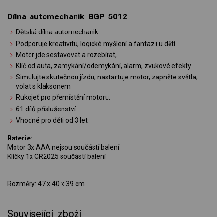
Dílna automechanik BGP 5012
Dětská dílna automechanik
Podporuje kreativitu, logické myšlení a fantazii u dětí
Motor jde sestavovat a rozebírat,
Klíč od auta, zamykání/odemykání, alarm, zvukové efekty
Simulujte skutečnou jízdu, nastartuje motor, zapněte světla,
volat s klaksonem
Rukojeť pro přemístění motoru.
61 dílů příslušenství
Vhodné pro děti od 3 let
Baterie:
Motor 3x AAA nejsou součástí balení
Klíčky 1x CR2025 součástí balení
Rozměry: 47 x 40 x 39 cm
Související zboží