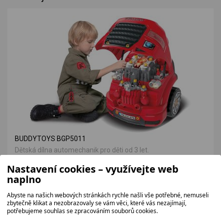
BUDDYTOYS BGP5011
Dětská dílna automechanik pro děti od 3 let.
1 156 bez DPH
Nastavení cookies – využívejte web
1 399 Kč
naplno
Abyste na našich webových stránkách rychle našli vše potřebné, nemuseli
zbytečně klikat a nezobrazovaly se vám věci, které vás nezajímají,
potřebujeme souhlas se zpracováním souborů cookies.