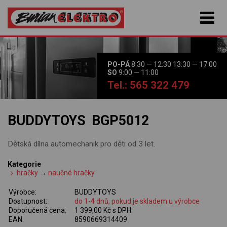
PO-PÁ
8:30 — 12:30 13:30 — 17:00
SO
9:00 — 11:00
Tel.: 565 322 479
BUDDYTOYS BGP5012
Dětská dílna automechanik pro děti od 3 let.
Kategorie
hračky
→
naučné hračky
Výrobce:
BUDDYTOYS
Dostupnost:
do 1-4 dnů, pokud je skladem u výrobce
Doporučená cena:
1 399,00 Kč s DPH
EAN:
8590669314409