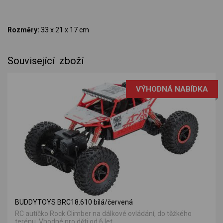
Rozměry:
33 x 21 x 17 cm
Související zboží
VÝHODNÁ NABÍDKA
BUDDYTOYS BRC18.610 bílá/červená
RC autíčko Rock Climber na dálkové ovládání, do těžkého
terénu. Vhodné pro děti od 6 let.