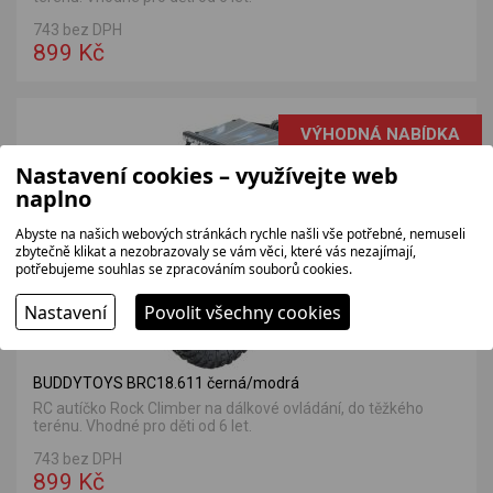
743 bez DPH
899 Kč
VÝHODNÁ NABÍDKA
Nastavení cookies – využívejte web
naplno
Abyste na našich webových stránkách rychle našli vše potřebné, nemuseli
zbytečně klikat a nezobrazovaly se vám věci, které vás nezajímají,
potřebujeme souhlas se zpracováním souborů cookies.
Nastavení
Povolit všechny cookies
BUDDYTOYS BRC18.611 černá/modrá
RC autíčko Rock Climber na dálkové ovládání, do těžkého
terénu. Vhodné pro děti od 6 let.
743 bez DPH
899 Kč