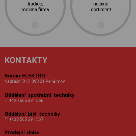
tradice,
nejširší
rodinná firma
sortiment
KONTAKTY
Burian ELEKTRO
Nádražní 810, 393 01 Pelhřimov
Oddělení spotřební techniky
T:
+420 565 391 566
Oddělení bílé techniky
T:
+420 565 391 567
Prodejní doba