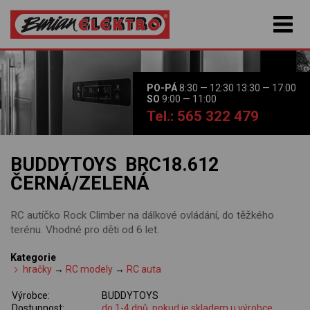
PO-PÁ
8:30 — 12:30 13:30 — 17:00
SO
9:00 — 11:00
Tel.: 565 322 479
BUDDYTOYS BRC18.612
ČERNÁ/ZELENÁ
RC autíčko Rock Climber na dálkové ovládání, do těžkého
terénu. Vhodné pro děti od 6 let.
Kategorie
hračky
→
RC modely
→
RC auta
Výrobce:
BUDDYTOYS
Dostupnost:
do 1-4 dnů, pokud je skladem u výrobce