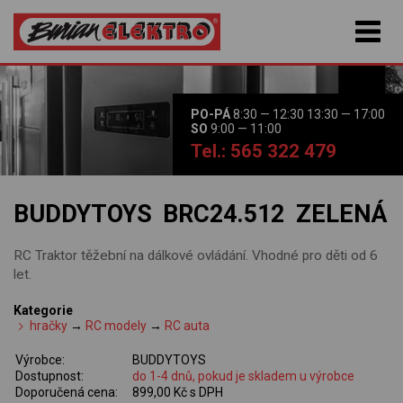
PO-PÁ
8:30 — 12:30 13:30 — 17:00
SO
9:00 — 11:00
Tel.: 565 322 479
BUDDYTOYS BRC24.512 ZELENÁ
RC Traktor těžební na dálkové ovládání. Vhodné pro děti od 6
let.
Kategorie
hračky
→
RC modely
→
RC auta
Výrobce:
BUDDYTOYS
Dostupnost:
do 1-4 dnů, pokud je skladem u výrobce
Doporučená cena:
899,00 Kč s DPH