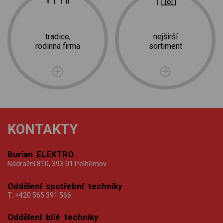
tradice,
nejširší
rodinná firma
sortiment
KONTAKTY
Burian ELEKTRO
Nádražní 810, 393 01 Pelhřimov
Oddělení spotřební techniky
T:
+420 565 391 566
Oddělení bílé techniky