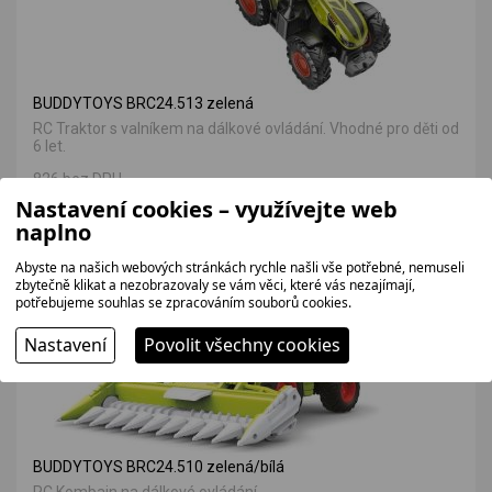
BUDDYTOYS BRC24.513 zelená
RC Traktor s valníkem na dálkové ovládání. Vhodné pro děti od
6 let.
826 bez DPH
999 Kč
Nastavení cookies – využívejte web
naplno
Abyste na našich webových stránkách rychle našli vše potřebné, nemuseli
VÝHODNÁ NABÍDKA
zbytečně klikat a nezobrazovaly se vám věci, které vás nezajímají,
potřebujeme souhlas se zpracováním souborů cookies.
Nastavení
Povolit všechny cookies
BUDDYTOYS BRC24.510 zelená/bílá