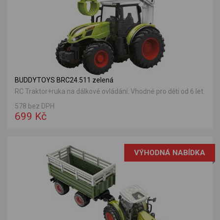
BUDDYTOYS BRC24.511 zelená
RC Traktor+ruka na dálkové ovládání. Vhodné pro děti od 6 let.
578 bez DPH
699 Kč
VÝHODNÁ NABÍDKA