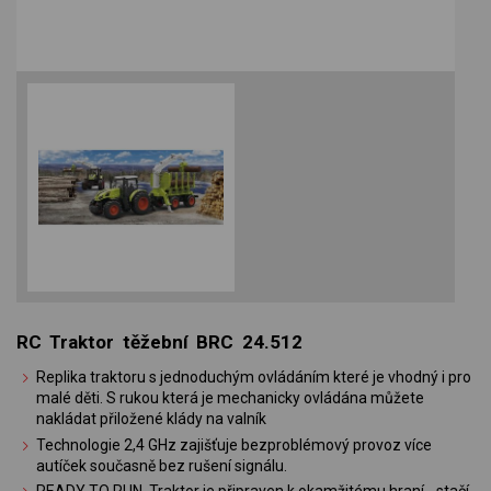
RC Traktor těžební BRC 24.512
Replika traktoru s jednoduchým ovládáním které je vhodný i pro
malé děti. S rukou která je mechanicky ovládána můžete
nakládat přiložené klády na valník
Technologie 2,4 GHz zajišťuje bezproblémový provoz více
autíček současně bez rušení signálu.
READY TO RUN, Traktor je připraven k okamžitému hraní - stačí