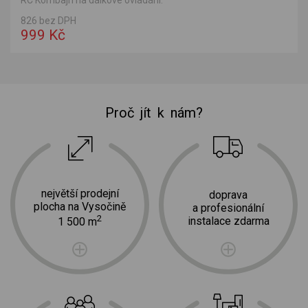
RC Kombajn na dálkové ovládání.
826 bez DPH
999 Kč
Proč jít k nám?
největší prodejní
doprava
plocha na Vysočině
a profesionální
2
instalace zdarma
1 500 m