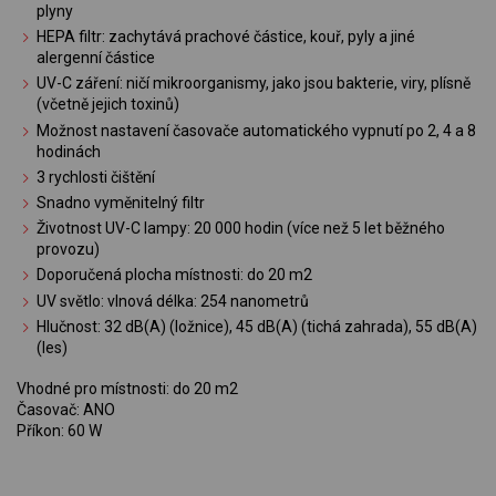
plyny
HEPA filtr: zachytává prachové částice, kouř, pyly a jiné
alergenní částice
UV-C záření: ničí mikroorganismy, jako jsou bakterie, viry, plísně
(včetně jejich toxinů)
Možnost nastavení časovače automatického vypnutí po 2, 4 a 8
hodinách
3 rychlosti čištění
Snadno vyměnitelný filtr
Životnost UV-C lampy: 20 000 hodin (více než 5 let běžného
provozu)
Doporučená plocha místnosti: do 20 m2
UV světlo: vlnová délka: 254 nanometrů
Hlučnost: 32 dB(A) (ložnice), 45 dB(A) (tichá zahrada), 55 dB(A)
(les)
Vhodné pro místnosti: do 20 m2
Časovač: ANO
Příkon: 60 W