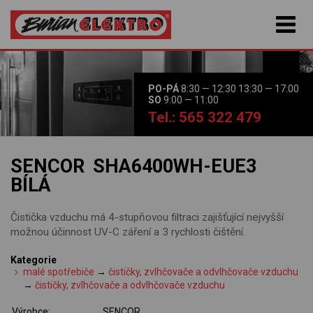
PO-PÁ
8:30 — 12:30 13:30 — 17:00
SO
9:00 — 11:00
Tel.: 565 322 479
SENCOR SHA6400WH-EUE3
BÍLÁ
Čistička vzduchu má 4-stupňovou filtraci zajišťující nejvyšší
možnou účinnost UV-C záření a 3 rychlosti čištění.
Kategorie
malé spotřebiče
→
čističky, zvlhčovače a odvlhčovače vzduchu
→
čističky, zvlhčovače a odvlhčovače vzduchu
Výrobce:
SENCOR