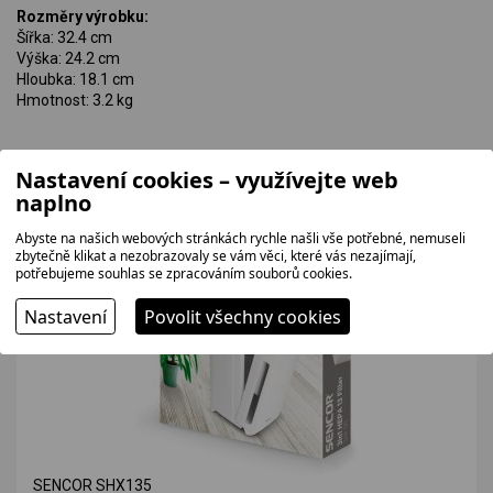
Rozměry výrobku:
Šířka: 32.4 cm
Výška: 24.2 cm
Hloubka: 18.1 cm
Hmotnost: 3.2 kg
Související zboží
Nastavení cookies – využívejte web
naplno
Abyste na našich webových stránkách rychle našli vše potřebné, nemuseli
zbytečně klikat a nezobrazovaly se vám věci, které vás nezajímají,
potřebujeme souhlas se zpracováním souborů cookies.
Nastavení
Povolit všechny cookies
SENCOR SHX135