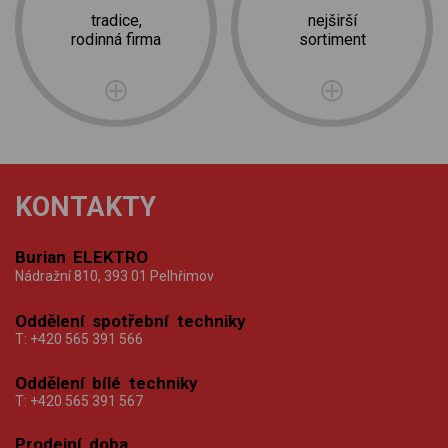
tradice,
nejširší
rodinná firma
sortiment
KONTAKTY
Burian ELEKTRO
Nádražní 810, 393 01 Pelhřimov
Oddělení spotřební techniky
T:
+420 565 391 566
Oddělení bílé techniky
T:
+420 565 391 567
Prodejní doba