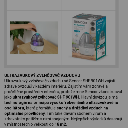
ULTRAZVUKOVÝ ZVLHČOVAČ VZDUCHU
Ultrazvukový zvlhčovač vzduchu od Sencor SHF 901WH zajistí
zdravé ovzduší v každém interiéru. Zajistím vám zdravé a
pročištěné prostředí v interiéru, protože mne Sencor zkonstruoval
jako
ultrazvukový zvlhčovač SHF 901WH​.
Hlavní devízou je má
technologie na principu vysokofrekvenčního ultrazvukového
oscilátoru,
která přeměňuje
suchý a dráždivý vzduch na
optimálně provlhčený.
Tím také dávám sbohem virům a
zdravotním potížím s nimi spojeným. Nejlepších výsledků dosahuji
v místnostech o velikosti do
18 m2.