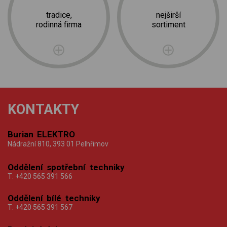
tradice,
nejširší
rodinná firma
sortiment
KONTAKTY
Burian ELEKTRO
Nádražní 810, 393 01 Pelhřimov
Oddělení spotřební techniky
T:
+420 565 391 566
Oddělení bílé techniky
T:
+420 565 391 567