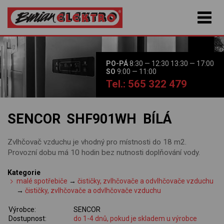
PO-PÁ
8:30 — 12:30 13:30 — 17:00
SO
9:00 — 11:00
Tel.: 565 322 479
SENCOR SHF901WH BÍLÁ
Zvlhčovač vzduchu je vhodný pro místnosti do 18 m2.
Provozní dobu má 10 hodin bez nutnosti doplňování vody.
Kategorie
malé spotřebiče
→
čističky, zvlhčovače a odvlhčovače vzduchu
→
čističky, zvlhčovače a odvlhčovače vzduchu
Výrobce:
SENCOR
Dostupnost:
do 1-4 dnů, pokud je skladem u výrobce