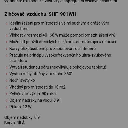
vytáhněte mi kabel ze zásuvky a dopřejte mi celkové ochlazení.
Zlhčovač vzduchu SHF 901WH
Ideální řešení pro místnosti s velmi suchým a dráždivým
vzduchem
Vlhkost v rozmezí 40–60 % může pomoci omezit šíření virů
Možnost použití éterických olejů pro aromaterapii a relaxaci
Barvy přizpůsobené pro zabudování do interiéru
Pracuje na principu vysokofrekvenčního ultra-zvukového
oscilátoru
Vytváří studenou páru (neovlivňuje pokojovou teplotu)
Výstup mlhy otočný v rozsahu 360°
Noční světýlko
Vhodný pro místnosti do 18 m2
Zvlhčovací výkon: 90 ml/h
Objem nádržky na vodu: 0,9 l
Příkon: 12 W
Objem nádobky: 0,9 l
Barva: BÍLÁ