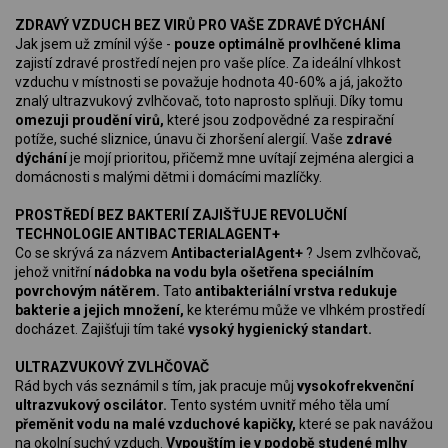
ZDRAVÝ VZDUCH BEZ VIRŮ PRO VAŠE ZDRAVÉ DÝCHÁNÍ
Jak jsem už zmínil výše -
pouze optimálně provlhčené klima
zajistí zdravé prostředí nejen pro vaše plíce. Za ideální vlhkost
vzduchu v místnosti se považuje hodnota 40-60% a já, jakožto
znalý ultrazvukový zvlhčovač, toto naprosto splňuji. Díky tomu
omezuji proudění virů,
které jsou zodpovědné za respirační
potíže, suché sliznice, únavu či zhoršení alergií. Vaše
zdravé
dýchání
je mojí prioritou, přičemž mne uvítají zejména alergici a
domácnosti s malými dětmi i domácími mazlíčky.
PROSTŘEDÍ BEZ BAKTERIÍ ZAJIŠŤUJE REVOLUČNÍ
TECHNOLOGIE ANTIBACTERIALAGENT+
Co se skrývá za názvem
AntibacterialAgent+
? Jsem zvlhčovač,
jehož vnitřní
nádobka na vodu byla ošetřena speciálním
povrchovým nátěrem.
Tato
antibakteriální vrstva redukuje
bakterie a jejich množení,
ke kterému může ve vlhkém prostředí
docházet. Zajišťuji tím také
vysoký hygienický standart.
ULTRAZVUKOVÝ ZVLHČOVAČ
Rád bych vás seznámil s tím, jak pracuje můj
vysokofrekvenční
ultrazvukový oscilátor.
Tento systém uvnitř mého těla umí
přeměnit vodu na malé vzduchové kapičky,
které se pak navážou
na okolní suchý vzduch.
Vypouštím je v podobě studené mlhy