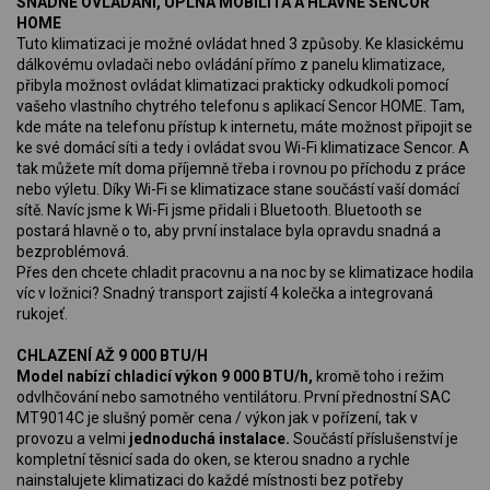
SNADNÉ OVLÁDÁNÍ, ÚPLNÁ MOBILITA A HLAVNĚ SENCOR
HOME
Tuto klimatizaci je možné ovládat hned 3 způsoby. Ke klasickému
dálkovému ovladači nebo ovládání přímo z panelu klimatizace,
přibyla možnost ovládat klimatizaci prakticky odkudkoli pomocí
vašeho vlastního chytrého telefonu s aplikací Sencor HOME. Tam,
kde máte na telefonu přístup k internetu, máte možnost připojit se
ke své domácí síti a tedy i ovládat svou Wi-Fi klimatizace Sencor. A
tak můžete mít doma příjemně třeba i rovnou po příchodu z práce
nebo výletu. Díky Wi-Fi se klimatizace stane součástí vaší domácí
sítě. Navíc jsme k Wi-Fi jsme přidali i Bluetooth. Bluetooth se
postará hlavně o to, aby první instalace byla opravdu snadná a
bezproblémová.
Přes den chcete chladit pracovnu a na noc by se klimatizace hodila
víc v ložnici? Snadný transport zajistí 4 kolečka a integrovaná
rukojeť.
CHLAZENÍ AŽ 9 000 BTU/H
Model nabízí chladicí výkon 9 000 BTU/h,
kromě toho i režim
odvlhčování nebo samotného ventilátoru. První přednostní SAC
MT9014C je slušný poměr cena / výkon jak v pořízení, tak v
provozu a velmi
jednoduchá instalace.
Součástí příslušenství je
kompletní těsnicí sada do oken, se kterou snadno a rychle
nainstalujete klimatizaci do každé místnosti bez potřeby