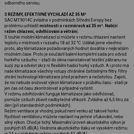
odborného servisu.
3 REŽIMY, EFEKTIVNĚ VYCHLADÍ AŽ 35 M²
SAC MT9014C zvládne v podmínkách Střední Evropy bez
problému uchladit
místnosti o rozměrech až 35 m².
Nabízí
režim chlazení, odvlhčování a větrání.
S touhle mobilní klimatizací si můžete v režimu chlazení nastavit
teplotu v místnosti v rozsahu 18 až 32 °C. Udělali jsme všechno
proto, aby klimatizace požadovaných hodnot dosáhla v nejkratším
možném čase. Proto je součástí balení kompletní sada pro odvod
horkého vzduchu – stačí do okna nainstalovat textilní zábranu na
sucý zip a odvést skrz ni flexibilní hadicí horký vzduch. A i proto má
naše klimatizace všechny vstupy chráněné čistitelnými filtry. Filtry
chrání technologii klimatizace před prachem a nečistotou. Zajistí,
že nic nebude snižovat výkon klimatizace v průběhu času - stačí je
jen čas od času zkontrolovat a případně vyčistit.
V režimu odvlhčování funguje klimatizace jako odvlhčovač,
pomůže vzduch zbavit nadbytečné vlhkosti. Zvládne až 6,5 litru za
den (při standardních podmínkách).
Režim ventilace je vhodný, pokud není venku až takové horko.
Rychlost ventilátoru můžete nastavit na jemné ofukování, nebo
silný výkon. Chod je tichý. Maximální úroveň akustického výkon je
pouhých 65 dB(A). Hodnota akustického tlaku ve vysokém režimu
je 54 a v nízkémm režimu pouhých 51 dB(A).