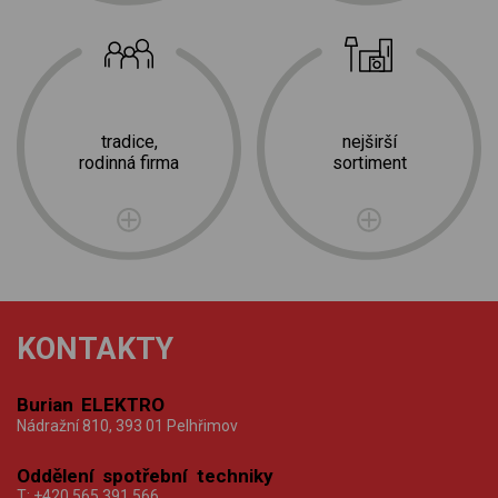
tradice,
nejširší
rodinná firma
sortiment
KONTAKTY
Burian ELEKTRO
Nádražní 810, 393 01 Pelhřimov
Oddělení spotřební techniky
T:
+420 565 391 566