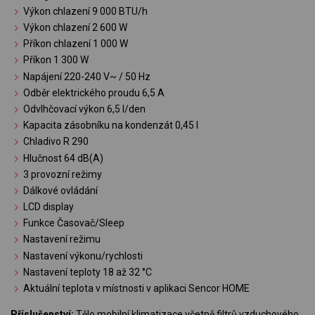
Výkon chlazení 9 000 BTU/h
Výkon chlazení 2 600 W
Příkon chlazení 1 000 W
Příkon 1 300 W
Napájení 220-240 V~ / 50 Hz
Odběr elektrického proudu 6,5 A
Odvlhčovací výkon 6,5 l/den
Kapacita zásobníku na kondenzát 0,45 l
Chladivo R 290
Hlučnost 64 dB(A)
3 provozní režimy
Dálkové ovládání
LCD display
Funkce Časovač/Sleep
Nastavení režimu
Nastavení výkonu/rychlosti
Nastavení teploty 18 až 32 °C
Aktuální teplota v místnosti v aplikaci Sencor HOME
Příslušenství:
Tělo mobilní klimatizace včetně filtrů vzduchového