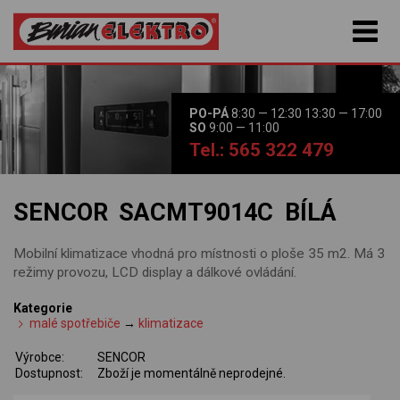
PO-PÁ
8:30 — 12:30 13:30 — 17:00
SO
9:00 — 11:00
Tel.: 565 322 479
SENCOR SACMT9014C BÍLÁ
Mobilní klimatizace vhodná pro místnosti o ploše 35 m2. Má 3
režimy provozu, LCD display a dálkové ovládání.
Kategorie
malé spotřebiče
→
klimatizace
Výrobce:
SENCOR
Dostupnost:
Zboží je momentálně neprodejné.