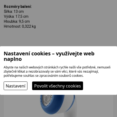
Rozměry balení:
Šířka: 13 cm
Výška: 17,5 cm
Hloubka: 9,5 cm
Hmotnost: 0,322 kg
Nastavení cookies – využívejte web
naplno
Související zboží
Abyste na našich webových stránkách rychle našli vše potřebné, nemuseli
zbytečně klikat a nezobrazovaly se vám věci, které vás nezajímají,
potřebujeme souhlas se zpracováním souborů cookies.
VÝHODNÁ NABÍDKA
Nastavení
Povolit všechny cookies