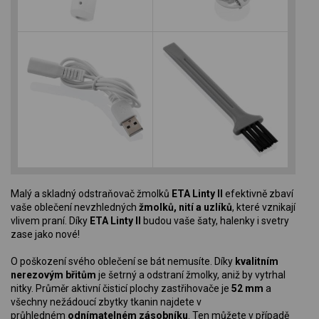
Malý a skladný odstraňovač žmolků
ETA Linty II
efektivně zbaví
vaše oblečení nevzhledných
žmolků, nití a uzlíků
, které vznikají
vlivem praní. Díky
ETA Linty II
budou vaše šaty, halenky i svetry
zase jako nové!
O poškození svého oblečení se bát nemusíte. Díky
kvalitním
nerezovým břitům
je šetrný a odstraní žmolky, aniž by vytrhal
nitky. Průměr aktivní čisticí plochy zastřihovače je
52 mm
a
všechny nežádoucí zbytky tkanin najdete v
průhledném
odnímatelném zásobníku
. Ten můžete v případě