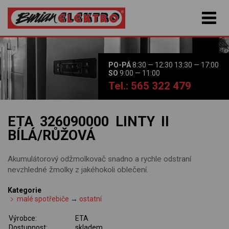
PO-PÁ
8:30 — 12:30 13:30 — 17:00
SO
9:00 — 11:00
Tel.: 565 322 479
ETA 326090000 LINTY II
BÍLÁ/RŮŽOVÁ
Akumulátorový odžmolkovač snadno a rychle odstraní
nevzhledné žmolky z jakéhokoli oblečení.
Kategorie
malé spotřebiče
→
ostatní
Výrobce:
ETA
Dostupnost:
skladem