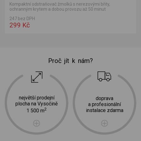
Kompaktní odstraňovač žmolků s nerezovými břity,
ochranným krytem a dobou provozu až 50 minut
247 bez DPH
299 Kč
Proč jít k nám?
největší prodejní
doprava
plocha na Vysočině
a profesionální
2
instalace zdarma
1 500 m