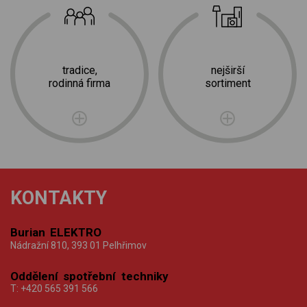
tradice,
nejširší
rodinná firma
sortiment
KONTAKTY
Burian ELEKTRO
Nádražní 810, 393 01 Pelhřimov
Oddělení spotřební techniky
T:
+420 565 391 566