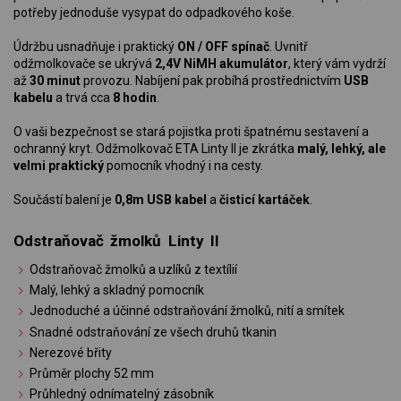
potřeby jednoduše vysypat do odpadkového koše.
Údržbu usnadňuje i praktický
ON / OFF spínač
. Uvnitř
odžmolkovače se ukrývá
2,4V NiMH akumulátor
, který vám vydrží
až
30 minut
provozu. Nabíjení pak probíhá prostřednictvím
USB
kabelu
a trvá cca
8 hodin
.
O vaši bezpečnost se stará pojistka proti špatnému sestavení a
ochranný kryt. Odžmolkovač ETA Linty II je zkrátka
malý, lehký, ale
velmi praktický
pomocník vhodný i na cesty.
Součástí balení je
0,8m USB kabel
a
čisticí kartáček
.
Odstraňovač žmolků Linty II
Odstraňovač žmolků a uzlíků z textílií
Malý, lehký a skladný pomocník
Jednoduché a účinné odstraňování žmolků, nití a smítek
Snadné odstraňování ze všech druhů tkanin
Nerezové břity
Průměr plochy 52 mm
Průhledný odnímatelný zásobník