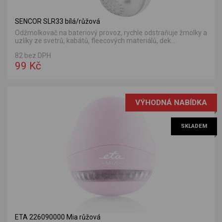
SENCOR SLR33 bílá/růžová
Odžmolkovač na bateriový provoz, rychle odstraňuje žmolky a
uzlíky ze svetrů, kabátů, fleecových materiálů, dek...
82 bez DPH
99 Kč
VÝHODNÁ NABÍDKA
SKLADEM
ETA 226090000 Mia růžová