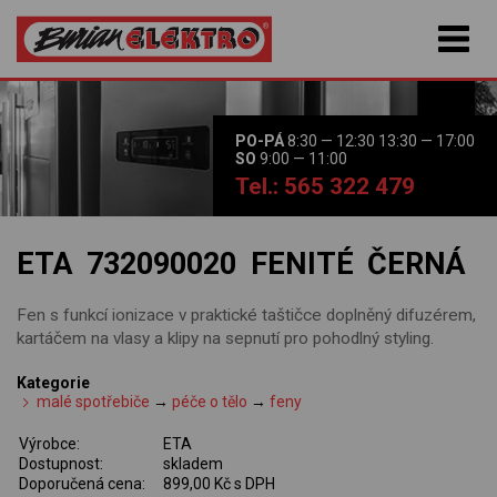
PO-PÁ
8:30 — 12:30 13:30 — 17:00
SO
9:00 — 11:00
Tel.: 565 322 479
ETA 732090020 FENITÉ ČERNÁ
Fen s funkcí ionizace v praktické taštičce doplněný difuzérem,
kartáčem na vlasy a klipy na sepnutí pro pohodlný styling.
Kategorie
malé spotřebiče
→
péče o tělo
→
feny
Výrobce:
ETA
Dostupnost:
skladem
Doporučená cena:
899,00 Kč s DPH