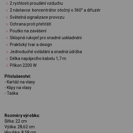
2 rychlosti proudění vzduchu
2 nástavce: koncentrátor otočný o 360° a difuzér
Světelná signalizace provozu
Ochrana proti přehřátí
Poutko na zavěšení
Sklopná rukojeť pro snadné uskladnění
Praktický tvar a design
Jednoduché ovládání a snadná údržba
Délka napájecího kabelu 1,7 m
Příkon 2200 W
Příslušenství:
- Kartáč na vlasy
- Klipy na vlasy
- Taška
Rozměry výrobku:
Šířka: 22 cm
Výška: 28,62 cm
Hloubka: 8,58 cm