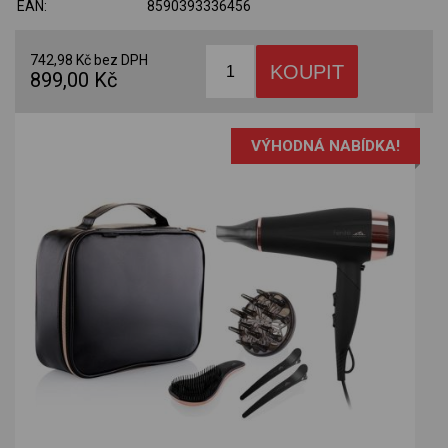
EAN:
8590393336456
742,98 Kč bez DPH
899,00 Kč
VÝHODNÁ NABÍDKA!