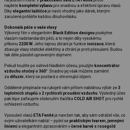
najdete
kompletní výbavu
pro snadnou a efektivní úpravu vlasů.
Díky
elegantní taštičce
je navíc vhodný jako dárek, kterým
zaručeně potěšíte každou dlouhovlásku.
Dokonalá péče o vaše vlasy
Výkonný fén v elegantním
Black Edition designu
poskytne
vlasům nadstandardní péči, a to nejen díky vysokému
příkonu
2200 W.
Jeho tajnou zbraní je funkce
ionizace
, která
zbavuje vlasy statické elektřiny a chrání je proti přesušení. Budou
tak déle působit upraveným dojmem.
Pokud toužíte po oslnivě hladkém účesu, použijte
koncentrátor
vzduchu
otočný o 360°
. Snadno jej však můžete zaměnit
za
difuzér
, který se postará o ohromující objem.
Oddělené přepínače na rukojeti vám přitom nabídnou výběr ze
3
teplotních stupňů
a
2 rychlostí proudění vzduchu
. Výsledný účes
pak lépe zafixujete stisknutím tlačítka
COLD AIR SHOT
pro rychlé
ochlazení vzduchu.
Vysoušeč vlasů
ETA Fenité
je navržen tak, aby sám odrážel vše, co
svým uživatelkám nabízí – pyšní se
praktickým tvarem
,
jemnými
liniemi
a elegantním zpracováním v
černé barvě s rosegold