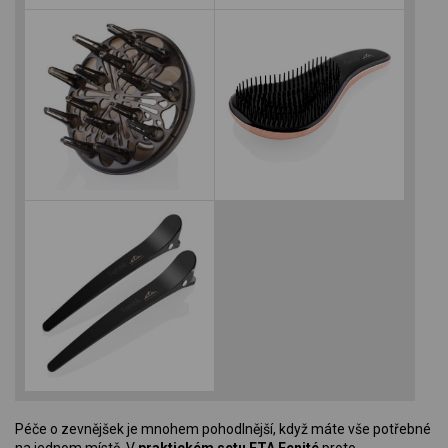
Péče o zevnějšek je mnohem pohodlnější, když máte vše potřebné
na jednom místě. V
praktickém setu ETA Fenité
proto