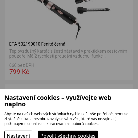
ETA 532190010 Fenité černá
Teplovzdušný kartáč s šesti nástavci v praktickém cestovním
pouzdře. Má 2 rychlosti proudění vzduchu, funkci...
660 bez DPH
799 Kč
VÝHODNÁ NABÍDKA
Nastavení cookies – využívejte web
naplno
Abyste na našich webových stránkách rychle našli vše potřebné, nemuseli
zbytečně klikat a nezobrazovaly se vám věci, které vás nezajímají,
potřebujeme souhlas se zpracováním souborů cookies.
Nastavení
Povolit všechny cookies