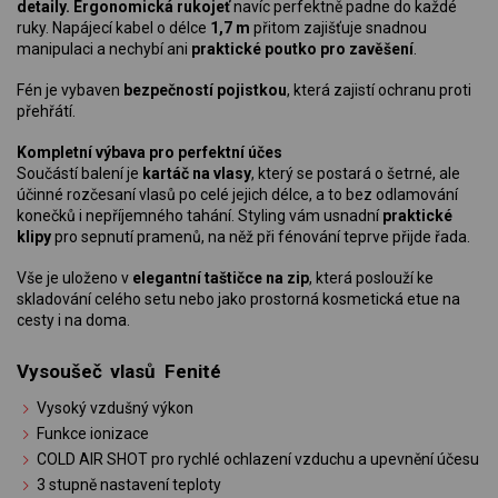
detaily. Ergonomická rukojeť
navíc perfektně padne do každé
ruky. Napájecí kabel o délce
1,7 m
přitom zajišťuje snadnou
manipulaci a nechybí ani
praktické poutko pro zavěšení
.
Fén je vybaven
bezpečností pojistkou
, která zajistí ochranu proti
přehřátí.
Kompletní výbava pro perfektní účes
Součástí balení je
kartáč na vlasy
, který se postará o šetrné, ale
účinné rozčesaní vlasů po celé jejich délce, a to bez odlamování
konečků i nepříjemného tahání. Styling vám usnadní
praktické
klipy
pro sepnutí pramenů, na něž při fénování teprve přijde řada.
Vše je uloženo v
elegantní taštičce na zip
, která poslouží ke
skladování celého setu nebo jako prostorná kosmetická etue na
cesty i na doma.
Vysoušeč vlasů Fenité
Vysoký vzdušný výkon
Funkce ionizace
COLD AIR SHOT pro rychlé ochlazení vzduchu a upevnění účesu
3 stupně nastavení teploty