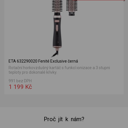
ETA 632290020 Fenité Exclusive černá
Rotační horkovzdušný kartáč s funkcí ionizace a 3 stupni
teploty pro dokonalé křivky.
991 bez DPH
1 199 Kč
Proč jít k nám?