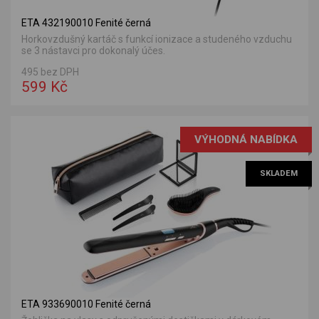
ETA 432190010 Fenité černá
Horkovzdušný kartáč s funkcí ionizace a studeného vzduchu
se 3 nástavci pro dokonalý účes.
495 bez DPH
599 Kč
VÝHODNÁ NABÍDKA
SKLADEM
ETA 933690010 Fenité černá