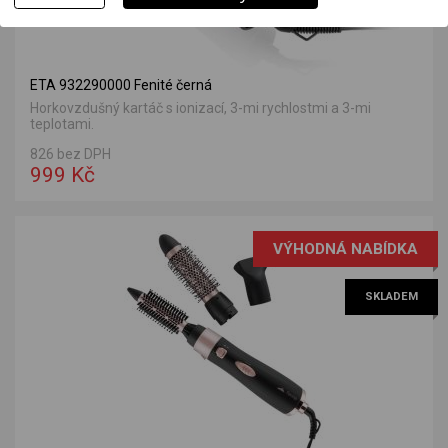
ETA 932290000 Fenité černá
Horkovzdušný kartáč s ionizací, 3-mi rychlostmi a 3-mi
teplotami.
826 bez DPH
999 Kč
VÝHODNÁ NABÍDKA
SKLADEM