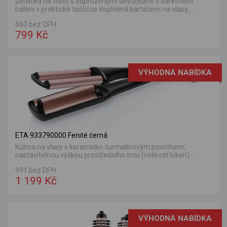
Žehlička na vlasy s odpruženými destičkami v dárkovém
balení v praktické taštičce doplněná kartáčem na vlasy,...
660 bez DPH
799 Kč
VÝHODNÁ NABÍDKA
ETA 933790000 Fenité černá
Kulma na vlasy s keramicko-turmalínovým povrchem,
nastavitelnou výškou prostředního trnu (velikost loken) -...
991 bez DPH
1 199 Kč
VÝHODNÁ NABÍDKA