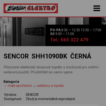
PO-PÁ
8:30 — 12:30 13:30 — 17:00
SO
9:00 — 11:00
Tel.: 565 322 479
SENCOR SHH1090BK ČERNÁ
Přenosné elektrické terasové topidlo s možností pro vnitřní i
venkovní použití. Při přehřátí se samo vypne.
Kategorie
malé spotřebiče
→
radiátory a topidla
Výrobce:
SENCOR
Dostupnost:
Zboží je momentálně neprodejné.