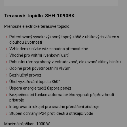
Terasové topidlo SHH 1090BK
Přenosné elektrické terasové topidlo.
Patentovaný vysokovýkonný topný zářič z uhlíkových vláken s
dlouhou životností
Vzhledem k nízké váze snadno přenositelné
Vhodné pro vnitřní i venkovní užití
Robustní rám vyrobený z extrudované, eloxované slitiny hliníku
Odolné proti povětrnostním vlivům
Bezhlučný provoz
Úhel vyzařování topidla 360°
Úspora energie tudíž úspora peněz
Bezpečnostní funkce automatického vypnutí při převrhnutí
přístroje
Integrovaná rukojeť pro snadné přenášení přístroje
Stupeň ochrany IP24 proti dešti a stříkající vodě
Maximální příkon: 1000 W