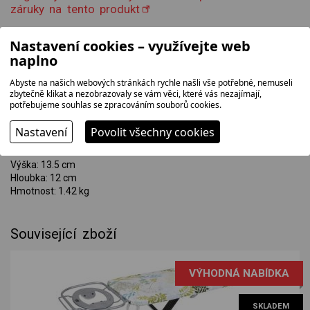
záruky na tento produkt
Nastavení cookies – využívejte web
naplno
Rozměry výrobku:
Šířka: 24 cm
Abyste na našich webových stránkách rychle našli vše potřebné, nemuseli
Výška: 12.5 cm
zbytečně klikat a nezobrazovaly se vám věci, které vás nezajímají,
Hloubka: 11.5 cm
potřebujeme souhlas se zpracováním souborů cookies.
Hmotnost: 1.23 kg
Nastavení
Povolit všechny cookies
Rozměry balení:
Šířka: 25 cm
Výška: 13.5 cm
Hloubka: 12 cm
Hmotnost: 1.42 kg
Související zboží
VÝHODNÁ NABÍDKA
SKLADEM