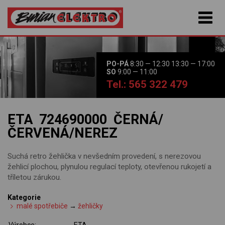
PO-PÁ
8:30 — 12:30 13:30 — 17:00
SO
9:00 — 11:00
Tel.: 565 322 479
ETA 724690000 ČERNÁ/
ČERVENÁ/NEREZ
Suchá retro žehlička v nevšedním provedení, s nerezovou
žehlicí plochou, plynulou regulací teploty, otevřenou rukojetí a
tříletou zárukou.
Kategorie
malé spotřebiče
→
žehličky