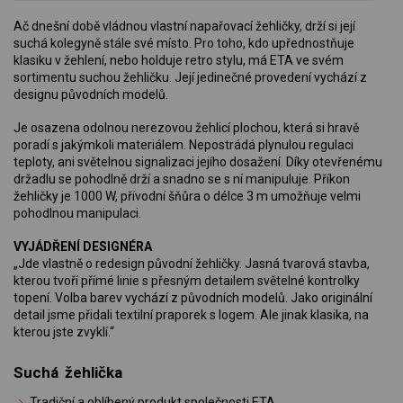
Ač dnešní době vládnou vlastní napařovací žehličky, drží si její
suchá kolegyně stále své místo. Pro toho, kdo upřednostňuje
klasiku v žehlení, nebo holduje retro stylu, má ETA ve svém
sortimentu suchou žehličku. Její jedinečné provedení vychází z
designu původních modelů.
Je osazena odolnou nerezovou žehlicí plochou, která si hravě
poradí s jakýmkoli materiálem. Nepostrádá plynulou regulaci
teploty, ani světelnou signalizaci jejího dosažení. Díky otevřenému
držadlu se pohodlně drží a snadno se s ní manipuluje. Příkon
žehličky je 1000 W, přívodní šňůra o délce 3 m umožňuje velmi
pohodlnou manipulaci.
VYJÁDŘENÍ DESIGNÉRA
„Jde vlastně o redesign původní žehličky. Jasná tvarová stavba,
kterou tvoří přímé linie s přesným detailem světelné kontrolky
topení. Volba barev vychází z původních modelů. Jako originální
detail jsme přidali textilní praporek s logem. Ale jinak klasika, na
kterou jste zvyklí.“
Suchá žehlička
Tradiční a oblíbený produkt společnosti ETA