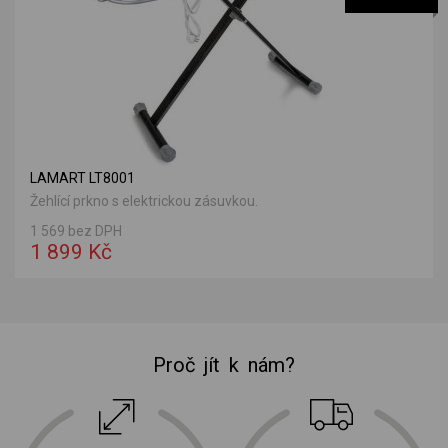
LAMART LT8001
Žehlící prkno s elektrickou zásuvkou.
1 569 bez DPH
1 899 Kč
Proč jít k nám?