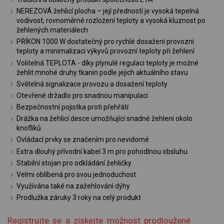
NEREZOVÁ žehlicí plocha – její předností je vysoká tepelná
vodivost, rovnoměrné rozložení teploty a vysoká kluznost po
žehlených materiálech
PŘÍKON 1000 W dostatečný pro rychlé dosažení provozní
teploty a minimalizaci výkyvů provozní teploty při žehlení
Volitelná TEPLOTA - díky plynulé regulaci teploty je možné
žehlit mnohé druhy tkanin podle jejich aktuálního stavu
Světelná signalizace provozu a dosažení teploty
Otevřené držadlo pro snadnou manipulaci
Bezpečnostní pojistka proti přehřátí
Drážka na žehlicí desce umožňující snadné žehlení okolo
knoflíků
Ovládací prvky se značením pro nevidomé
Extra dlouhý přívodní kabel 3 m pro pohodlnou obsluhu
Stabilní stojan pro odkládání žehličky
Velmi oblíbená pro svou jednoduchost
Využívána také na zažehlování dýhy
Prodlužka záruky 3 roky na celý produkt
Registrujte se a získejte možnost prodloužené