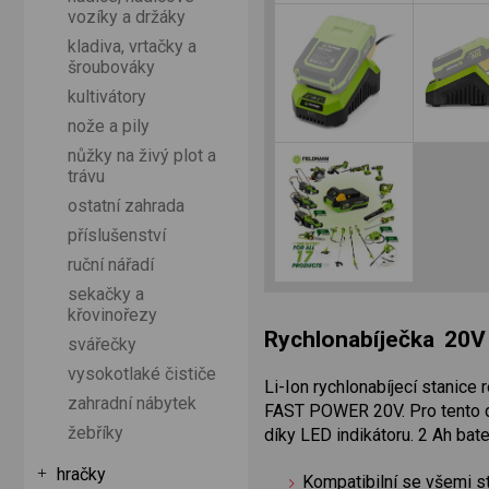
vozíky a držáky
kladiva, vrtačky a
šroubováky
kultivátory
nože a pily
nůžky na živý plot a
trávu
ostatní zahrada
příslušenství
ruční nářadí
sekačky a
křovinořezy
Rychlonabíječka 20
svářečky
vysokotlaké čističe
Li-Ion rychlonabíjecí stanic
zahradní nábytek
FAST POWER 20V. Pro tento dru
žebříky
díky LED indikátoru. 2 Ah bater
hračky
Kompatibilní se všemi s