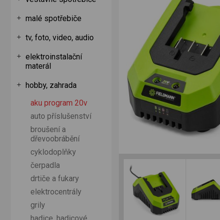
malé spotřebiče
tv, foto, video, audio
elektroinstalační
materál
hobby, zahrada
aku program 20v
auto příslušenství
broušení a
dřevoobrábění
cyklodoplňky
čerpadla
drtiče a fukary
elektrocentrály
grily
hadice, hadicové