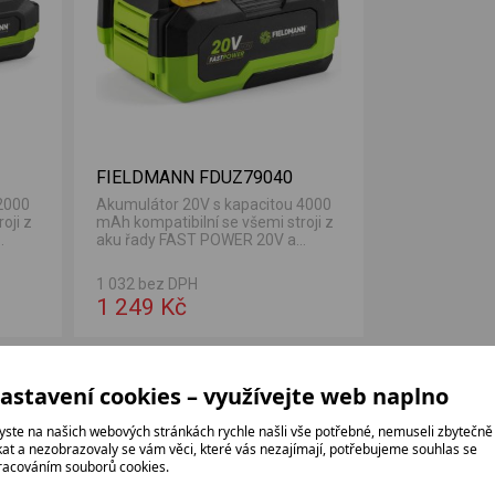
FIELDMANN FDUZ79040
2000
Akumulátor 20V s kapacitou 4000
oji z
mAh kompatibilní se všemi stroji z
aku řady FAST POWER 20V a
ochranou před přehřátím,...
1 032 bez DPH
1 249 Kč
astavení cookies – využívejte web naplno
yste na našich webových stránkách rychle našli vše potřebné, nemuseli zbytečně
ikat a nezobrazovaly se vám věci, které vás nezajímají, potřebujeme souhlas se
racováním souborů cookies.