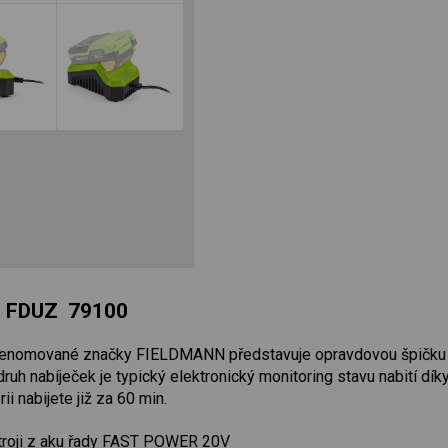
V FDUZ 79100
e renomované značky FIELDMANN představuje opravdovou špičku ve
h nabíječek je typický elektronický monitoring stavu nabití dík
ii nabijete již za 60 min.
troji z aku řady FAST POWER 20V