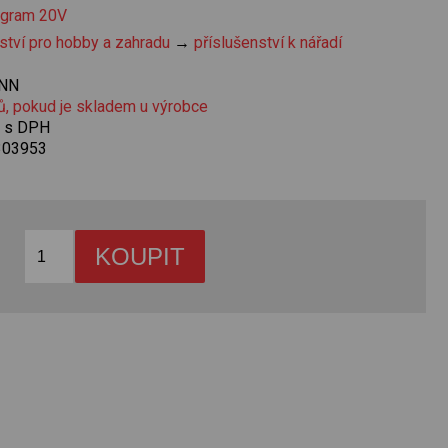
ogram 20V
ství pro hobby a zahradu
→
příslušenství k nářadí
NN
ů, pokud je skladem u výrobce
č s DPH
303953