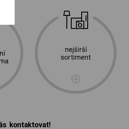
nejširší
ní
sortiment
rma
s kontaktovat!