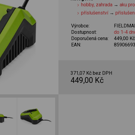
hobby, zahrada
→
aku pr
příslušenství
→
příslušen
Výrobce:
FIELDMA
Dostupnost:
do 1-4 dn
Doporučená cena:
449,00 K
EAN:
8590669
371,07 Kč bez DPH
449,00 Kč