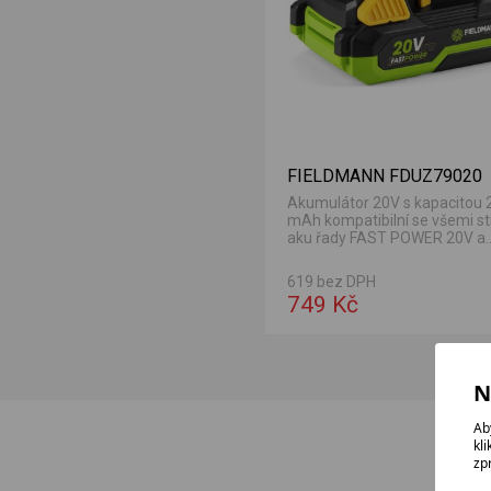
FIELDMANN FDUZ79020
Akumulátor 20V s kapacitou 
mAh kompatibilní se všemi str
aku řady FAST POWER 20V a
ochranou před přehřátím,...
619 bez DPH
749 Kč
N
Ab
kl
zp