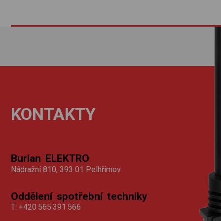
KONTAKTY
Burian ELEKTRO
Nádražní 810, 393 01 Pelhřimov
Oddělení spotřební techniky
T:
+420 565 391 566