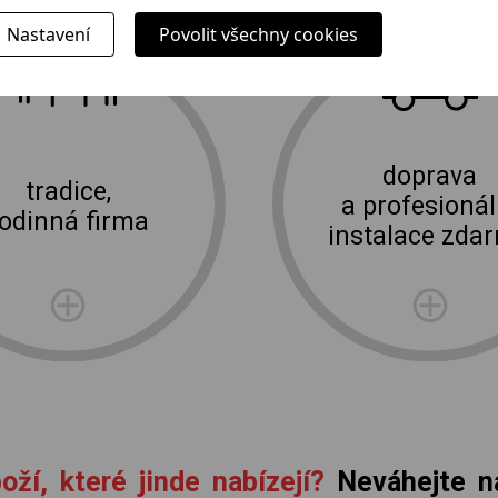
Proč jít k nám?
Nastavení
Povolit všechny cookies
E-shop Elektro Burian
doprava
tradice,
a profesionál
rodinná firma
instalace zda
oží, které jinde nabízejí?
Neváhejte ná