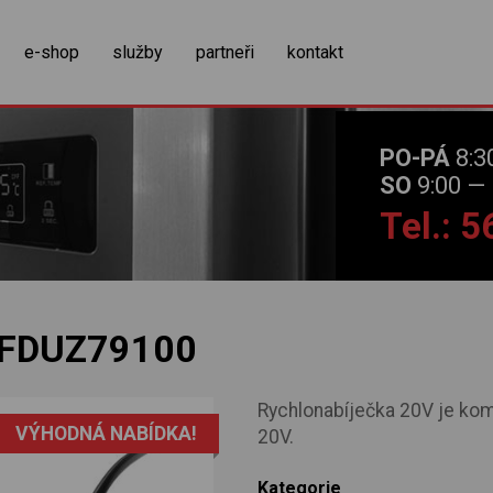
zobrazit obsah košíku
e-shop
služby
partneři
kontakt
PO-PÁ
8:3
SO
9:00 — 
Tel.: 
FDUZ79100
Rychlonabíječka 20V je kom
VÝHODNÁ NABÍDKA!
20V.
Kategorie