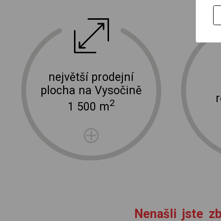
ektro
doprava a instalace elektro zařízení
největší prodejní
plocha na Vysočině
2
1 500 m
Nenašli jste zb