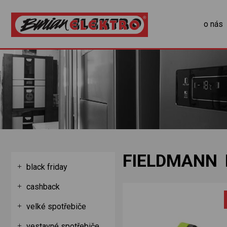
o nás
FIELDMANN 
black friday
cashback
velké spotřebiče
vestavné spotřebiče