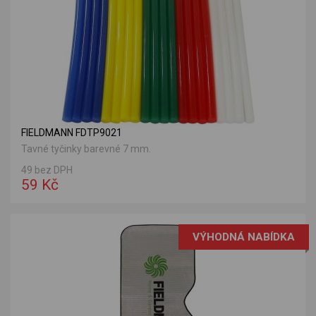
FIELDMANN FDTP9021
Tavné tyčinky barevné 7 mm.
49 bez DPH
59 Kč
VÝHODNÁ NABÍDKA