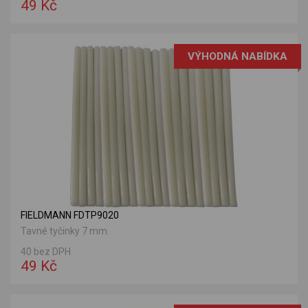
49 Kč
VÝHODNÁ NABÍDKA
FIELDMANN FDTP9020
Tavné tyčinky 7 mm.
40 bez DPH
49 Kč