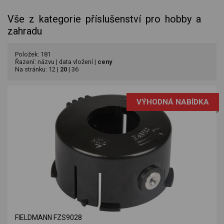
Vše z kategorie příslušenství pro hobby a
zahradu
Položek: 181
Řazení:
názvu
|
data vložení
|
ceny
Na stránku:
12
|
20
|
36
VÝHODNÁ NABÍDKA
FIELDMANN FZS9028