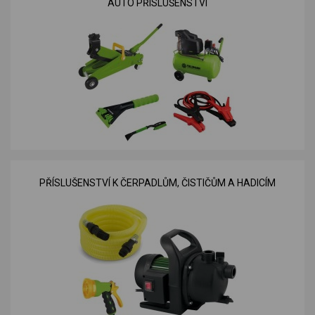
AUTO PŘÍSLUŠENSTVÍ
PŘÍSLUŠENSTVÍ K ČERPADLŮM, ČISTIČŮM A HADICÍM