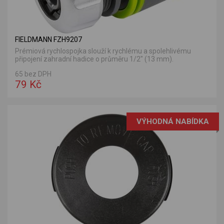
FIELDMANN FZH9207
Prémiová rychlospojka slouží k rychlému a spolehlivému
připojení zahradní hadice o průměru 1/2" (13 mm).
65 bez DPH
79 Kč
VÝHODNÁ NABÍDKA