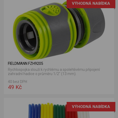
VÝHODNÁ NABÍDKA
FIELDMANN FZH9205
Rychlospojka slouží k rychlému a spolehlivému připojení
zahradní hadice o průměru 1/2" (13 mm).
40 bez DPH
49 Kč
VÝHODNÁ NABÍDKA