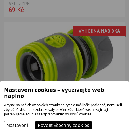
57 bez DPH
69 Kč
VÝHODNÁ NABÍDKA
Nastavení cookies – využívejte web
naplno
FIELDMANN FZH9206
Stopspojka umožňuje rychlé připojení hadice o průměru 1/2"
Abyste na našich webových stránkách rychle našli vše potřebné, nemuseli
(13 mm) s automatickým zastavením průtoku vody při...
zbytečně klikat a nezobrazovaly se vám věci, které vás nezajímají,
potřebujeme souhlas se zpracováním souborů cookies.
57 bez DPH
69 Kč
Nastavení
Povolit všechny cookies