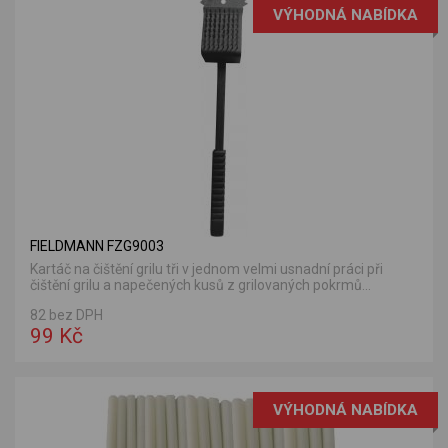
VÝHODNÁ NABÍDKA
FIELDMANN FZG9003
Kartáč na čištění grilu tři v jednom velmi usnadní práci při
čištění grilu a napečených kusů z grilovaných pokrmů...
82 bez DPH
99 Kč
VÝHODNÁ NABÍDKA