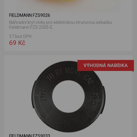
FIELDMANN FZS9026
Náhradní kryt cívky pro elektrickou strunovou sekačku
Fieldmann FZS 2505-E.
57 bez DPH
69 Kč
VÝHODNÁ NABÍDKA
FIELDMANN FZS9033