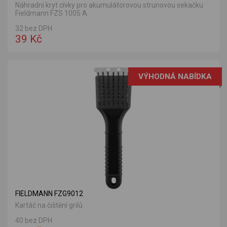
Náhradní kryt cívky pro akumulátorovou strunovou sekačku
Fieldmann FZS 1005 A.
32 bez DPH
39 Kč
VÝHODNÁ NABÍDKA
FIELDMANN FZG9012
Kartáč na čištění grilů.
40 bez DPH