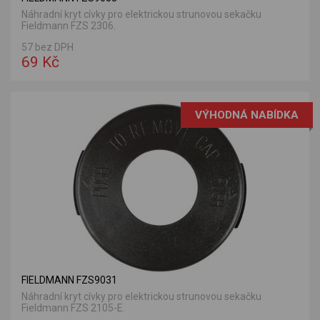
Náhradní kryt cívky pro elektrickou strunovou sekačku
Fieldmann FZS 2306.
57 bez DPH
69 Kč
VÝHODNÁ NABÍDKA
FIELDMANN FZS9031
Náhradní kryt cívky pro elektrickou strunovou sekačku
Fieldmann FZS 2105-E.