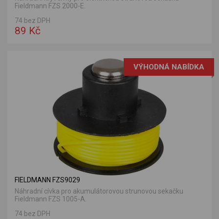
Fieldmann FZS 2000-E.
74 bez DPH
89 Kč
VÝHODNÁ NABÍDKA
FIELDMANN FZS9029
Náhradní cívka pro akumulátorovou strunovou sekačku
Fieldmann FZS 1005-A.
74 bez DPH