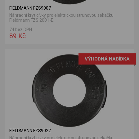
FIELDMANN FZS9007
Náhradní kryt cívky pro elektrickou strunovou sekačku
Fieldmann FZS 2001-E.
74 bez DPH
89 Kč
VÝHODNÁ NABÍDKA
FIELDMANN FZS9022
Náhradní kryt cívky pro elektrickou strunovou sekačku