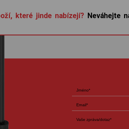
oží, které jinde nabízejí?
Neváhejte ná