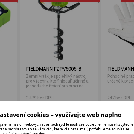
FIELDMANN FZPV5005-B
FIELDMANN
Zemní vrták je spolehlivý nástroj
Pohodlné prac
pro všechny, kteří hledají účinné a
určené k práci 
jednoduché řešení pro práci na...
2 479 bez DPH
247 bez DPH
2 999 Kč
299 Kč
astavení cookies – využívejte web naplno
yste na našich webových stránkách rychle našli vše potřebné, nemuseli zbytečně
ikat a nezobrazovaly se vám věci, které vás nezajímají, potřebujeme souhlas se
racováním souborů cookies.