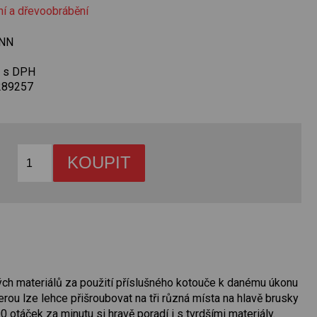
ní a dřevoobrábění
NN
č s DPH
289257
ch materiálů za použití příslušného kotouče k danému úkonu
ou lze lehce přišroubovat na tři různá místa na hlavě brusky
 otáček za minutu si hravě poradí i s tvrdšími materiály.