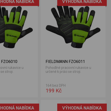
HODNÁ NABÍDKA
VÝHODNÁ NABÍDKA
 FZO6010
FIELDMANN FZO6011
ovní rukavice u
Pohodlné pracovní rukavice u
se stroji.
určené k práci se stroji.
164 bez DPH
199 Kč
HODNÁ NABÍDKA
VÝHODNÁ NABÍDKA