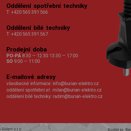
Oddělení spotřební techniky
T:
+420 565 391 566
Oddělení bílé techniky
T:
+420 565 391 567
Prodejní doba
PO-PÁ
8:30 — 12:30 13:30 — 17:00
SO
9:00 — 11:00
E-mailové adresy
všeobecné informace:
info@burian-elektro.cz
oddělení spotřební el.:
milan@burian-elektro.cz
oddělení bílé techniky:
radim@burian-elektro.cz