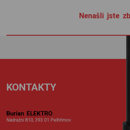
Nenašli jste zb
KONTAKTY
Burian ELEKTRO
Nádražní 810, 393 01 Pelhřimov