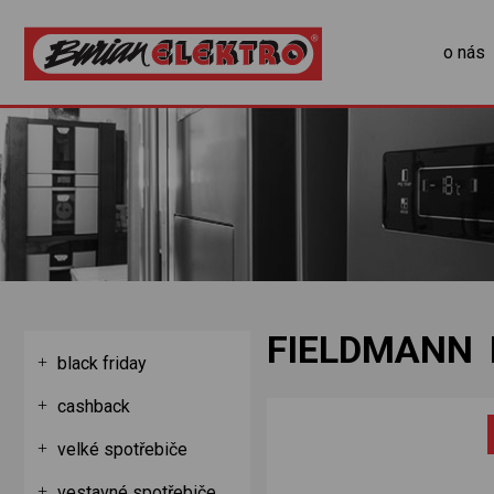
o nás
FIELDMANN 
black friday
cashback
velké spotřebiče
vestavné spotřebiče