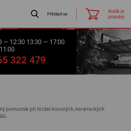
Košík je
Přihlásit se
prázdný
0 — 12:30 13:30 — 17:00
11:00
565 322 479
vný pomocník při řezání kovových, keramických
lů.