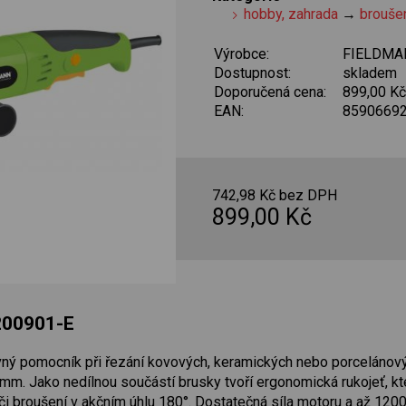
hobby, zahrada
→
brouše
Výrobce:
FIELDMA
Dostupnost:
skladem
Doporučená cena:
899,00 K
EAN:
8590669
742,98 Kč bez DPH
899,00 Kč
200901-E
vný pomocník při řezání kovových, keramických nebo porcelánový
. Jako nedílnou součástí brusky tvoří ergonomická rukojeť, kter
či broušení v akčním úhlu 180°. Dostatečná síla motoru a až 12000