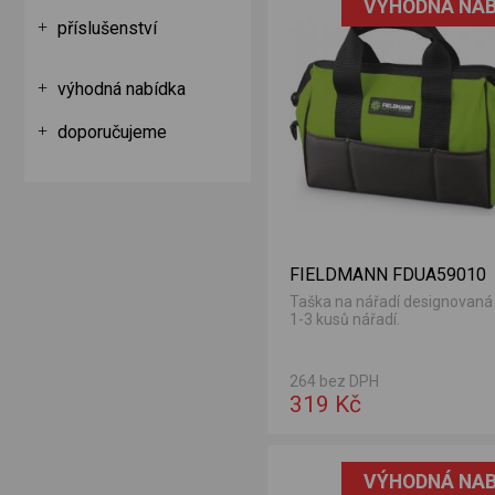
VÝHODNÁ NAB
příslušenství
výhodná nabídka
doporučujeme
FIELDMANN FDUA59010
Taška na nářadí designovaná
1-3 kusů nářadí.
264 bez DPH
319 Kč
VÝHODNÁ NAB