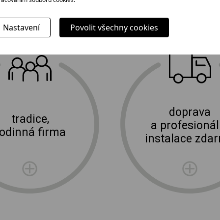
Nastavení
Povolit všechny cookies
Proč jít k nám?
E-shop Elektro Burian
doprava
tradice,
a profesionál
rodinná firma
instalace zda