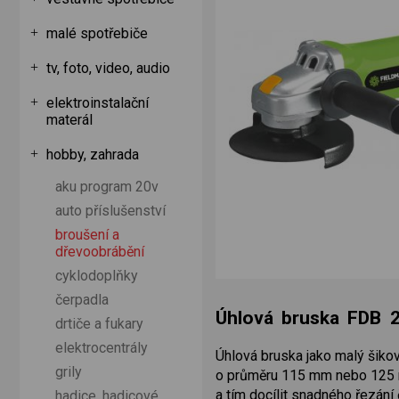
malé spotřebiče
tv, foto, video, audio
elektroinstalační
materál
hobby, zahrada
aku program 20v
auto příslušenství
broušení a
dřevoobrábění
cyklodoplňky
čerpadla
Úhlová bruska FDB 
drtiče a fukary
elektrocentrály
Úhlová bruska jako malý šiko
grily
o průměru 115 mm nebo 125 mm
a tím docílit snadného řezání 
hadice, hadicové