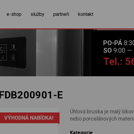
zobrazit obsah košíku
e-shop
služby
partneři
kontakt
PO-PÁ
8:3
SO
9:00 — 
Tel.: 
FDB200901-E
Úhlová bruska je malý šiko
VÝHODNÁ NABÍDKA!
nebo porcelánových materiá
Kategorie