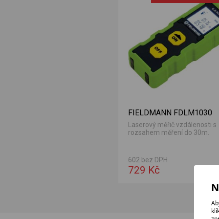
FIELDMANN FDLM1030
Laserový měřič vzdálenosti s
rozsahem měření do 30m.
602 bez DPH
729 Kč
N
Ab
kl
zp