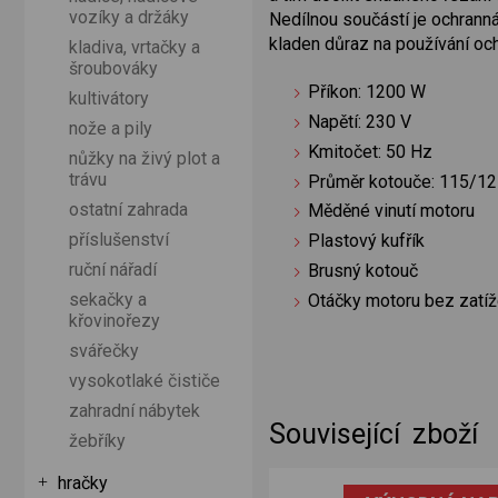
vozíky a držáky
Nedílnou součástí je ochranná
kladen důraz na používání och
kladiva, vrtačky a
šroubováky
Příkon: 1200 W
kultivátory
Napětí: 230 V
nože a pily
Kmitočet: 50 Hz
nůžky na živý plot a
trávu
Průměr kotouče: 115/1
ostatní zahrada
Měděné vinutí motoru
příslušenství
Plastový kufřík
ruční nářadí
Brusný kotouč
sekačky a
Otáčky motoru bez zatíž
křovinořezy
svářečky
vysokotlaké čističe
zahradní nábytek
Související zboží
žebříky
hračky