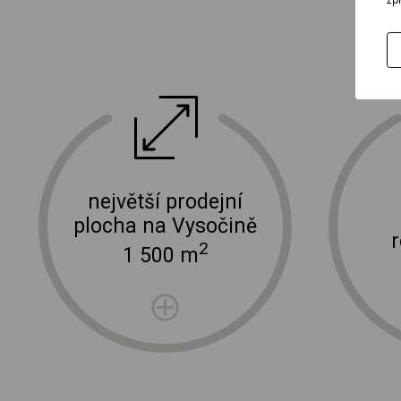
ektro
doprava a instalace elektro zařízení
největší prodejní
plocha na Vysočině
2
1 500 m