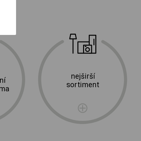
nejširší
ní
sortiment
rma