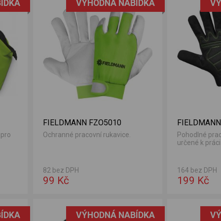
ÍDKA
VÝHODNÁ NABÍDKA
VÝ
FIELDMANN FZO5010
FIELDMANN
 pro
Ochranné pracovní rukavice.
Pohodlné prac
určené k práci 
82 bez DPH
164 bez DPH
99 Kč
199 Kč
ÍDKA
VÝHODNÁ NABÍDKA
VÝ