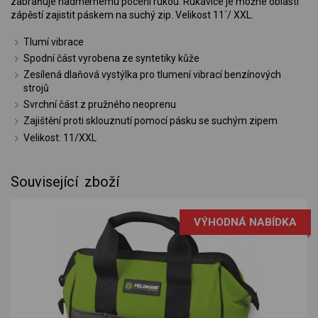
zabraňuje nadměrnému pocení rukou. Rukavice je možné oblasti
zápěstí zajistit páskem na suchý zip. Velikost 11´/ XXL.
Tlumí vibrace
Spodní část vyrobena ze syntetiky kůže
Zesílená dlaňová vystýlka pro tlumení vibrací benzínových
strojů
Svrchní část z pružného neoprenu
Zajištění proti sklouznutí pomocí pásku se suchým zipem
Velikost: 11/XXL
Související zboží
VÝHODNÁ NABÍDKA