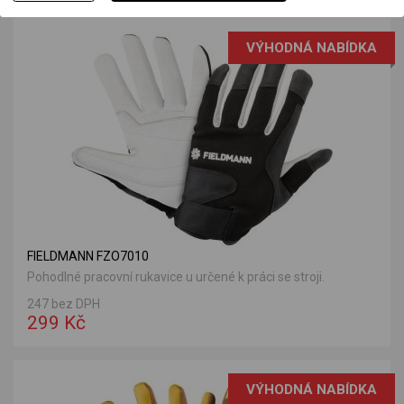
VÝHODNÁ NABÍDKA
FIELDMANN FZO7010
Pohodlné pracovní rukavice u určené k práci se stroji.
247 bez DPH
299 Kč
VÝHODNÁ NABÍDKA