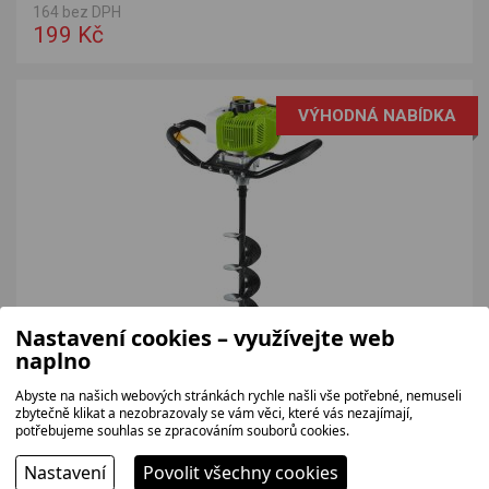
164 bez DPH
199 Kč
VÝHODNÁ NABÍDKA
Nastavení cookies – využívejte web
naplno
FIELDMANN FZPV5005-B
Zemní vrták je spolehlivý nástroj pro všechny, kteří hledají
Abyste na našich webových stránkách rychle našli vše potřebné, nemuseli
účinné a jednoduché řešení pro práci na...
zbytečně klikat a nezobrazovaly se vám věci, které vás nezajímají,
potřebujeme souhlas se zpracováním souborů cookies.
2 479 bez DPH
2 999 Kč
Nastavení
Povolit všechny cookies