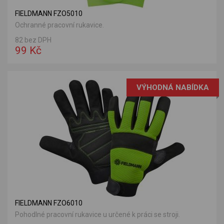
FIELDMANN FZO5010
Ochranné pracovní rukavice.
82 bez DPH
99 Kč
VÝHODNÁ NABÍDKA
FIELDMANN FZO6010
Pohodlné pracovní rukavice u určené k práci se stroji.