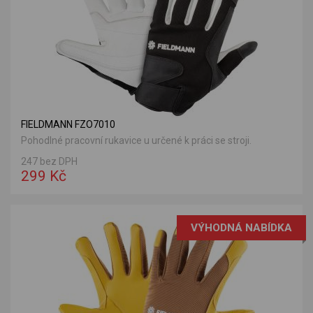
FIELDMANN FZO7010
Pohodlné pracovní rukavice u určené k práci se stroji.
247 bez DPH
299 Kč
VÝHODNÁ NABÍDKA