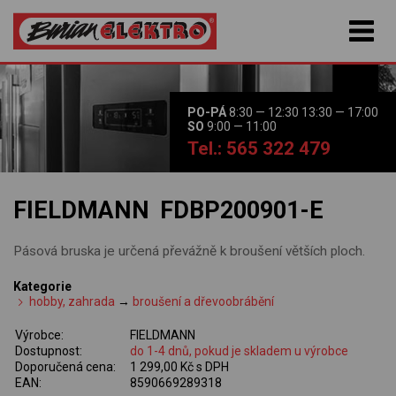
PO-PÁ
8:30 — 12:30 13:30 — 17:00
SO
9:00 — 11:00
Tel.: 565 322 479
FIELDMANN FDBP200901-E
Pásová bruska je určená převážně k broušení větších ploch.
Kategorie
hobby, zahrada
→
broušení a dřevoobrábění
Výrobce:
FIELDMANN
Dostupnost:
do 1-4 dnů, pokud je skladem u výrobce
Doporučená cena:
1 299,00 Kč s DPH
EAN:
8590669289318