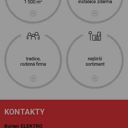
2
instalace zdarma
1 500 m
tradice,
nejširší
rodinná firma
sortiment
KONTAKTY
Burian ELEKTRO