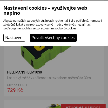
Nastavení cookies – využívejte web
naplno
VÝHODNÁ NABÍDKA
Abyste na našich webových stránkách rychle našli vše potřebné, nemuseli
zbytečně klikat a nezobrazovaly se vám věci, které vás nezajímají,
potřebujeme souhlas se zpracováním souborů cookies.
Nastavení
Povolit všechny cookies
FIELDMANN FDLM1030
Laserový měřič vzdálenosti s rozsahem měření do 30m.
602 bez DPH
729 Kč
VÝHODNÁ NABÍDKA