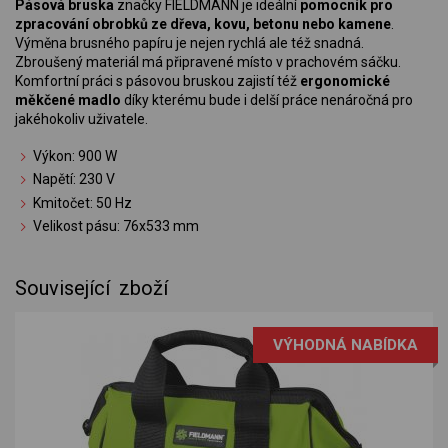
Pásová bruska
značky FIELDMANN je ideální
pomocník pro
zpracování obrobků ze dřeva, kovu, betonu nebo kamene
.
Výměna brusného papíru je nejen rychlá ale též snadná.
Zbroušený materiál má připravené místo v prachovém sáčku.
Komfortní práci s pásovou bruskou zajistí též
ergonomické
měkčené madlo
díky kterému bude i delší práce nenáročná pro
jakéhokoliv uživatele.
Výkon: 900 W
Napětí: 230 V
Kmitočet: 50 Hz
Velikost pásu: 76x533 mm
Související zboží
VÝHODNÁ NABÍDKA