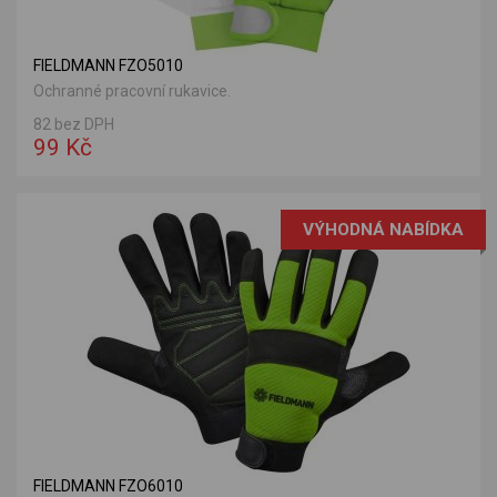
FIELDMANN FZO5010
Ochranné pracovní rukavice.
82 bez DPH
99 Kč
VÝHODNÁ NABÍDKA
FIELDMANN FZO6010