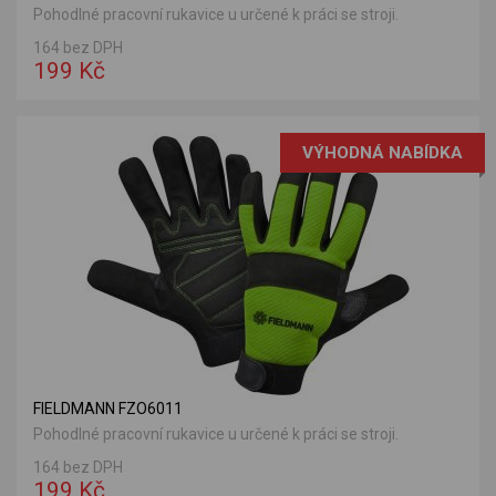
Pohodlné pracovní rukavice u určené k práci se stroji.
164 bez DPH
199 Kč
VÝHODNÁ NABÍDKA
FIELDMANN FZO6011
Pohodlné pracovní rukavice u určené k práci se stroji.
164 bez DPH
199 Kč