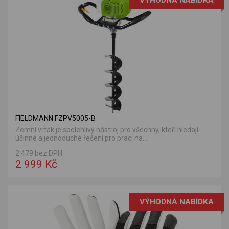
FIELDMANN FZPV5005-B
Zemní vrták je spolehlivý nástroj pro všechny, kteří hledají
účinné a jednoduché řešení pro práci na...
2 479 bez DPH
2 999 Kč
VÝHODNÁ NABÍDKA