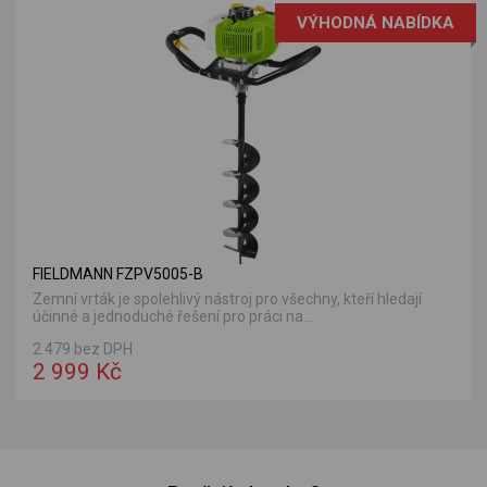
VÝHODNÁ NABÍDKA
FIELDMANN FZPV5005-B
Zemní vrták je spolehlivý nástroj pro všechny, kteří hledají
účinné a jednoduché řešení pro práci na...
2 479 bez DPH
2 999 Kč