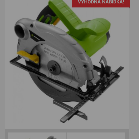
VÝHODNÁ NABÍDKA!