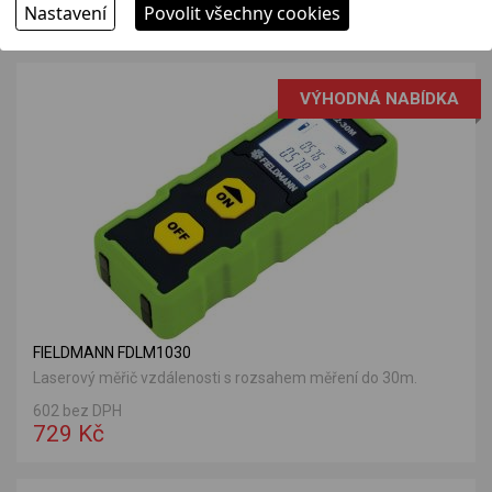
Nastavení
Povolit všechny cookies
199 Kč
VÝHODNÁ NABÍDKA
FIELDMANN FDLM1030
Laserový měřič vzdálenosti s rozsahem měření do 30m.
602 bez DPH
729 Kč