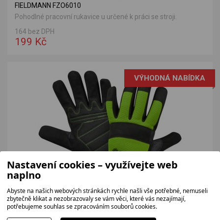
FIELDMANN FZO6010
Pohodlné pracovní rukavice u určené k práci se stroji.
164 bez DPH
199 Kč
VÝHODNÁ NABÍDKA
Nastavení cookies – využívejte web
naplno
Abyste na našich webových stránkách rychle našli vše potřebné, nemuseli
FIELDMANN FZO6011
zbytečně klikat a nezobrazovaly se vám věci, které vás nezajímají,
Pohodlné pracovní rukavice u určené k práci se stroji.
potřebujeme souhlas se zpracováním souborů cookies.
164 bez DPH