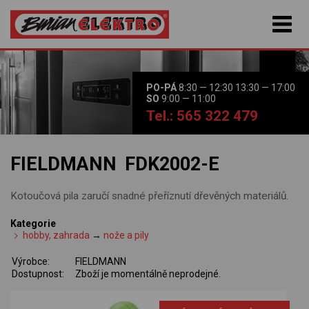
PO-PÁ
8:30 — 12:30 13:30 — 17:00
SO
9:00 — 11:00
Tel.: 565 322 479
FIELDMANN FDK2002-E
Kotoučová pila zaručí snadné přeříznutí dřevěných materiálů.
Kategorie
hobby, zahrada
→
nože a pily
Výrobce:
FIELDMANN
Dostupnost:
Zboží je momentálně neprodejné.