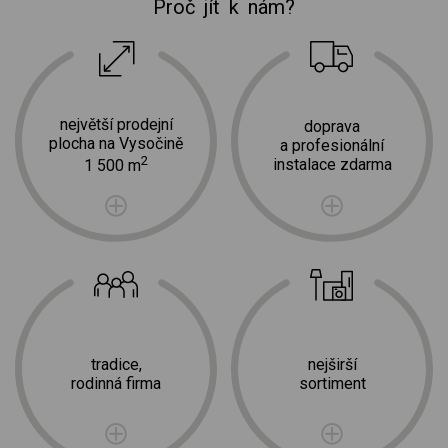
Proč jít k nám?
největší prodejní
doprava
plocha na Vysočině
a profesionální
2
instalace zdarma
1 500 m
tradice,
nejširší
rodinná firma
sortiment