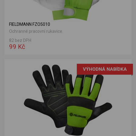
FIELDMANN FZO5010
Ochranné pracovní rukavice.
82 bez DPH
99 Kč
VÝHODNÁ NABÍDKA