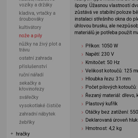
vozíky a držáky
špony. Úžasnou vlastností dvou
zůstává ve stabilní poloze bě
kladiva, vrtačky a
šroubováky
instalaci střešního okna do p
úhlovou brusku, ale nezpůsobí
kultivátory
materiálů je potřeba použít ma
nože a pily
nůžky na živý plot a
Příkon: 1050 W
trávu
Napětí: 230 V
ostatní zahrada
Kmitočet: 50 Hz
příslušenství
Velikost kotoučů: 125 
ruční nářadí
Hloubka řezu: 31 mm
sekačky a
Počet pilových kotoučů:
křovinořezy
Řezaný materiál: dřevo, 
svářečky
Plastový kufřík
vysokotlaké čističe
Otáčky bez zatížení: 550
zahradní nábytek
Deklarovaná úroveň hluk
žebříky
Hmotnost: 4,2 kg
hračky