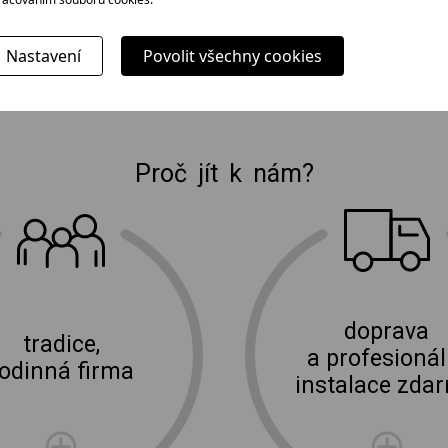
2 999 Kč
Nastavení
Povolit všechny cookies
Proč jít k nám?
E-shop Elektro Burian
doprava
tradice,
a profesionál
rodinná firma
instalace zda