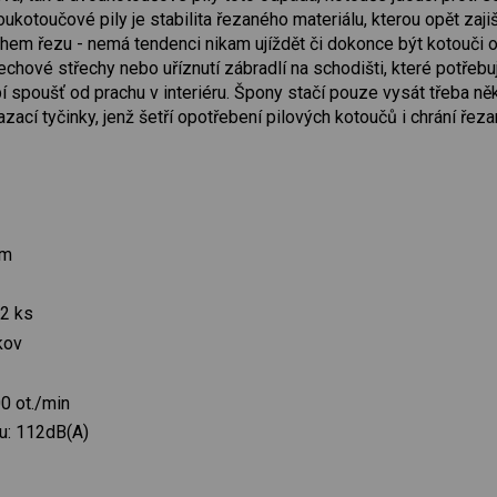
kotoučové pily je stabilita řezaného materiálu, kterou opět zajišť
hem řezu - nemá tendenci nikam ujíždět či dokonce být kotouči od
lechové střechy nebo uříznutí zábradlí na schodišti, které potřeb
 spoušť od prachu v interiéru. Špony stačí pouze vysát třeba ně
zací tyčinky, jenž šetří opotřebení pilových kotoučů i chrání řeza
mm
 2 ks
kov
0 ot./min
u: 112dB(A)