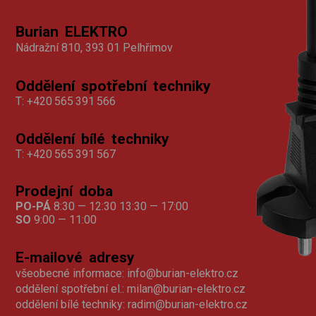
Burian ELEKTRO
Nádražní 810, 393 01 Pelhřimov
Oddělení spotřební techniky
T:
+420 565 391 566
Oddělení bílé techniky
T:
+420 565 391 567
Prodejní doba
PO-PÁ
8:30 — 12:30 13:30 — 17:00
SO
9:00 — 11:00
E-mailové adresy
všeobecné informace:
info@burian-elektro.cz
oddělení spotřební el.:
milan@burian-elektro.cz
oddělení bílé techniky:
radim@burian-elektro.cz