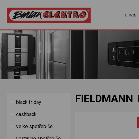
o nás
FIELDMANN 
black friday
cashback
velké spotřebiče
vestavné spotřebiče