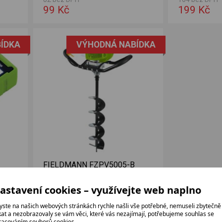
99 Kč
199 Kč
ÍDKA
VÝHODNÁ NABÍDKA
FIELDMANN FZPV5005-B
Zemní vrták je spolehlivý nástroj
pro všechny, kteří hledají účinné a
astavení cookies – využívejte web naplno
jednoduché řešení pro práci na...
yste na našich webových stránkách rychle našli vše potřebné, nemuseli zbytečně
2 479 bez DPH
ikat a nezobrazovaly se vám věci, které vás nezajímají, potřebujeme souhlas se
racováním souborů cookies.