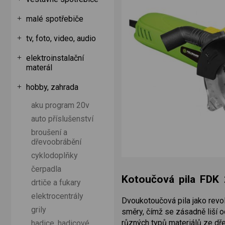
malé spotřebiče
tv, foto, video, audio
elektroinstalační
materál
hobby, zahrada
aku program 20v
auto příslušenství
broušení a
dřevoobrábění
cyklodoplňky
čerpadla
Kotoučová pila FDK
drtiče a fukary
elektrocentrály
Dvoukotoučová pila jako revol
grily
směry, čímž se zásadně liší o
různých typů materiálů ze dře
hadice, hadicové