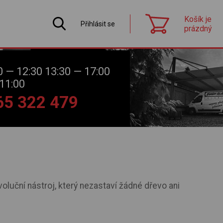
Košík je
Přihlásit se
prázdný
0 — 12:30 13:30 — 17:00
11:00
565 322 479
oluční nástroj, který nezastaví žádné dřevo ani