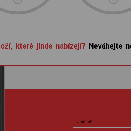
oží, které jinde nabízejí?
Neváhejte ná