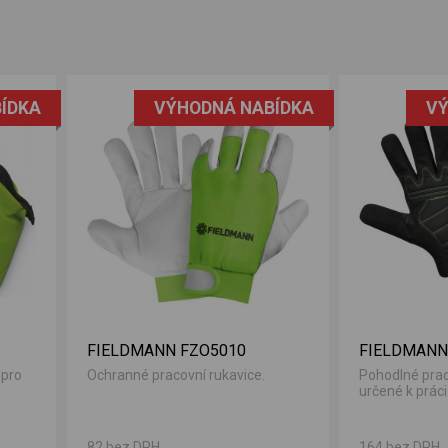
ÍDKA
VÝHODNÁ NABÍDKA
VÝ
FIELDMANN FZO5010
FIELDMANN
 pro
Ochranné pracovní rukavice.
Pohodlné prac
určené k práci 
82 bez DPH
164 bez DPH