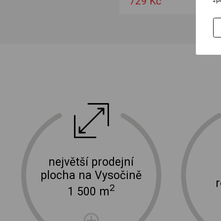
729 Kč
ektro
doprava a instalace elektro zařízení
největší prodejní
plocha na Vysočině
2
1 500 m