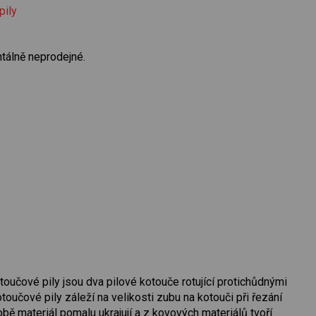
pily
tálně neprodejné.
toučové pily jsou dva pilové kotouče rotující protichůdnými
učové pily záleží na velikosti zubu na kotouči při řezání
bě materiál pomalu ukrajují a z kovových materiálů tvoří