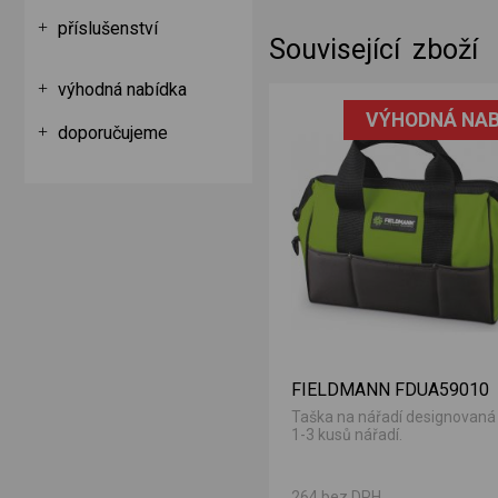
příslušenství
Související zboží
výhodná nabídka
VÝHODNÁ NAB
doporučujeme
FIELDMANN FDUA59010
Taška na nářadí designovaná
1-3 kusů nářadí.
264 bez DPH