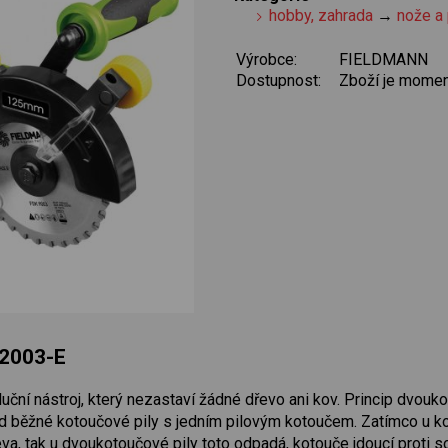
hobby, zahrada
→
nože a 
Výrobce:
FIELDMANN
Dostupnost:
Zboží je momen
 2003-E
uční nástroj, který nezastaví žádné dřevo ani kov. Princip dvouko
d běžné kotoučové pily s jedním pilovým kotoučem. Zatímco u koto
va, tak u dvoukotoučové pily toto odpadá, kotouče jdoucí proti so