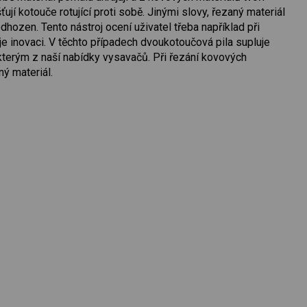
ují kotouče rotující proti sobě. Jinými slovy, řezaný materiál
hozen. Tento nástroj ocení uživatel třeba například při
uje inovaci. V těchto případech dvoukotoučová pila supluje
kterým z naší nabídky vysavačů. Při řezání kovových
ný materiál.