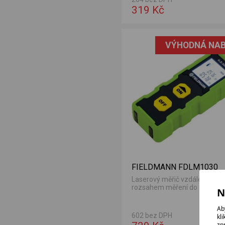
319 Kč
VÝHODNÁ NAB
FIELDMANN FDLM1030
Laserový měřič vzdálenosti s
rozsahem měření do 30m.
N
Ab
602 bez DPH
kl
zp