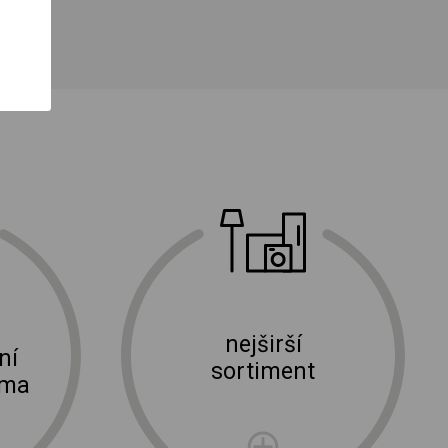
nejširší
ní
sortiment
rma