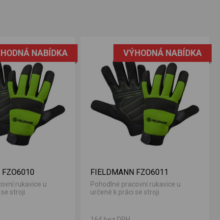
HODNÁ NABÍDKA
VÝHODNÁ NABÍDKA
 FZO6010
FIELDMANN FZO6011
ovní rukavice u
Pohodlné pracovní rukavice u
se stroji.
určené k práci se stroji.
164 bez DPH