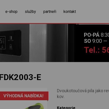
zobrazit obsah košíku
e-shop
služby
partneři
kontakt
PO-PÁ
8:3
SO
9:00 — 
Tel.: 
FDK2003-E
Dvoukotoučová pila jako rev
VÝHODNÁ NABÍDKA!
kov.
Kategorie