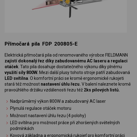
Přímočará pila FDP 200805-E
Elektrická přímočará pila od renomovaného výrobce FIELDMANN
zajistí dokonalý řez díky zabudovanému AC laseru a regulaci
otáček
. Tato pila dosahuje dostatečného výkonu díky plnému
využití síly 800W.
Mezi další plusy tohoto stroje patří zabudovaná
LED svítilna
. O komfortní práci se kromě ergonomické rukojeti
stará též možnost
nastavení úhlu řezu.
V balení naleznete kromě
pravoúhlého držáku vzdálenosti řezu též
2ks pilových listů.
Nadprůměrný výkon 800W a zabudovaný AC laser
Plynulá regulace otáček motoru
Možnost nastavení úhlu řezu (4 polohy)
LED svítilna pro možnost práce při zhoršených světelných
podmínkách
Kovová základna a ergonomická rukojeť pro komfortní práci