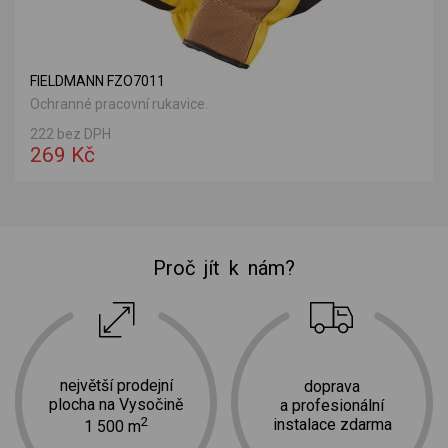
FIELDMANN FZO7011
Ochranné pracovní rukavice.
222 bez DPH
269 Kč
Proč jít k nám?
největší prodejní
doprava
plocha na Vysočině
a profesionální
2
instalace zdarma
1 500 m