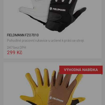
FIELDMANN FZO7010
Pohodlné pracovní rukavice u určené k práci se stroji.
247 bez DPH
299 Kč
VÝHODNÁ NABÍDKA