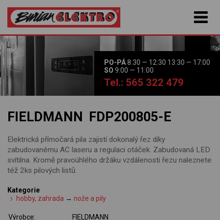
PO-PÁ
8:30 — 12:30 13:30 — 17:00
SO
9:00 — 11:00
Tel.: 565 322 479
FIELDMANN FDP200805-E
Elektrická přímočará pila zajistí dokonalý řez díky
zabudovanému AC laseru a regulaci otáček. Zabudovaná LED
svítilna. Kromě pravoúhlého držáku vzdálenosti řezu naleznete
též 2ks pilových listů.
Kategorie
hobby, zahrada
→
nože a pily
Výrobce:
FIELDMANN