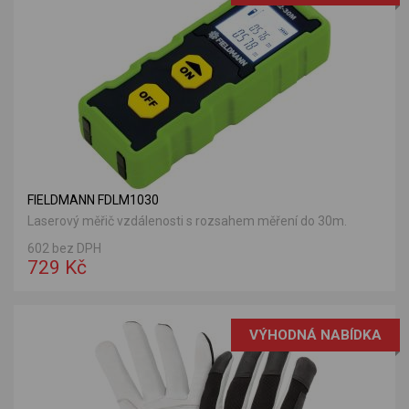
FIELDMANN FDLM1030
Laserový měřič vzdálenosti s rozsahem měření do 30m.
602 bez DPH
729 Kč
VÝHODNÁ NABÍDKA