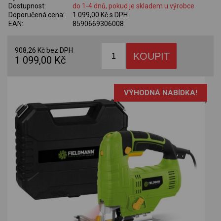
Dostupnost:
do 1-4 dnů, pokud je skladem u výrobce
Doporučená cena:
1 099,00 Kč s DPH
EAN:
8590669306008
908,26 Kč bez DPH
1 099,00 Kč
VÝHODNÁ NABÍDKA!