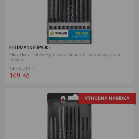
FIELDMANN FDP9001
Pilové listy T-dřevo+ potěší každého kutila při jeho práci se
dřevem.
140 bez DPH
169 Kč
VÝHODNÁ NABÍDKA