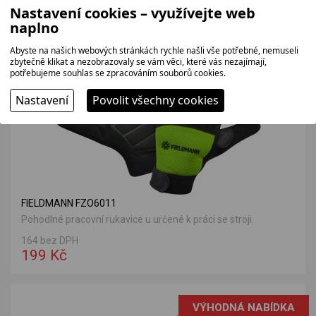
Nastavení cookies – využívejte web
naplno
VÝHODNÁ NABÍDKA
Abyste na našich webových stránkách rychle našli vše potřebné, nemuseli
zbytečně klikat a nezobrazovaly se vám věci, které vás nezajímají,
potřebujeme souhlas se zpracováním souborů cookies.
Nastavení
Povolit všechny cookies
FIELDMANN FZO6011
Pohodlné pracovní rukavice u určené k práci se stroji.
164 bez DPH
199 Kč
VÝHODNÁ NABÍDKA