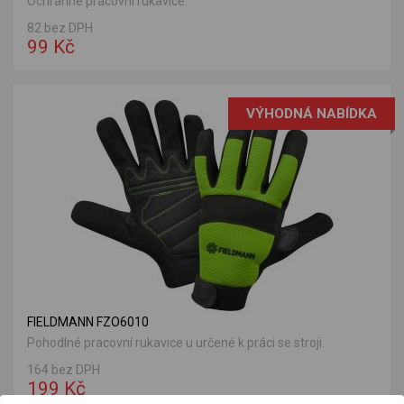
Ochranné pracovní rukavice.
82 bez DPH
99 Kč
VÝHODNÁ NABÍDKA
FIELDMANN FZO6010
Pohodlné pracovní rukavice u určené k práci se stroji.
164 bez DPH
199 Kč