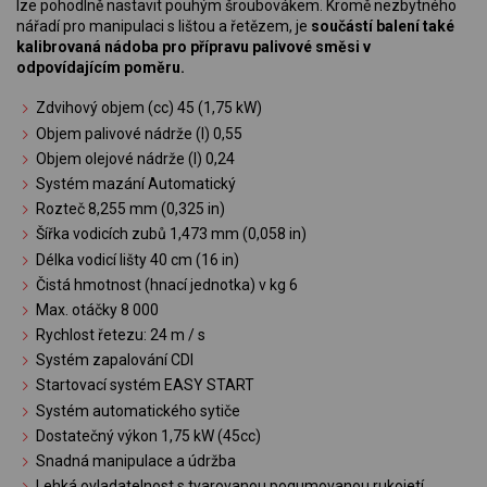
lze pohodlně nastavit pouhým šroubovákem. Kromě nezbytného
nářadí pro manipulaci s lištou a řetězem, je
součástí balení také
kalibrovaná nádoba pro přípravu palivové směsi v
odpovídajícím poměru.
Zdvihový objem (cc) 45 (1,75 kW)
Objem palivové nádrže (l) 0,55
Objem olejové nádrže (l) 0,24
Systém mazání Automatický
Rozteč 8,255 mm (0,325 in)
Šířka vodicích zubů 1,473 mm (0,058 in)
Délka vodicí lišty 40 cm (16 in)
Čistá hmotnost (hnací jednotka) v kg 6
Max. otáčky 8 000
Rychlost řetezu: 24 m / s
Systém zapalování CDI
Startovací systém EASY START
Systém automatického sytiče
Dostatečný výkon 1,75 kW (45cc)
Snadná manipulace a údržba
Lehká ovladatelnost s tvarovanou pogumovanou rukojetí