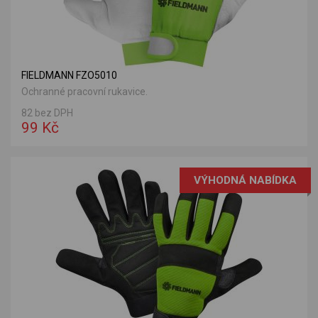
FIELDMANN FZO5010
Ochranné pracovní rukavice.
82 bez DPH
99 Kč
VÝHODNÁ NABÍDKA