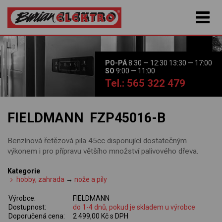
PO-PÁ
8:30 — 12:30 13:30 — 17:00
SO
9:00 — 11:00
Tel.: 565 322 479
FIELDMANN FZP45016-B
Benzínová řetězová pila 45cc disponující dostatečným
výkonem i pro přípravu většího množství palivového dřeva.
Kategorie
hobby, zahrada
→
nože a pily
Výrobce:
FIELDMANN
Dostupnost:
do 1-4 dnů, pokud je skladem u výrobce
Doporučená cena:
2 499,00 Kč s DPH