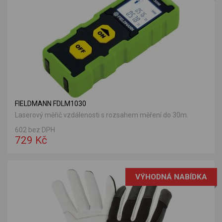
FIELDMANN FDLM1030
Laserový měřič vzdálenosti s rozsahem měření do 30m.
602 bez DPH
729 Kč
VÝHODNÁ NABÍDKA