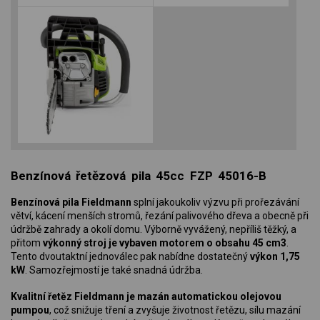
Benzínová řetězová pila 45cc FZP 45016-B
Benzínová pila Fieldmann
splní jakoukoliv výzvu při prořezávání
větví, kácení menších stromů, řezání palivového dřeva a obecně při
údržbě zahrady a okolí domu. Výborně vyvážený, nepříliš těžký, a
přitom
výkonný stroj je vybaven motorem o obsahu 45 cm3
.
Tento dvoutaktní jednoválec pak nabídne dostatečný
výkon 1,75
kW
. Samozřejmostí je také snadná údržba.
Kvalitní řetěz Fieldmann je mazán automatickou olejovou
pumpou
, což snižuje tření a zvyšuje životnost řetězu, sílu mazání