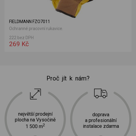
FIELDMANN FZO7011
Ochranné pracovní rukavice.
222 bez DPH
269 Kč
Proč jít k nám?
největší prodejní
doprava
plocha na Vysočině
a profesionální
2
instalace zdarma
1 500 m