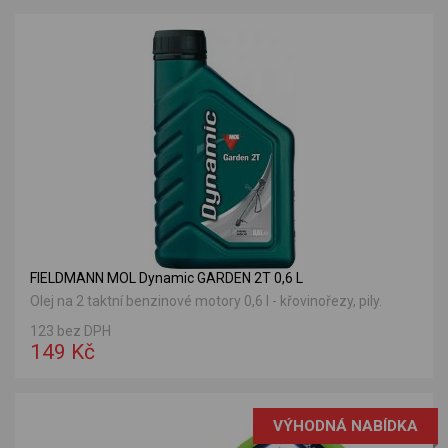
FIELDMANN MOL Dynamic GARDEN 2T 0,6 L
Olej na 2 taktní benzinové motory 0,6 l - křovinořezy, pily.
123 bez DPH
149 Kč
VÝHODNÁ NABÍDKA