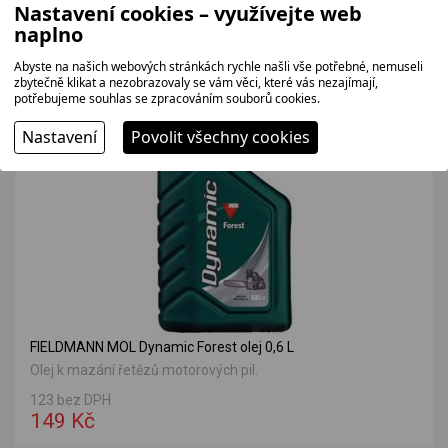
Nastavení cookies – využívejte web
164 bez DPH
naplno
199 Kč
Abyste na našich webových stránkách rychle našli vše potřebné, nemuseli
zbytečně klikat a nezobrazovaly se vám věci, které vás nezajímají,
potřebujeme souhlas se zpracováním souborů cookies.
Nastavení
Povolit všechny cookies
FIELDMANN MOL Dynamic Forest olej 0,6 L
Olej k mazání řetězů motorových pil.
123 bez DPH
149 Kč