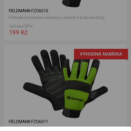
FIELDMANN FZO6010
Pohodlné pracovní rukavice u určené k práci se stroji.
164 bez DPH
199 Kč
VÝHODNÁ NABÍDKA
FIELDMANN FZO6011
Pohodlné pracovní rukavice u určené k práci se stroji.