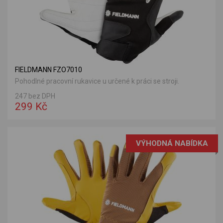
FIELDMANN FZO7010
Pohodlné pracovní rukavice u určené k práci se stroji.
247 bez DPH
299 Kč
VÝHODNÁ NABÍDKA