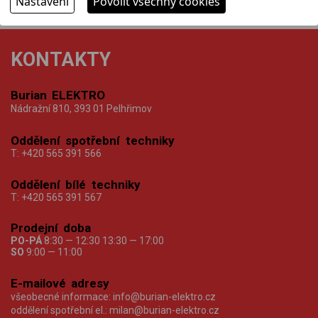
Nastavení
Povolit všechny cookies
KONTAKTY
Burian ELEKTRO
Nádražní 810, 393 01 Pelhřimov
Oddělení spotřební techniky
T:
+420 565 391 566
Oddělení bílé techniky
T:
+420 565 391 567
Prodejní doba
PO-PÁ
8:30 — 12:30 13:30 — 17:00
SO
9:00 — 11:00
E-mailové adresy
všeobecné informace:
info@burian-elektro.cz
oddělení spotřební el.:
milan@burian-elektro.cz