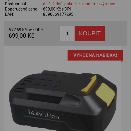
Dostupnost:
do 1-4 dnů, pokud je skladem u výrobce
Doporučená cena:
699,00 Kč s DPH
EAN:
8590669177295
577,69 Kč bez DPH
699,00 Kč
VÝHODNÁ NABÍDKA!