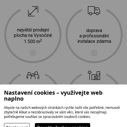
největší prodejní
doprava
plocha na Vysočině
a profesionální
2
instalace zdarma
1 500 m
Nastavení cookies – využívejte web
naplno
tradice,
nejširší
rodinná firma
sortiment
Abyste na našich webových stránkách rychle našli vše potřebné, nemuseli
zbytečně klikat a nezobrazovaly se vám věci, které vás nezajímají,
potřebujeme souhlas se zpracováním souborů cookies.