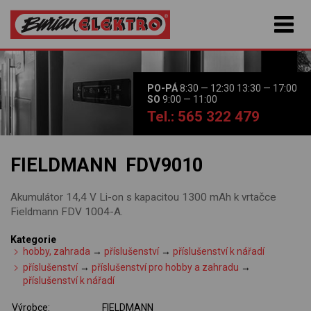
PO-PÁ
8:30 — 12:30 13:30 — 17:00
SO
9:00 — 11:00
Tel.: 565 322 479
FIELDMANN FDV9010
Akumulátor 14,4 V Li-on s kapacitou 1300 mAh k vrtačce
Fieldmann FDV 1004-A.
Kategorie
hobby, zahrada
→
příslušenství
→
příslušenství k nářadí
příslušenství
→
příslušenství pro hobby a zahradu
→
příslušenství k nářadí
Výrobce:
FIELDMANN