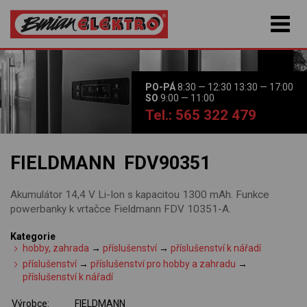
PO-PÁ
8:30 — 12:30 13:30 — 17:00
SO
9:00 — 11:00
Tel.: 565 322 479
FIELDMANN FDV90351
Akumulátor 14,4 V Li-Ion s kapacitou 1300 mAh. Funkce
powerbanky k vrtačce Fieldmann FDV 10351-A.
Kategorie
hobby, zahrada
→
příslušenství
→
příslušenství k nářadí
příslušenství
→
příslušenství pro hobby a zahradu
→
příslušenství k nářadí
Výrobce:
FIELDMANN