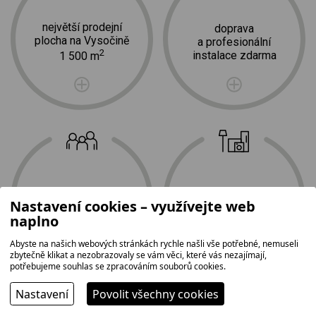
největší prodejní
doprava
plocha na Vysočině
a profesionální
2
instalace zdarma
1 500 m
tradice,
nejširší
Nastavení cookies – využívejte web
rodinná firma
sortiment
naplno
Abyste na našich webových stránkách rychle našli vše potřebné, nemuseli
zbytečně klikat a nezobrazovaly se vám věci, které vás nezajímají,
potřebujeme souhlas se zpracováním souborů cookies.
Nastavení
Povolit všechny cookies