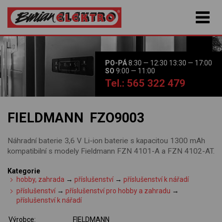
PO-PÁ
8:30 — 12:30 13:30 — 17:00
SO
9:00 — 11:00
Tel.: 565 322 479
FIELDMANN FZO9003
Náhradní baterie 3,6 V Li-ion baterie s kapacitou 1300 mAh
kompatibilní s modely Fieldmann FZN 4101-A a FZN 4102-AT.
Kategorie
hobby, zahrada
→
příslušenství
→
příslušenství k nářadí
příslušenství
→
příslušenství pro hobby a zahradu
→
příslušenství k nářadí
Výrobce:
FIELDMANN