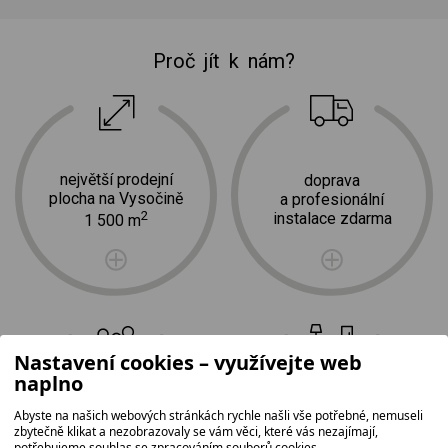
Proč jít k nám?
největší prodejní
doprava
plocha na Vysočině
a profesionální
2
instalace zdarma
1 500 m
Nastavení cookies – využívejte web
naplno
Abyste na našich webových stránkách rychle našli vše potřebné, nemuseli
tradice,
nejširší
zbytečně klikat a nezobrazovaly se vám věci, které vás nezajímají,
rodinná firma
sortiment
potřebujeme souhlas se zpracováním souborů cookies.