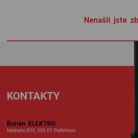
Nenašli jste zb
KONTAKTY
Burian ELEKTRO
Nádražní 810, 393 01 Pelhřimov