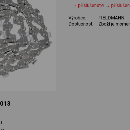
příslušenství
→
příslušen
Výrobce:
FIELDMANN
Dostupnost:
Zboží je momen
9013
40