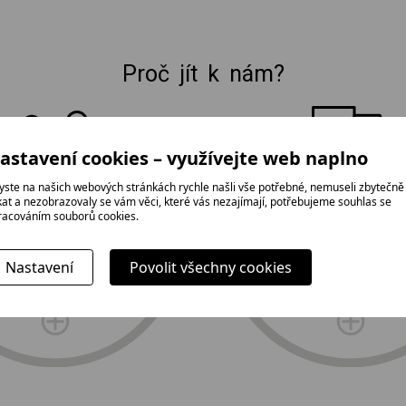
Proč jít k nám?
E-shop Elektro Burian
astavení cookies – využívejte web naplno
yste na našich webových stránkách rychle našli vše potřebné, nemuseli zbytečně
ikat a nezobrazovaly se vám věci, které vás nezajímají, potřebujeme souhlas se
doprava
racováním souborů cookies.
tradice,
a profesionál
rodinná firma
instalace zda
Nastavení
Povolit všechny cookies