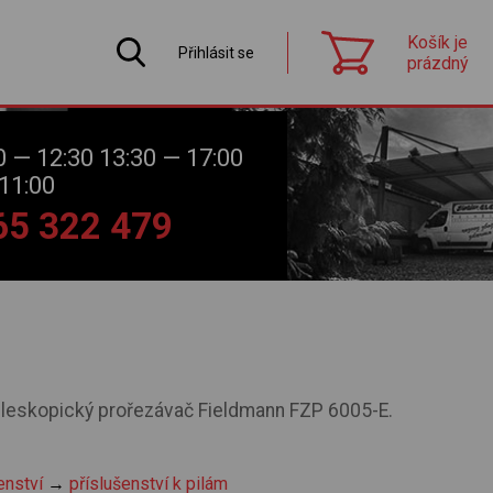
Košík je
Přihlásit se
prázdný
0 — 12:30 13:30 — 17:00
11:00
565 322 479
eleskopický prořezávač Fieldmann FZP 6005-E.
enství
→
příslušenství k pilám