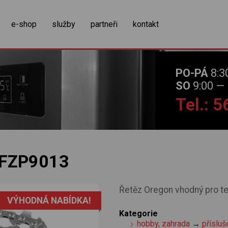
zobrazit obsah košíku
e-shop
služby
partneři
kontakt
PO-PÁ
8:3
SO
9:00 — 
Tel.: 
FZP9013
Řetěz Oregon vhodný pro t
VÝHODNÁ NABÍDKA!
Kategorie
hobby, zahrada
→
přísluš