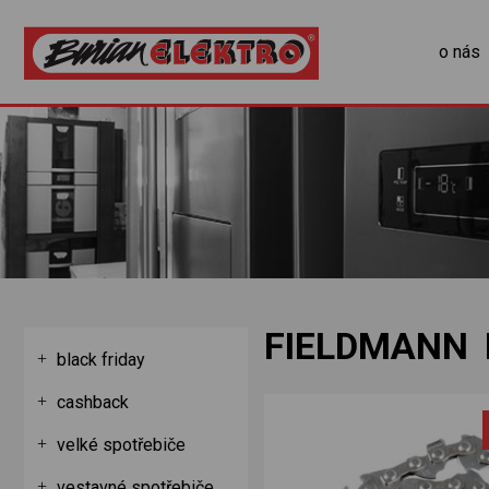
o nás
FIELDMANN 
black friday
cashback
velké spotřebiče
vestavné spotřebiče