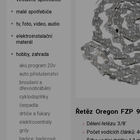
malé spotřebiče
tv, foto, video, audio
elektroinstalační
materál
hobby, zahrada
aku program 20v
auto příslušenství
broušení a
dřevoobrábění
cyklodoplňky
čerpadla
Řetěz Oregon FZP 
drtiče a fukary
elektrocentrály
Dělení řetězu: 3/8´
grily
Počet vodících článků: 
hadice, hadicové