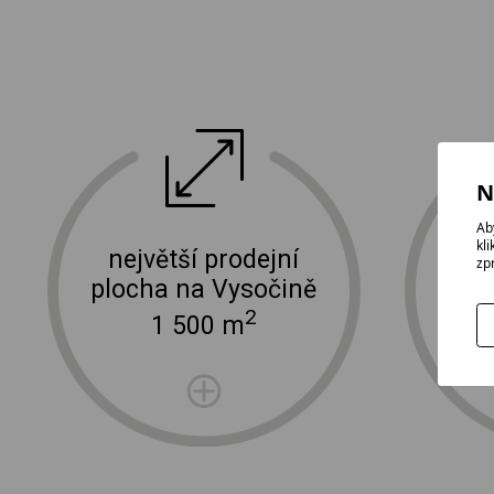
ektro
doprava a instalace elektro zařízení
N
Ab
kl
největší prodejní
zp
plocha na Vysočině
2
1 500 m