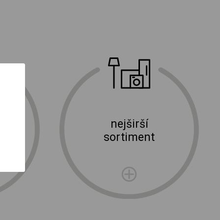
nejširší
ní
sortiment
rma