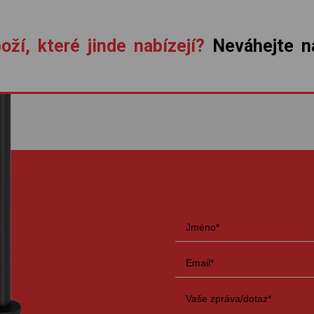
oží, které jinde nabízejí?
Neváhejte ná