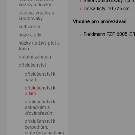
Šířka vodící drážky 1,3
vozíky a držáky
Délka lišty: 10´/25 cm
kladiva, vrtačky a
šroubováky
Vhodné pro prořezávač:
kultivátory
Fieldmann FZP 6005-E T
nože a pily
nůžky na živý plot a
trávu
ostatní zahrada
příslušenství
příslušenství k
nářadí
příslušenství k
pilám
příslušenství k
sekačkám a
křovinořezům
příslušenství k
čerpadlům,
čističům a hadicím