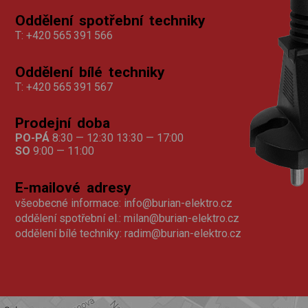
Oddělení spotřební techniky
T:
+420 565 391 566
Oddělení bílé techniky
T:
+420 565 391 567
Prodejní doba
PO-PÁ
8:30 — 12:30 13:30 — 17:00
SO
9:00 — 11:00
E-mailové adresy
všeobecné informace:
info@burian-elektro.cz
oddělení spotřební el.:
milan@burian-elektro.cz
oddělení bílé techniky:
radim@burian-elektro.cz