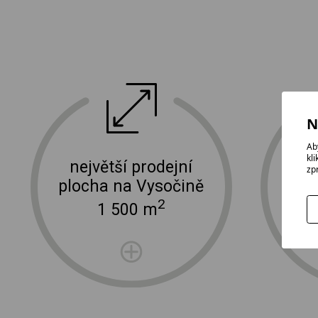
ektro
doprava a instalace elektro zařízení
N
Ab
kl
největší prodejní
zp
plocha na Vysočině
2
1 500 m