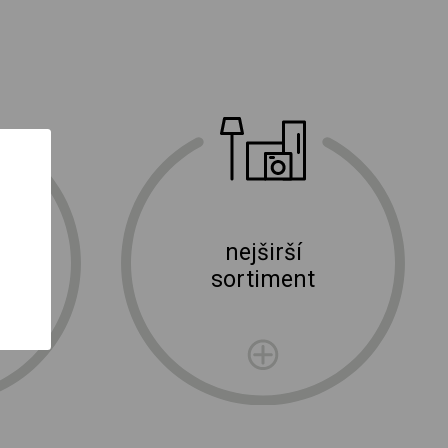
nejširší
ní
sortiment
rma