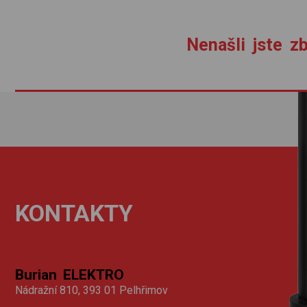
Nenašli jste zb
KONTAKTY
Burian ELEKTRO
Nádražní 810, 393 01 Pelhřimov