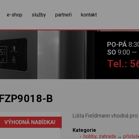
zobrazit obsah košíku
e-shop
služby
partneři
kontakt
PO-PÁ
8:3
SO
9:00 — 
Tel.: 
FZP9018-B
Lišta Fieldmann vhodná pro
VÝHODNÁ NABÍDKA!
Kategorie
hobby, zahrada
→
přísluš