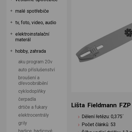
malé spotřebiče
tv, foto, video, audio
elektroinstalační
materál
hobby, zahrada
aku program 20v
auto příslušenství
broušení a
dřevoobrábění
cyklodoplňky
čerpadla
Lišta Fieldmann FZ
drtiče a fukary
elektrocentrály
Dělení řetězu: 0,375´
grily
Počet článků: 53
hadice, hadicové