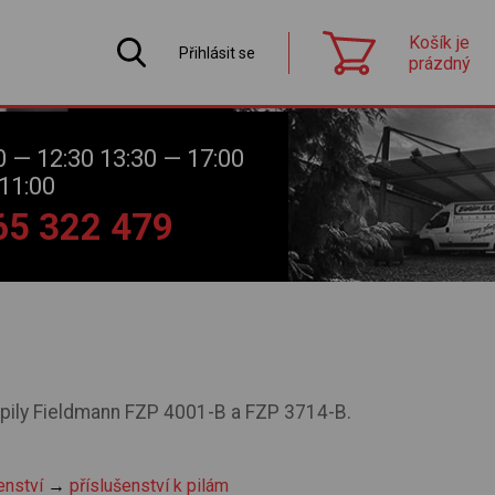
Košík je
Přihlásit se
prázdný
0 — 12:30 13:30 — 17:00
11:00
565 322 479
 pily Fieldmann FZP 4001-B a FZP 3714-B.
enství
→
příslušenství k pilám