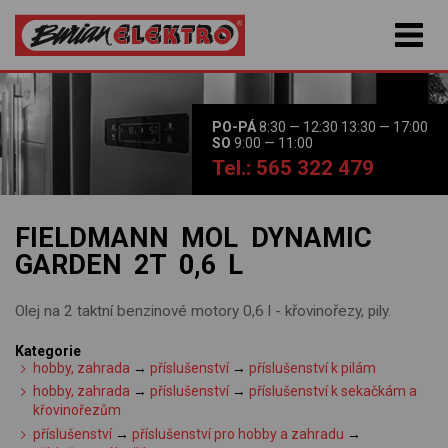
PO-PÁ
8:30 — 12:30 13:30 — 17:00
SO
9:00 — 11:00
Tel.: 565 322 479
FIELDMANN MOL DYNAMIC
GARDEN 2T 0,6 L
Olej na 2 taktní benzinové motory 0,6 l - křovinořezy, pily.
Kategorie
hobby, zahrada
→
příslušenství
→
příslušenství k pilám
hobby, zahrada
→
příslušenství
→
příslušenství k sekačkám a
křovinořezům
příslušenství
→
příslušenství pro hobby a zahradu
→