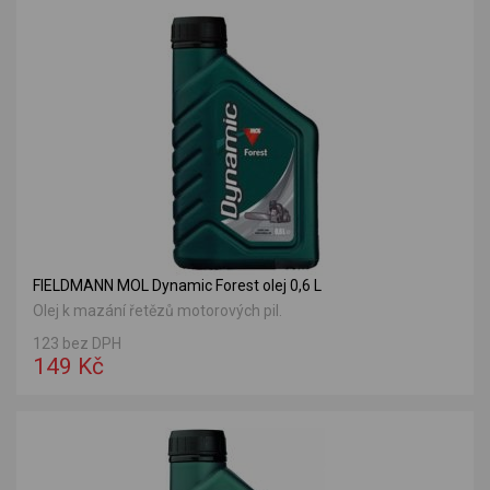
FIELDMANN MOL Dynamic Forest olej 0,6 L
Olej k mazání řetězů motorových pil.
123 bez DPH
149 Kč