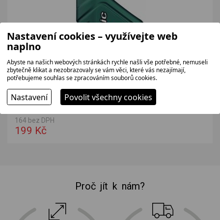
Nastavení cookies – využívejte web
naplno
Abyste na našich webových stránkách rychle našli vše potřebné, nemuseli
zbytečně klikat a nezobrazovaly se vám věci, které vás nezajímají,
potřebujeme souhlas se zpracováním souborů cookies.
FIELDMANN MOL Dynamic G. 4T 10W-30 0,6 L
Nastavení
Povolit všechny cookies
Olej na 4 taktní motory 0,6 l /- sekačky, frézy.
164 bez DPH
199 Kč
Proč jít k nám?