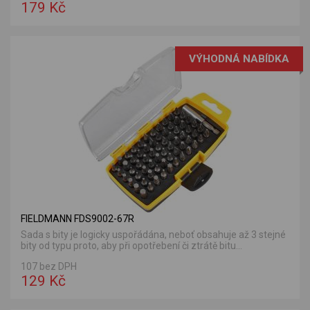
179 Kč
VÝHODNÁ NABÍDKA
FIELDMANN FDS9002-67R
Sada s bity je logicky uspořádána, neboť obsahuje až 3 stejné
bity od typu proto, aby při opotřebení či ztrátě bitu...
107 bez DPH
129 Kč