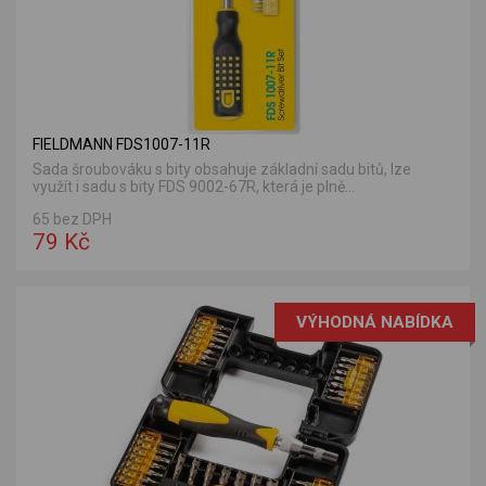
FIELDMANN FDS1007-11R
Sada šroubováku s bity obsahuje základní sadu bitů, lze
využít i sadu s bity FDS 9002-67R, která je plně...
65 bez DPH
79 Kč
VÝHODNÁ NABÍDKA