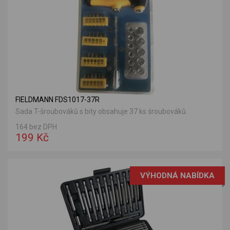
FIELDMANN FDS1017-37R
Sada T-šroubováků s bity obsahuje 37 ks šroubováků.
164 bez DPH
199 Kč
VÝHODNÁ NABÍDKA