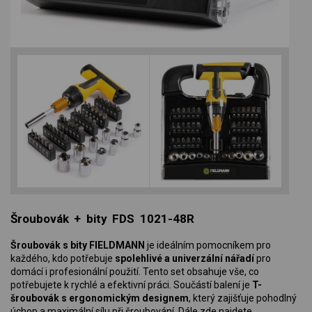
Šroubovák + bity FDS 1021-48R
Šroubovák s bity FIELDMANN
je ideálním pomocníkem pro
každého, kdo potřebuje
spolehlivé a univerzální nářadí
pro
domácí i profesionální použití. Tento set obsahuje vše, co
potřebujete k rychlé a efektivní práci. Součástí balení je
T-
šroubovák s ergonomickým designem
, který zajišťuje pohodlný
úchop a maximální sílu při šroubování. Dále zde najdete