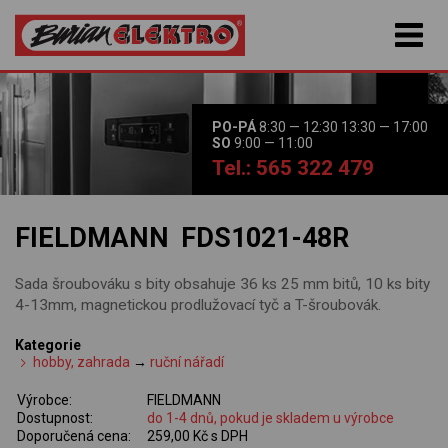
PO-PÁ
8:30 — 12:30 13:30 — 17:00
SO
9:00 — 11:00
Tel.: 565 322 479
FIELDMANN FDS1021-48R
Sada šroubováku s bity obsahuje 36 ks 25 mm bitů, 10 ks bity
4-13mm, magnetickou prodlužovací tyč a T-šroubovák.
Kategorie
hobby, zahrada
→
ruční nářadí
Výrobce:
FIELDMANN
Dostupnost:
do 1-4 dnů, pokud je skladem u výrobce
Doporučená cena:
259,00 Kč s DPH