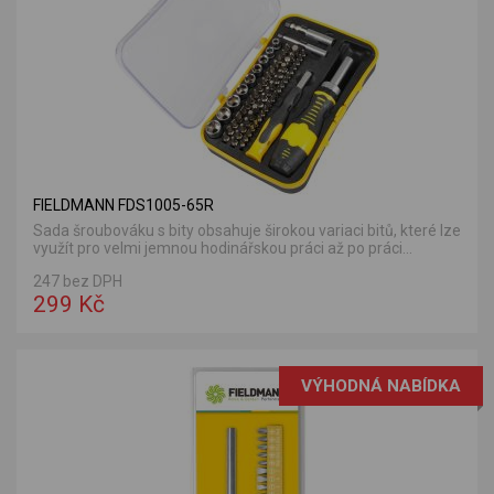
FIELDMANN FDS1005-65R
Sada šroubováku s bity obsahuje širokou variaci bitů, které lze
využít pro velmi jemnou hodinářskou práci až po práci...
247 bez DPH
299 Kč
VÝHODNÁ NABÍDKA