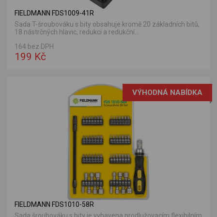
FIELDMANN FDS1009-41R
Sada T-šroubováku s bity obsahuje kromě 20 základních bitů,
18 nástrčných hlavic, redukci a redukční...
164 bez DPH
199 Kč
VÝHODNÁ NABÍDKA
FIELDMANN FDS1010-58R
Sada šroubováku s bity je vybavena prodlužovacím flexibilním