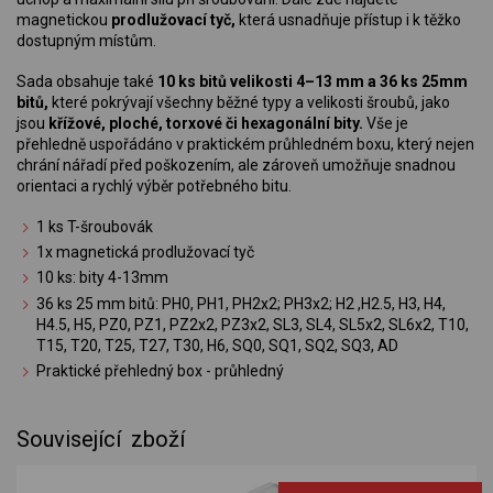
magnetickou
prodlužovací tyč,
která usnadňuje přístup i k těžko
dostupným místům.
Sada obsahuje také
10 ks bitů velikosti 4–13 mm a 36 ks 25mm
bitů,
které pokrývají všechny běžné typy a velikosti šroubů, jako
jsou
křížové, ploché, torxové či hexagonální bity.
Vše je
přehledně uspořádáno v praktickém průhledném boxu, který nejen
chrání nářadí před poškozením, ale zároveň umožňuje snadnou
orientaci a rychlý výběr potřebného bitu.
1 ks T-šroubovák
1x magnetická prodlužovací tyč
10 ks: bity 4-13mm
36 ks 25 mm bitů: PH0, PH1, PH2x2; PH3x2; H2 ,H2.5, H3, H4,
H4.5, H5, PZ0, PZ1, PZ2x2, PZ3x2, SL3, SL4, SL5x2, SL6x2, T10,
T15, T20, T25, T27, T30, H6, SQ0, SQ1, SQ2, SQ3, AD
Praktické přehledný box - průhledný
Související zboží