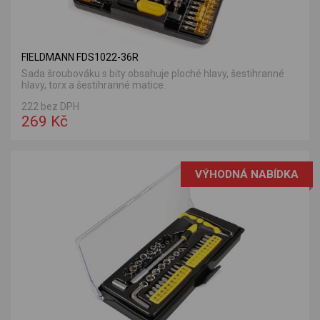
FIELDMANN FDS1022-36R
Sada šroubováku s bity obsahuje ploché hlavy, šestihranné
hlavy, torx a šestihranné matice.
222 bez DPH
269 Kč
VÝHODNÁ NABÍDKA