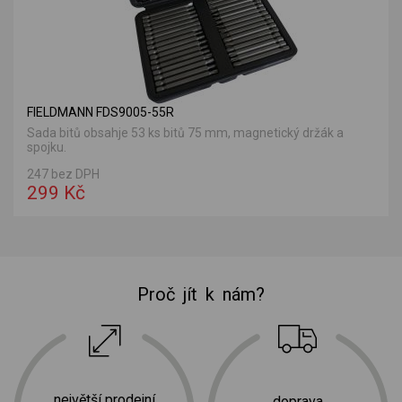
FIELDMANN FDS9005-55R
Sada bitů obsahje 53 ks bitů 75 mm, magnetický držák a
spojku.
247 bez DPH
299 Kč
Proč jít k nám?
největší prodejní
doprava