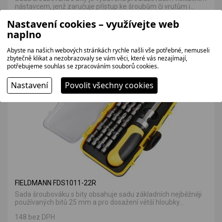
nástavcem, jenž zaručuje přístup ke šroubům či vrutům i...
Nastavení cookies – využívejte web
198 bez DPH
239 Kč
naplno
Abyste na našich webových stránkách rychle našli vše potřebné, nemuseli
zbytečně klikat a nezobrazovaly se vám věci, které vás nezajímají,
potřebujeme souhlas se zpracováním souborů cookies.
VÝHODNÁ NABÍDKA
Nastavení
Povolit všechny cookies
FIELDMANN FDS1011-22R
Sada šroubováku s bity obsahuje sadu základních nejběžněji
používaných bitů 25 mm a pro dosažení větší hloubky...
148 bez DPH