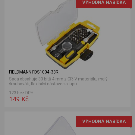
VÝHODNÁ NABÍDKA
FIELDMANN FDS1004-33R
Sada obsahuje 30 bitů 4 mm z CR-V materiálu, malý
šroubovák, flexibilní nástavec a lupu.
123 bez DPH
149 Kč
VÝHODNÁ NABÍDKA