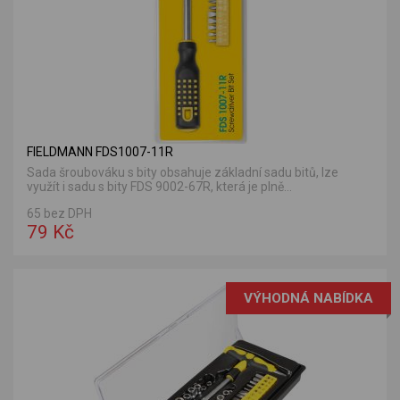
FIELDMANN FDS1007-11R
Sada šroubováku s bity obsahuje základní sadu bitů, lze
využít i sadu s bity FDS 9002-67R, která je plně...
65 bez DPH
79 Kč
VÝHODNÁ NABÍDKA