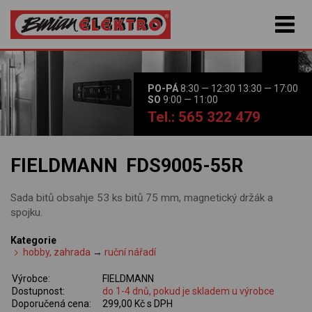
PO-PÁ
8:30 — 12:30 13:30 — 17:00
SO
9:00 — 11:00
Tel.: 565 322 479
FIELDMANN FDS9005-55R
Sada bitů obsahje 53 ks bitů 75 mm, magnetický držák a
spojku.
Kategorie
hobby, zahrada
→
ruční nářadí
Výrobce:
FIELDMANN
Dostupnost:
do 1-4 dnů, pokud je skladem u výrobce
Doporučená cena:
299,00 Kč s DPH