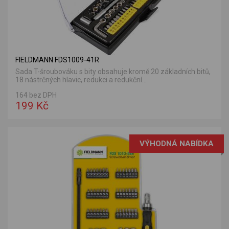
FIELDMANN FDS1009-41R
Sada T-šroubováku s bity obsahuje kromě 20 základních bitů,
18 nástrčných hlavic, redukci a redukční...
164 bez DPH
199 Kč
VÝHODNÁ NABÍDKA