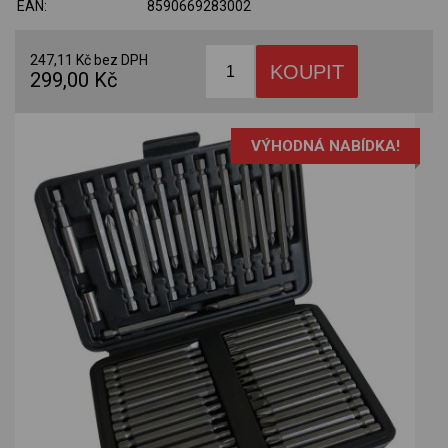
EAN:
8590669283002
247,11 Kč bez DPH
299,00 Kč
VÝHODNÁ NABÍDKA!