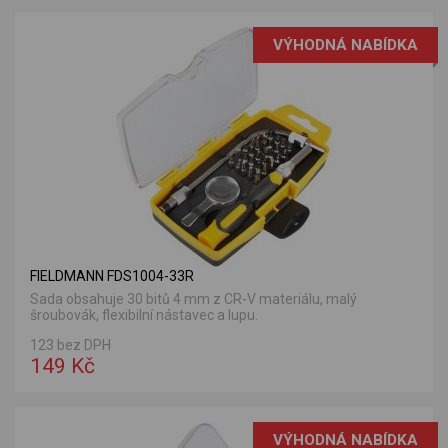
VÝHODNÁ NABÍDKA
FIELDMANN FDS1004-33R
Sada obsahuje 30 bitů 4 mm z CR-V materiálu, malý
šroubovák, flexibilní nástavec a lupu.
123 bez DPH
149 Kč
VÝHODNÁ NABÍDKA