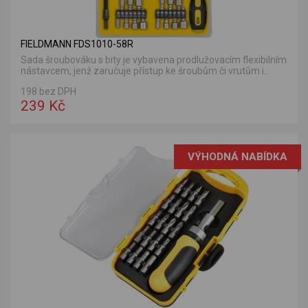
FIELDMANN FDS1010-58R
Sada šroubováku s bity je vybavena prodlužovacím flexibilním
nástavcem, jenž zaručuje přístup ke šroubům či vrutům i...
198 bez DPH
239 Kč
VÝHODNÁ NABÍDKA