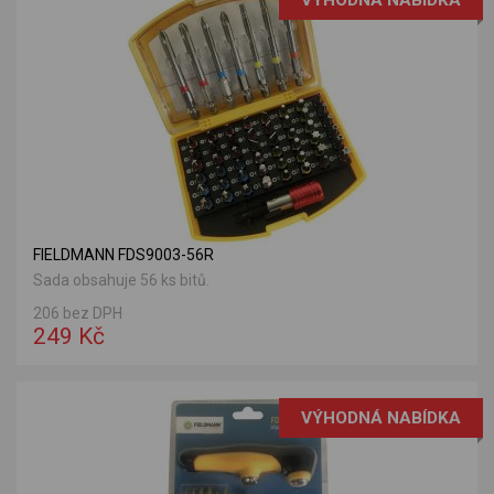
VÝHODNÁ NABÍDKA
FIELDMANN FDS9003-56R
Sada obsahuje 56 ks bitů.
206 bez DPH
249 Kč
VÝHODNÁ NABÍDKA