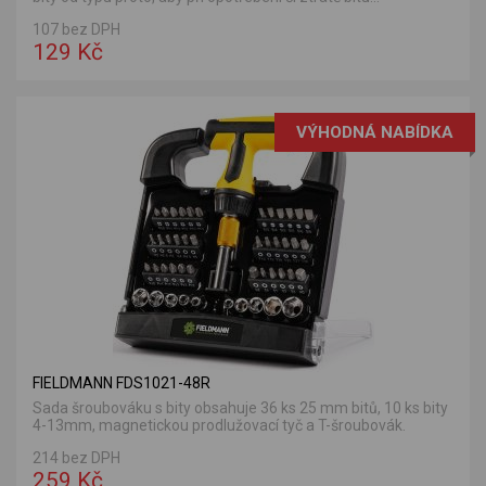
107 bez DPH
129 Kč
VÝHODNÁ NABÍDKA
FIELDMANN FDS1021-48R
Sada šroubováku s bity obsahuje 36 ks 25 mm bitů, 10 ks bity
4-13mm, magnetickou prodlužovací tyč a T-šroubovák.
214 bez DPH
259 Kč