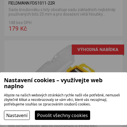
FIELDMANN FDS1011-22R
Sada šroubováku s bity obsahuje sadu základních nejběžněji
používaných bitů 25 mm a pro dosažení větší hloubky...
148 bez DPH
179 Kč
VÝHODNÁ NABÍDKA
Nastavení cookies – využívejte web
naplno
Abyste na našich webových stránkách rychle našli vše potřebné, nemuseli
zbytečně klikat a nezobrazovaly se vám věci, které vás nezajímají,
potřebujeme souhlas se zpracováním souborů cookies.
Nastavení
Povolit všechny cookies
FIELDMANN FDS9002-67R
Sada s bity je logicky uspořádána, neboť obsahuje až 3 stejné
bity od typu proto, aby při opotřebení či ztrátě bitu...