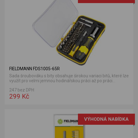
FIELDMANN FDS1005-65R
Sada šroubováku s bity obsahuje širokou variaci bitů, které lze
využít pro velmi jemnou hodinářskou práci až po práci...
247 bez DPH
299 Kč
VÝHODNÁ NABÍDKA