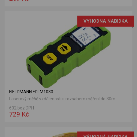
VÝHODNÁ NABÍDKA
FIELDMANN FDLM1030
Laserový měřič vzdálenosti s rozsahem měření do 30m.
602 bez DPH
729 Kč