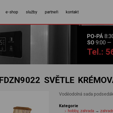
zobrazit obsah košíku
e-shop
služby
partneři
kontakt
PO-PÁ
8:3
SO
9:00 — 
Tel.: 
FDZN9022 SVĚTLE KRÉMOV
Voděodolná sada podsedák
Kategorie
hobby, zahrada
→
zahrad