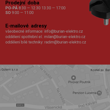
Prodejní doba
PO-PÁ
8:30 — 12:30 13:30 — 17:00
SO
9:00 — 11:00
E-mailové adresy
všeobecné informace:
info@burian-elektro.cz
oddělení spotřební el.:
milan@burian-elektro.cz
oddělení bílé techniky:
radim@burian-elektro.cz