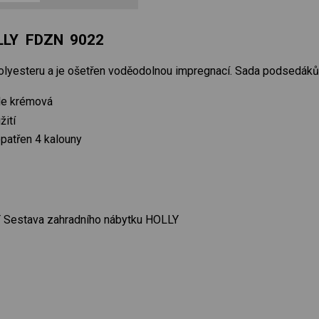
LLY FDZN 9022
lyesteru a je ošetřen voděodolnou impregnací. Sada podsedáků 
le krémová
žití
opatřen 4 kalouny
 Sestava zahradního nábytku HOLLY