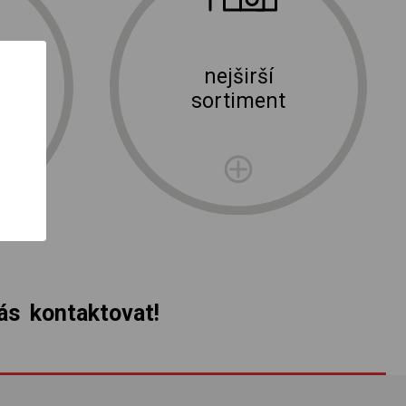
nejširší
ní
sortiment
rma
s kontaktovat!