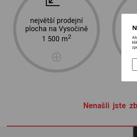
největší prodejní
N
plocha na Vysočině
2
Ab
1 500 m
kl
zp
Nenašli jste zb