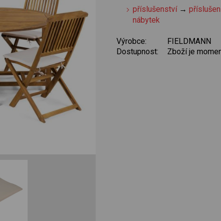
příslušenství
→
příslušen
nábytek
Výrobce:
FIELDMANN
Dostupnost:
Zboží je momen