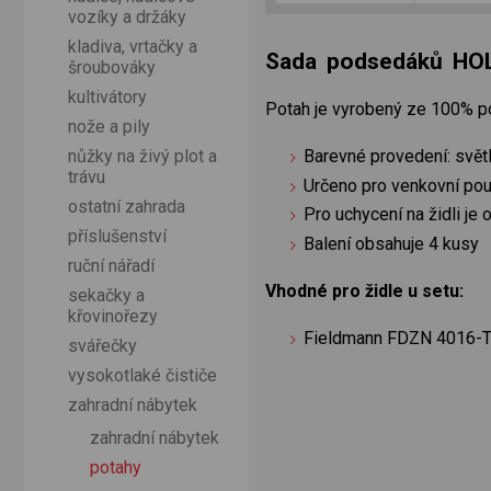
vozíky a držáky
kladiva, vrtačky a
Sada podsedáků HO
šroubováky
kultivátory
Potah je vyrobený ze 100% po
nože a pily
Barevné provedení: svět
nůžky na živý plot a
trávu
Určeno pro venkovní pou
ostatní zahrada
Pro uchycení na židli je 
příslušenství
Balení obsahuje 4 kusy
ruční nářadí
Vhodné pro židle u setu:
sekačky a
křovinořezy
Fieldmann FDZN 4016-T
svářečky
vysokotlaké čističe
zahradní nábytek
zahradní nábytek
potahy