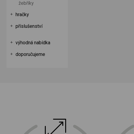
žebříky
hračky
příslušenství
výhodná nabídka
doporučujeme
ektro
doprava a instalace elektro zařízení