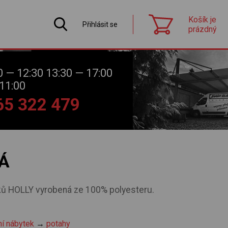
Košík je
Přihlásit se
prázdný
0 — 12:30 13:30 — 17:00
11:00
565 322 479
Á
ů HOLLY vyrobená ze 100% polyesteru.
ní nábytek
→
potahy