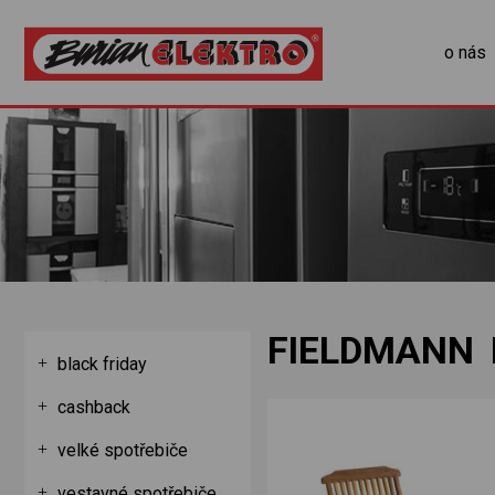
o nás
FIELDMANN 
black friday
cashback
velké spotřebiče
vestavné spotřebiče