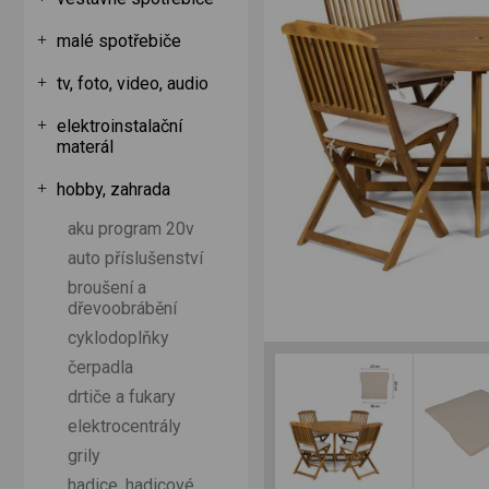
malé spotřebiče
tv, foto, video, audio
elektroinstalační
materál
hobby, zahrada
aku program 20v
auto příslušenství
broušení a
dřevoobrábění
cyklodoplňky
čerpadla
drtiče a fukary
elektrocentrály
grily
hadice, hadicové