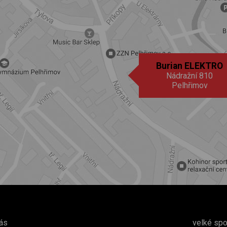
Burian ELEKTRO
Nádražní 810
Pelhřimov
ás
velké spo