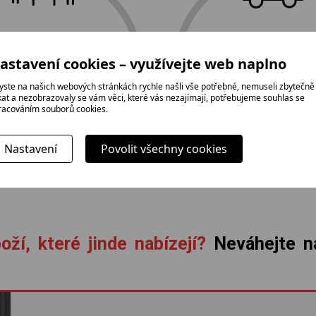
doprava
tradice,
astavení cookies – využívejte web naplno
a profesionál
rodinná firma
instalace zda
yste na našich webových stránkách rychle našli vše potřebné, nemuseli zbytečně
ikat a nezobrazovaly se vám věci, které vás nezajímají, potřebujeme souhlas se
racováním souborů cookies.
Nastavení
Povolit všechny cookies
oží, které jinde nabízejí?
Neváhejte ná