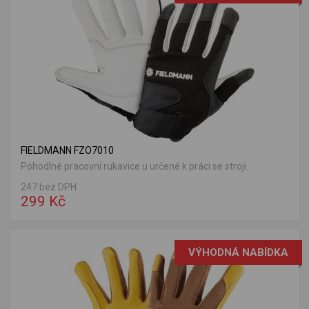
FIELDMANN FZO7010
Pohodlné pracovní rukavice u určené k práci se stroji.
247 bez DPH
299 Kč
VÝHODNÁ NABÍDKA