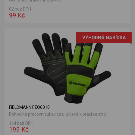
Ochranné pracovní rukavice.
82 bez DPH
99 Kč
VÝHODNÁ NABÍDKA
FIELDMANN FZO6010
Pohodlné pracovní rukavice u určené k práci se stroji.
164 bez DPH
199 Kč