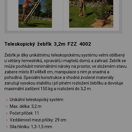
Teleskopický žebřík 3,2m FZZ 4002
Žebřík je díky unikátnímu teleskopickému systému velmi oblíbený
u většiny řemeslníků, opravářů i majitelů domů a zahrad. Žebřík se
může pochlubit minimálními nároky na prostor, ve složeném stavu
zabere místo 81x48x8 cm, manipulace s ním je snadná a
pohodlná. Speciální konstrukce a vhodně zvolené materiály
zaručují vysokou stabilitu i při plném rozložení žebříku a dovoluje
maximální zatížení 150 kg a rozložení do 3,2 m.
Unikátní teleskopický systém
Max. délka: 3,2 m
Počet příček: 11
Vzdálenost mezi příčky: 29 cm
Síla hliníku: 1,3-1,5 mm