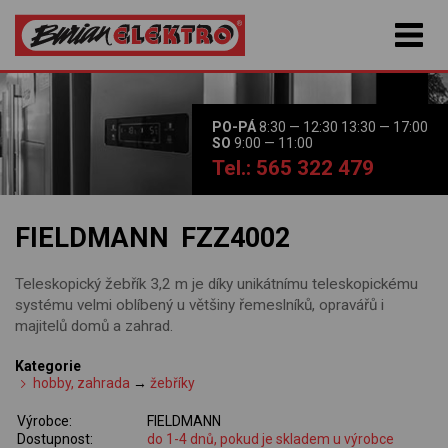
PO-PÁ
8:30 — 12:30 13:30 — 17:00
SO
9:00 — 11:00
Tel.: 565 322 479
FIELDMANN FZZ4002
Teleskopický žebřík 3,2 m je díky unikátnímu teleskopickému
systému velmi oblíbený u většiny řemeslníků, opravářů i
majitelů domů a zahrad.
Kategorie
hobby, zahrada
→
žebříky
Výrobce:
FIELDMANN
Dostupnost:
do 1-4 dnů, pokud je skladem u výrobce