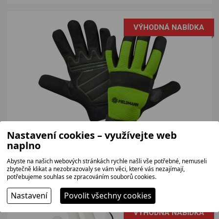
VÝHODNÁ NABÍDKA
Nastavení cookies – využívejte web
FIELDMANN FZO6011
naplno
Pohodlné pracovní rukavice u určené k práci se stroji.
Abyste na našich webových stránkách rychle našli vše potřebné, nemuseli
164 bez DPH
zbytečně klikat a nezobrazovaly se vám věci, které vás nezajímají,
199 Kč
potřebujeme souhlas se zpracováním souborů cookies.
Nastavení
Povolit všechny cookies
VÝHODNÁ NABÍDKA