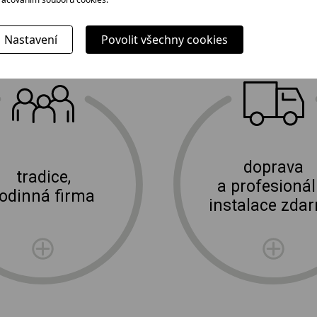
Nastavení
Povolit všechny cookies
Proč jít k nám?
E-shop Elektro Burian
doprava
tradice,
a profesionál
rodinná firma
instalace zda