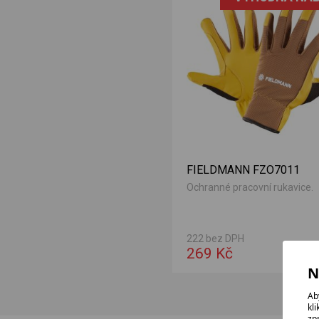
FIELDMANN FZO7011
Ochranné pracovní rukavice.
222 bez DPH
269 Kč
N
Ab
kl
zp