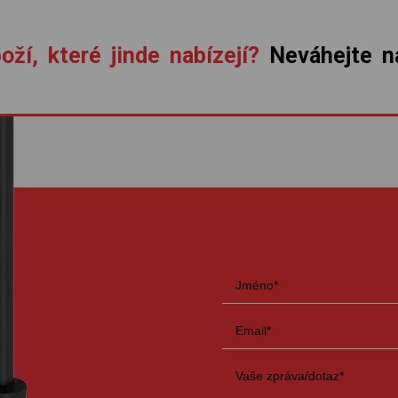
oží, které jinde nabízejí?
Neváhejte ná