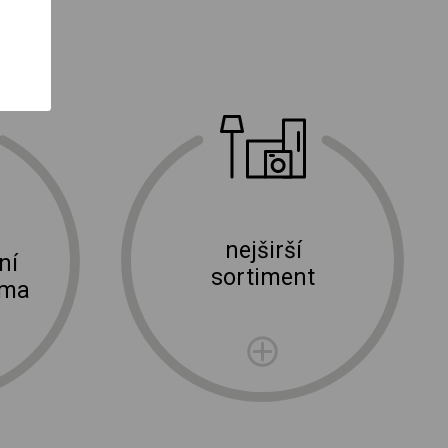
nejširší
ní
sortiment
rma