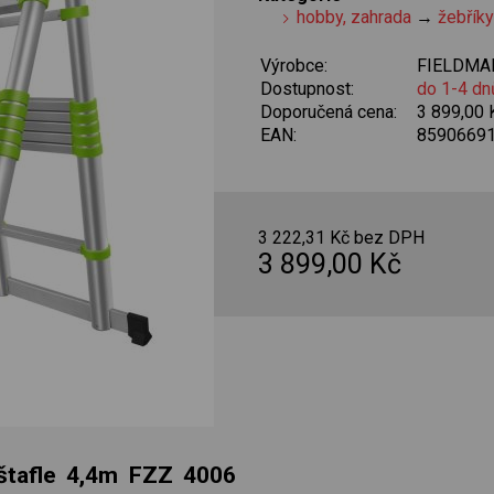
hobby, zahrada
→
žebřík
Výrobce:
FIELDMA
Dostupnost:
do 1-4 dn
Doporučená cena:
3 899,00
EAN:
8590669
3 222,31 Kč bez DPH
3 899,00 Kč
/štafle 4,4m FZZ 4006