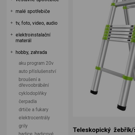
malé spotřebiče
tv, foto, video, audio
elektroinstalační
materál
hobby, zahrada
aku program 20v
auto příslušenství
broušení a
dřevoobrábění
cyklodoplňky
čerpadla
drtiče a fukary
elektrocentrály
grily
Teleskopický žebřík
hadice, hadicové