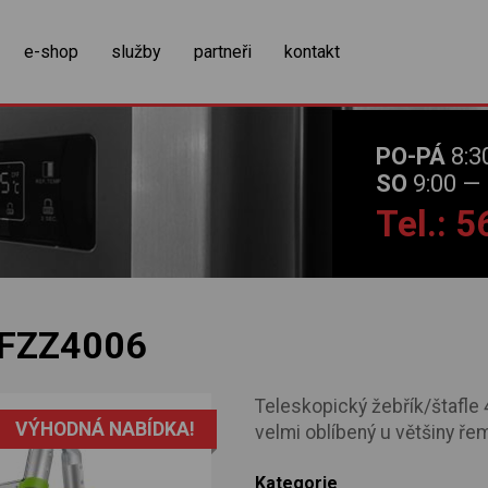
zobrazit obsah košíku
e-shop
služby
partneři
kontakt
PO-PÁ
8:3
SO
9:00 — 
Tel.: 
FZZ4006
Teleskopický žebřík/štafle
VÝHODNÁ NABÍDKA!
velmi oblíbený u většiny ře
Kategorie