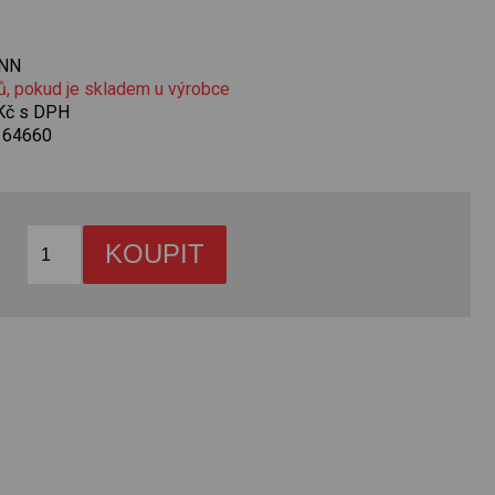
y
NN
ů, pokud je skladem u výrobce
 Kč s DPH
164660