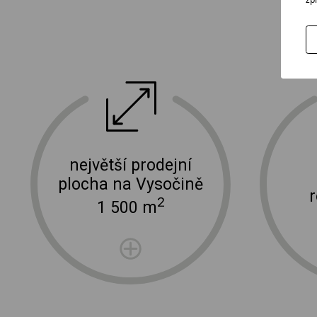
ektro
doprava a instalace elektro zařízení
největší prodejní
plocha na Vysočině
2
1 500 m