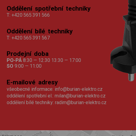
Oddělení spotřební techniky
T:
+420 565 391 566
Oddělení bílé techniky
T:
+420 565 391 567
Prodejní doba
PO-PÁ
8:30 — 12:30 13:30 — 17:00
SO
9:00 — 11:00
E-mailové adresy
všeobecné informace:
info@burian-elektro.cz
oddělení spotřební el.:
milan@burian-elektro.cz
oddělení bílé techniky:
radim@burian-elektro.cz