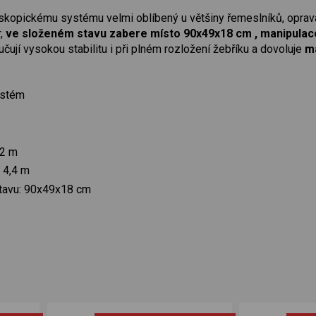
leskopickému systému velmi oblíbený u většiny řemeslníků, oprav
,
ve složeném stavu zabere místo 90x49x18 cm , manipulace
čují vysokou stabilitu i při plném rozložení žebříku a dovoluje
ma
ystém
,2 m
 4,4 m
tavu: 90x49x18 cm