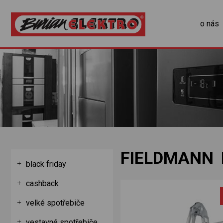
o nás
FIELDMANN 
black friday
cashback
velké spotřebiče
vestavné spotřebiče