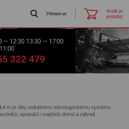
Košík je
Přihlásit se
prázdný
0 — 12:30 13:30 — 17:00
11:00
565 322 479
 4,4 m je díky unikátnímu teleskopickému systému
meslníků, opravářů i majitelů domů a zahrad.