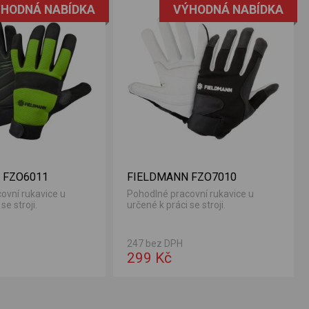
HODNÁ NABÍDKA
VÝHODNÁ NABÍDKA
 FZO6011
FIELDMANN FZO7010
ovní rukavice u
Pohodlné pracovní rukavice u
se stroji.
určené k práci se stroji.
247 bez DPH
299 Kč