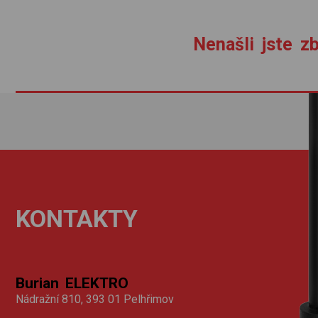
Nenašli jste zb
KONTAKTY
Burian ELEKTRO
Nádražní 810, 393 01 Pelhřimov