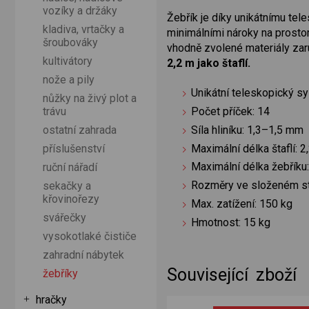
vozíky a držáky
Žebřík je díky unikátnímu te
kladiva, vrtačky a
minimálními nároky na prostor
šroubováky
vhodně zvolené materiály zaru
kultivátory
2,2 m jako štaflí.
nože a pily
Unikátní teleskopický s
nůžky na živý plot a
trávu
Počet příček: 14
Síla hliníku: 1,3–1,5 mm
ostatní zahrada
Maximální délka štaflí: 2
příslušenství
Maximální délka žebříku:
ruční nářadí
Rozměry ve složeném s
sekačky a
křovinořezy
Max. zatížení: 150 kg
svářečky
Hmotnost: 15 kg
vysokotlaké čističe
zahradní nábytek
Související zboží
žebříky
hračky