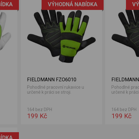
ÍDKA
VÝHODNÁ NABÍDKA
VÝ
FIELDMANN FZO6010
FIELDMANN
Pohodlné pracovní rukavice u
Pohodlné prac
určené k práci se stroji.
určené k práci 
164 bez DPH
164 bez DPH
199 Kč
199 Kč
ÍDKA